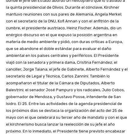
donde el jefe del Estado abordó un helicóptero que lo trasladó a
la quinta presidencial de Olivos. Durante el cónclave, Kirchner
mantuvo reuniones con sus pares de Alemania, Angela Merkel;
con el secretario de la ONU, Kofi Annan y con el anfitrión de la
cumbre, el presidente austríaco, Heinz Fischer. Además, dio un
enérgico discurso en el que expuso la posición argentina en
materia de medio ambiente y pidió, con duras críticas a Europa,
que se abandone el doble estándar para evaluar el daño
ambiental en los países centrales y periféricos. El Presidente
viajó con la senadora y primera dama, Cristina Fernández; el
canciller, Jorge Taiana; el jefe de Gabinete, Alberto Fernández y el
secretario de Legal y Técnica, Carlos Zannini. También lo
acompañaron el titular de la Cámara de Diputados, Alberto
Balestrini; el senador José Pampuro y los radicales, Julio Cobos,
gobernador de Mendoza, y Gustavo Posse, intendente de San
Isidro. El 25. Entre las actividades de la agenda presidencial de
los próximos días se destaca la organización del acto del 25 de
mayo con el que celebrará su tercer año de mandato y con el que
el kirchnerismo busca lanzar la reelección de su jefe el año
próximo. En lo inmediato, el Presidente tiene previsto encabezar