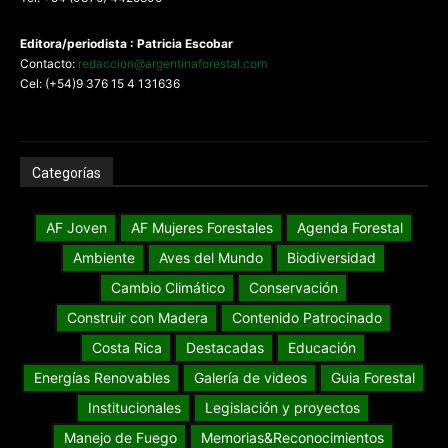
Editora/periodista : Patricia Escobar
Contacto:
redaccion@argentinaforestal.com
Cel: (+54)9 376 15 4 131636
Categorías
AF Joven
AF Mujeres Forestales
Agenda Forestal
Ambiente
Aves del Mundo
Biodiversidad
Cambio Climático
Conservación
Construir con Madera
Contenido Patrocinado
Costa Rica
Destacadas
Educación
Energías Renovables
Galería de videos
Guia Forestal
Institucionales
Legislación y proyectos
Manejo de Fuego
Memorias&Reconocimientos