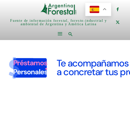
Fuente de información forestal, foresto-industrial y
ambiental de Argentina y América Latina