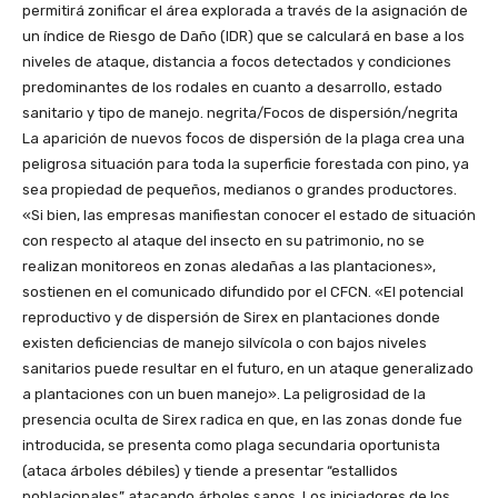
permitirá zonificar el área explorada a través de la asignación de
un índice de Riesgo de Daño (IDR) que se calculará en base a los
niveles de ataque, distancia a focos detectados y condiciones
predominantes de los rodales en cuanto a desarrollo, estado
sanitario y tipo de manejo. negrita/Focos de dispersión/negrita
La aparición de nuevos focos de dispersión de la plaga crea una
peligrosa situación para toda la superficie forestada con pino, ya
sea propiedad de pequeños, medianos o grandes productores.
«Si bien, las empresas manifiestan conocer el estado de situación
con respecto al ataque del insecto en su patrimonio, no se
realizan monitoreos en zonas aledañas a las plantaciones»,
sostienen en el comunicado difundido por el CFCN. «El potencial
reproductivo y de dispersión de Sirex en plantaciones donde
existen deficiencias de manejo silvícola o con bajos niveles
sanitarios puede resultar en el futuro, en un ataque generalizado
a plantaciones con un buen manejo». La peligrosidad de la
presencia oculta de Sirex radica en que, en las zonas donde fue
introducida, se presenta como plaga secundaria oportunista
(ataca árboles débiles) y tiende a presentar “estallidos
poblacionales” atacando árboles sanos. Los iniciadores de los