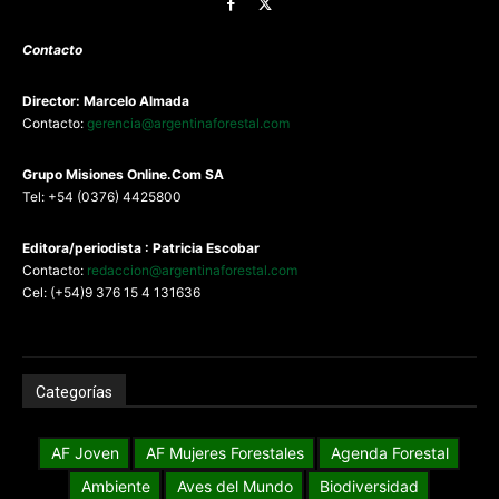
Contacto
Director: Marcelo Almada
Contacto:
gerencia@argentinaforestal.com
G
rupo Misiones
Online.Com
SA
Tel: +54 (0376) 4425800
Editora/periodista : Patricia Escobar
Contacto:
redaccion@argentinaforestal.com
Cel: (+54)9 376 15 4 131636
Categorías
AF Joven
AF Mujeres Forestales
Agenda Forestal
Ambiente
Aves del Mundo
Biodiversidad