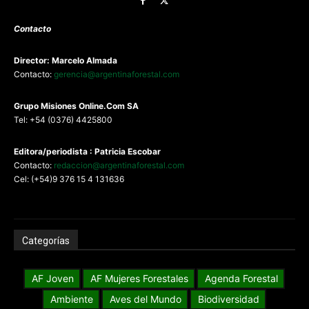
Contacto
Director: Marcelo Almada
Contacto:
gerencia@argentinaforestal.com
G
rupo Misiones
Online.Com
SA
Tel: +54 (0376) 4425800
Editora/periodista : Patricia Escobar
Contacto:
redaccion@argentinaforestal.com
Cel: (+54)9 376 15 4 131636
Categorías
AF Joven
AF Mujeres Forestales
Agenda Forestal
Ambiente
Aves del Mundo
Biodiversidad