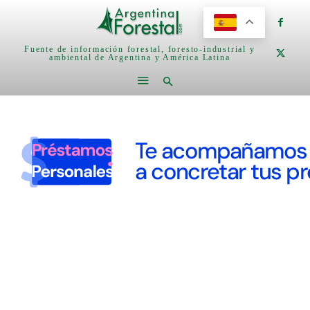
Fuente de información forestal, foresto-industrial y
ambiental de Argentina y América Latina