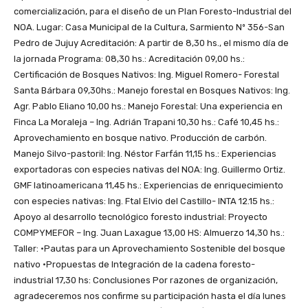
comercialización, para el diseño de un Plan Foresto-Industrial del
NOA. Lugar: Casa Municipal de la Cultura, Sarmiento Nº 356-San
Pedro de Jujuy Acreditación: A partir de 8,30 hs., el mismo día de
la jornada Programa: 08,30 hs.: Acreditación 09,00 hs.:
Certificación de Bosques Nativos: Ing. Miguel Romero- Forestal
Santa Bárbara 09,30hs.: Manejo forestal en Bosques Nativos: Ing.
Agr. Pablo Eliano 10,00 hs.: Manejo Forestal: Una experiencia en
Finca La Moraleja – Ing. Adrián Trapani 10,30 hs.: Café 10,45 hs.:
Aprovechamiento en bosque nativo. Producción de carbón.
Manejo Silvo-pastoril: Ing. Néstor Farfán 11,15 hs.: Experiencias
exportadoras con especies nativas del NOA: Ing. Guillermo Ortiz.
GMF latinoamericana 11,45 hs.: Experiencias de enriquecimiento
con especies nativas: Ing. Ftal Elvio del Castillo- INTA 12.15 hs.:
Apoyo al desarrollo tecnológico foresto industrial: Proyecto
COMPYMEFOR – Ing. Juan Laxague 13,00 HS: Almuerzo 14,30 hs.:
Taller: •Pautas para un Aprovechamiento Sostenible del bosque
nativo •Propuestas de Integración de la cadena foresto-
industrial 17,30 hs: Conclusiones Por razones de organización,
agradeceremos nos confirme su participación hasta el día lunes