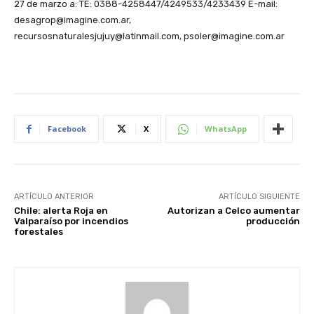
27 de marzo a: TE: 0388-4258447/4249533/4233439 E-mail:
desagrop@imagine.com.ar,
recursosnaturalesjujuy@latinmail.com, psoler@imagine.com.ar
Facebook
X
WhatsApp
ARTÍCULO ANTERIOR
ARTÍCULO SIGUIENTE
Chile: alerta Roja en
Autorizan a Celco aumentar
Valparaíso por incendios
producción
forestales