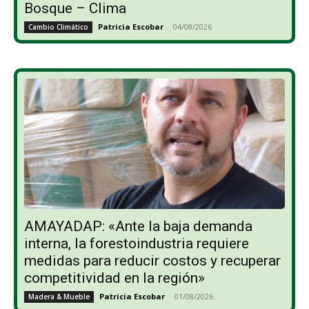
Bosque – Clima
Patricia Escobar
-
04/08/2026
Cambio Climático
AMAYADAP: «Ante la baja demanda
interna, la forestoindustria requiere
medidas para reducir costos y recuperar
competitividad en la región»
Patricia Escobar
-
01/08/2026
Madera & Mueble