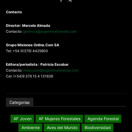
Contacto
Director: Marcelo Almada
Contacto:
gerencia@argentinaforestal.com
G
rupo Misiones
Online.Com
SA
Tel: +54 (0376) 4425800
Editora/periodista : Patricia Escobar
Contacto:
redaccion@argentinaforestal.com
Cel: (+54)9 376 15 4 131636
Categorías
AF Joven
AF Mujeres Forestales
Agenda Forestal
Ambiente
Aves del Mundo
Biodiversidad