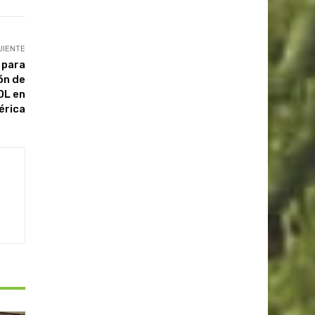
UIENTE
 para
ón de
DL en
érica