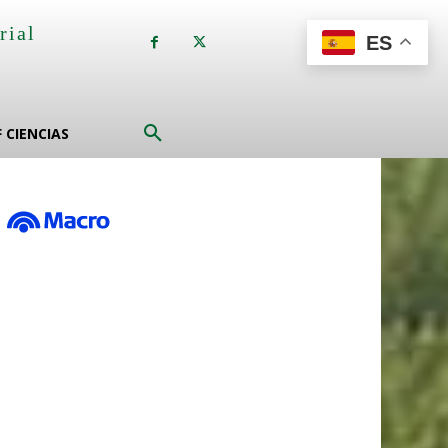
rial
ES
a
F CIENCIAS