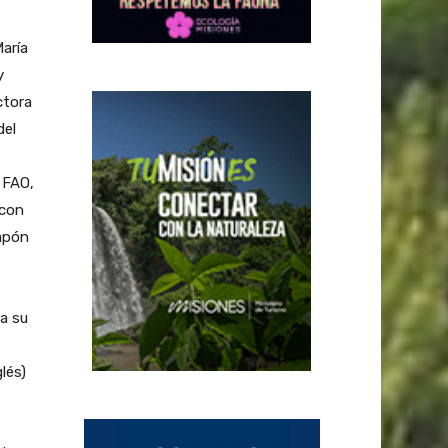
María
y
ctora
del
 FAO,
 con
Japón
 a su
lés)