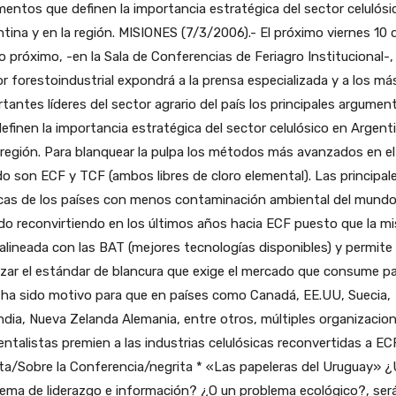
entos que definen la importancia estratégica del sector celulósi
tina y en la región.
MISIONES (7/3/2006).- El próximo viernes 10 
 próximo, -en la Sala de Conferencias de Feriagro Institucional-, 
r forestoindustrial expondrá a la prensa especializada y a los má
tantes líderes del sector agrario del país los principales argumen
efinen la importancia estratégica del sector celulósico en Argent
 región. Para blanquear la pulpa los métodos más avanzados en el
 son ECF y TCF (ambos libres de cloro elemental). Las principal
icas de los países con menos contaminación ambiental del mundo
do reconvirtiendo en los últimos años hacia ECF puesto que la m
alineada con las BAT (mejores tecnologías disponibles) y permite
zar el estándar de blancura que exige el mercado que consume pa
 ha sido motivo para que en países como Canadá, EE.UU, Suecia,
ndia, Nueva Zelanda Alemania, entre otros, múltiples organizacio
ntalistas premien a las industrias celulósicas reconvertidas a EC
ta/Sobre la Conferencia/negrita * «Las papeleras del Uruguay» 
ema de liderazgo e información? ¿O un problema ecológico?, será