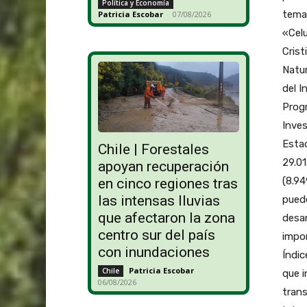
Política y Economía
tema 
Patricia Escobar
-
07/08/2026
«Celu
Crist
Natur
del I
Progr
Inves
Estad
Chile | Forestales
29.01
apoyan recuperación
(8.94
en cinco regiones tras
las intensas lluvias
pued
que afectaron la zona
desar
centro sur del país
impor
con inundaciones
Índic
Patricia Escobar
-
Chile
que i
06/08/2026
trans