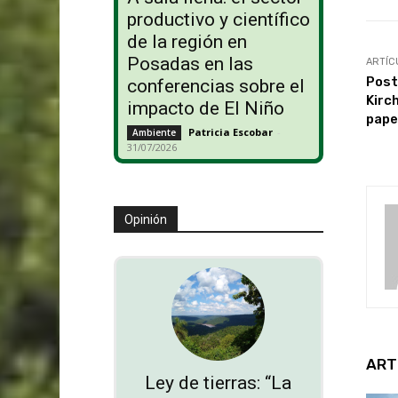
productivo y científico
de la región en
Posadas en las
ARTÍC
Post
conferencias sobre el
Kirc
impacto de El Niño
pape
Patricia Escobar
-
Ambiente
31/07/2026
Opinión
ART
Ley de tierras: “La