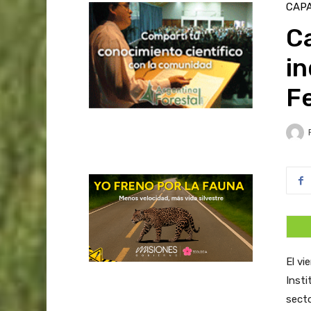
CAPA
Ca
in
F
El vi
Insti
secto