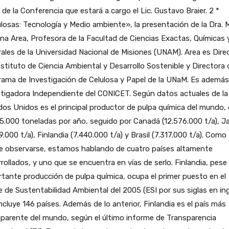
de la Conferencia que estará a cargo el Lic. Gustavo Braier. 2 *
losas: Tecnología y Medio ambiente», la presentación de la Dra. 
ina Area, Profesora de la Facultad de Ciencias Exactas, Químicas 
ales de la Universidad Nacional de Misiones (UNAM). Area es Dire
nstituto de Ciencia Ambiental y Desarrollo Sostenible y Directora 
ama de Investigación de Celulosa y Papel de la UNaM. Es además
tigadora Independiente del CONICET. Según datos actuales de la
os Unidos es el principal productor de pulpa química del mundo,
5.000 toneladas por año, seguido por Canadá (12.576.000 t/a), 
9.000 t/a), Finlandia (7.440.000 t/a) y Brasil (7.317.000 t/a). Como
e observarse, estamos hablando de cuatro países altamente
rollados, y uno que se encuentra en vías de serlo. Finlandia, pese
tante producción de pulpa química, ocupa el primer puesto en el
e de Sustentabilidad Ambiental del 2005 (ESI por sus siglas en ing
ncluye 146 países. Además de lo anterior, Finlandia es el país más
parente del mundo, según el último informe de Transparencia