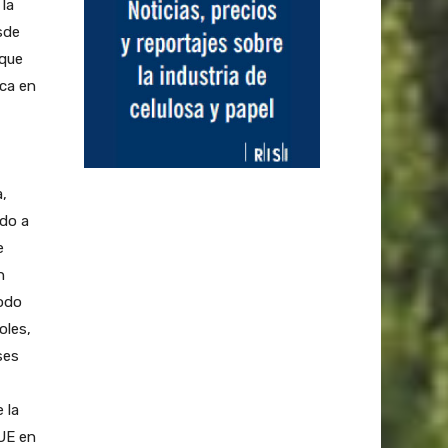
 la
sde
rque
ica en
,
do a
e
n
todo
oles,
ses
 la
 UE en