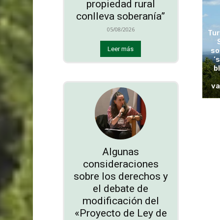
propiedad rural
conlleva soberanía”
05/08/2026
Tur
Leer más
so
‘
b
va
Algunas
consideraciones
sobre los derechos y
el debate de
modificación del
«Proyecto de Ley de