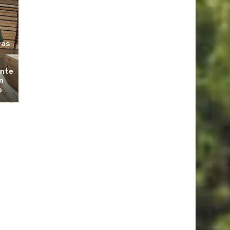
ras
ante
n
o