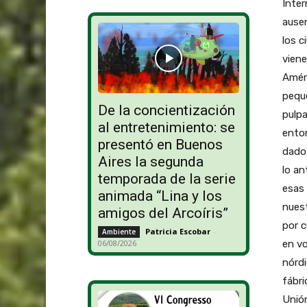
Inter
ausen
los c
viene
Améri
pequ
De la concientización
pulpa
al entretenimiento: se
enton
presentó en Buenos
dado
Aires la segunda
lo an
temporada de la serie
esas 
animada “Lina y los
nuest
amigos del Arcoíris”
por c
Patricia Escobar
-
Ambiente
en vo
06/08/2026
nórdi
fábri
Unión