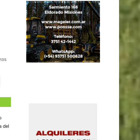
135
o
a del