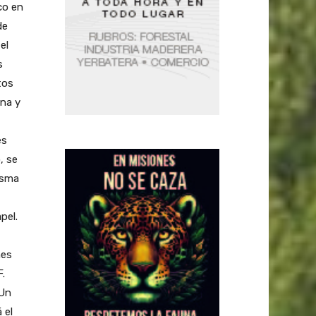
co en
de
el
s
tos
ina y
es
, se
isma
pel.
nes
F.
¿Un
 el