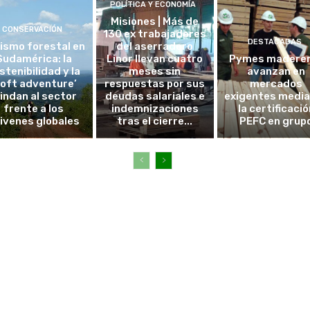
POLÍTICA Y ECONOMÍA
Misiones | Más de
CONSERVACIÓN
130 ex trabajadores
DESTACADAS
ismo forestal en
del aserradero
Sudamérica: la
Linor llevan cuatro
Pymes madere
stenibilidad y la
meses sin
avanzan en
soft adventure’
respuestas por sus
mercados
lindan al sector
deudas salariales e
exigentes medi
frente a los
indemnizaciones
la certificació
ivenes globales
tras el cierre...
PEFC en grup