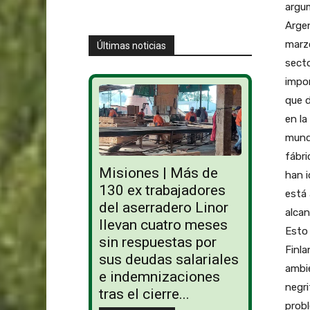
argum
Argen
marzo
Últimas noticias
secto
impor
que d
en la
mundo
fábr
Misiones | Más de
han i
130 ex trabajadores
está 
del aserradero Linor
alcan
llevan cuatro meses
Esto
sin respuestas por
Finla
sus deudas salariales
ambie
e indemnizaciones
negri
tras el cierre...
probl