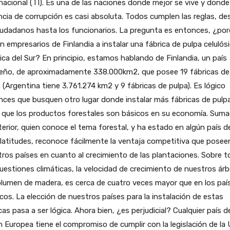
nacional (TI). Es una de las naciones donde mejor se vive y donde
cia de corrupción es casi absoluta. Todos cumplen las reglas, de
iudadanos hasta los funcionarios. La pregunta es entonces, ¿po
n empresarios de Finlandia a instalar una fábrica de pulpa celulós
ca del Sur? En principio, estamos hablando de Finlandia, un país
eño, de aproximadamente 338.000km2, que posee 19 fábricas de
 (Argentina tiene 3.761.274 km2 y 9 fábricas de pulpa). Es lógico
ces que busquen otro lugar donde instalar más fábricas de pulpa
 que los productos forestales son básicos en su economía. Suma
terior, quien conoce el tema forestal, y ha estado en algún país d
latitudes, reconoce fácilmente la ventaja competitiva que posee
ros países en cuanto al crecimiento de las plantaciones. Sobre 
uestiones climáticas, la velocidad de crecimiento de nuestros árb
lumen de madera, es cerca de cuatro veces mayor que en los paí
cos. La elección de nuestros países para la instalación de estas
cas pasa a ser lógica. Ahora bien, ¿es perjudicial? Cualquier país de
 Europea tiene el compromiso de cumplir con la legislación de la