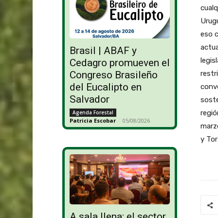
cualq
Urugu
eso c
actua
Brasil | ABAF y
legis
Cedagro promueven el
restr
Congreso Brasileño
del Eucalipto en
conv
Salvador
soste
regió
Agenda Forestal
Patricia Escobar
-
05/08/2026
marz
y Tor
A sala llena: el sector