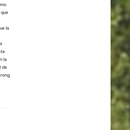
como
 que
ue la
el
nte
n la
8 de
trong