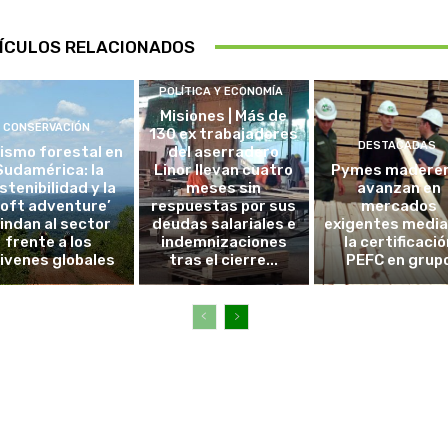
ÍCULOS RELACIONADOS
POLÍTICA Y ECONOMÍA
Misiones | Más de
CONSERVACIÓN
130 ex trabajadores
DESTACADAS
ismo forestal en
del aserradero
Sudamérica: la
Linor llevan cuatro
Pymes madere
stenibilidad y la
meses sin
avanzan en
soft adventure’
respuestas por sus
mercados
lindan al sector
deudas salariales e
exigentes medi
frente a los
indemnizaciones
la certificació
ivenes globales
tras el cierre...
PEFC en grup