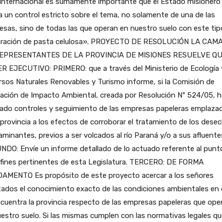
 internacional es sumamente importante que el Estado misionero
 un control estricto sobre el tema, no solamente de una de las
sas, sino de todas las que operan en nuestro suelo con este tip
oración de pasta celulosa». PROYECTO DE RESOLUCIÓN LA CAM
EPRESENTANTES DE LA PROVINCIA DE MISIONES RESUELVE QU
R EJECUTIVO: PRIMERO: que a través del Ministerio de Ecología 
sos Naturales Renovables y Turismo informe, si la Comisión de
ación de Impacto Ambiental, creada por Resolución Nº 524/05, h
zado controles y seguimiento de las empresas papeleras emplaza
 provincia a los efectos de corroborar el tratamiento de los dese
minantes, previos a ser volcados al río Paraná y/o a sus afluente
DO: Envíe un informe detallado de lo actuado referente al punto
 fines pertinentes de esta Legislatura. TERCERO: DE FORMA
AMENTO Es propósito de este proyecto acercar a los señores
tados el conocimiento exacto de las condiciones ambientales en
cuentra la provincia respecto de las empresas papeleras que ope
estro suelo. Si las mismas cumplen con las normativas legales qu