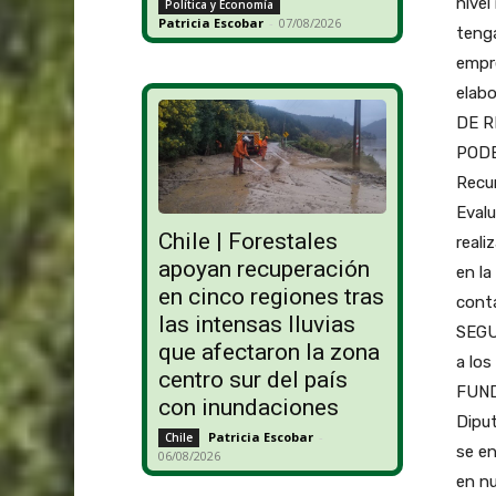
nivel
Política y Economía
Patricia Escobar
-
07/08/2026
tenga
empre
elab
DE R
PODE
Recur
Evalu
Chile | Forestales
reali
apoyan recuperación
en la
en cinco regiones tras
conta
las intensas lluvias
SEGUN
que afectaron la zona
a los
centro sur del país
FUND
con inundaciones
Dipu
Patricia Escobar
-
Chile
se en
06/08/2026
en nu