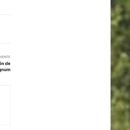
UIENTE
ón de
gnum