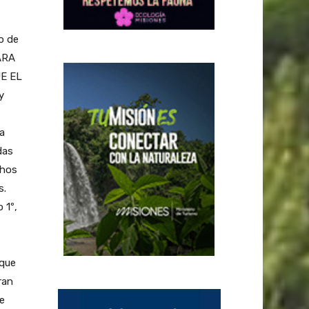
o de
ARA
E EL
y
a
das
chos
s.
 1º,
 que
ran
e