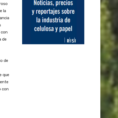
uroso
e la
tancia
s
r con
a de
do de
e que
mente
o con