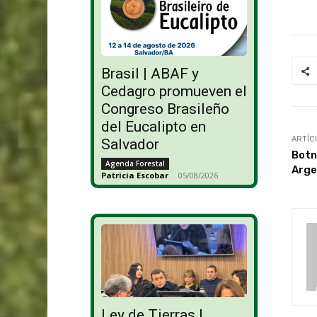
Brasil | ABAF y
Cedagro promueven el
Congreso Brasileño
del Eucalipto en
ARTÍC
Salvador
Botni
Agenda Forestal
Arge
Patricia Escobar
-
05/08/2026
Ley de Tierras |