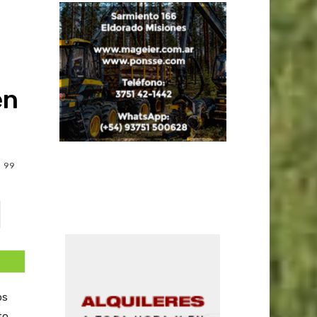
en
99
os
to