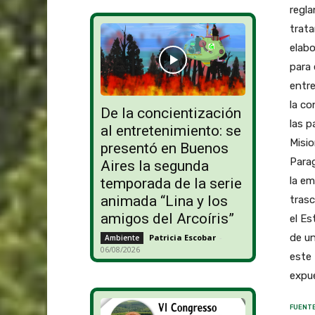
regla
trat
elabo
para 
entre
la co
De la concientización
las p
al entretenimiento: se
Misio
presentó en Buenos
Parag
Aires la segunda
la em
temporada de la serie
animada “Lina y los
trasc
amigos del Arcoíris”
el Es
de un
Patricia Escobar
-
Ambiente
06/08/2026
este 
expue
FUENTE