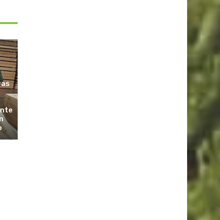
ras
ante
n
o