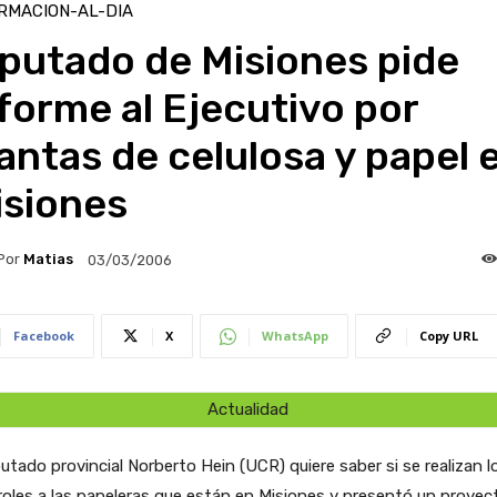
RMACION-AL-DIA
putado de Misiones pide
forme al Ejecutivo por
antas de celulosa y papel 
isiones
Por
Matias
03/03/2006
Facebook
X
WhatsApp
Copy URL
Actualidad
putado provincial Norberto Hein (UCR) quiere saber si se realizan l
oles a las papeleras que están en Misiones y presentó un proyec