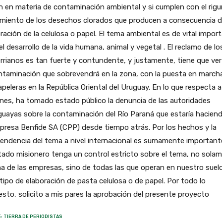
n en materia de contaminación ambiental y si cumplen con el rig
amiento de los desechos clorados que producen a consecuencia d
ración de la celulosa o papel. El tema ambiental es de vital impor
el desarrollo de la vida humana, animal y vegetal . El reclamo de lo
rrianos es tan fuerte y contundente, y justamente, tiene que ve
ntaminación que sobrevendrá en la zona, con la puesta en march
apeleras en la República Oriental del Uruguay. En lo que respecta a
nes, ha tomado estado público la denuncia de las autoridades
uayas sobre la contaminación del Río Paraná que estaría hacien
presa Benfide SA (CPP) desde tiempo atrás. Por los hechos y la
endencia del tema a nivel internacional es sumamente important
tado misionero tenga un control estricto sobre el tema, no sola
a de las empresas, sino de todas las que operan en nuestro suel
tipo de elaboración de pasta celulosa o de papel. Por todo lo
sto, solicito a mis pares la aprobación del presente proyecto
: TIERRA DE PERIODISTAS