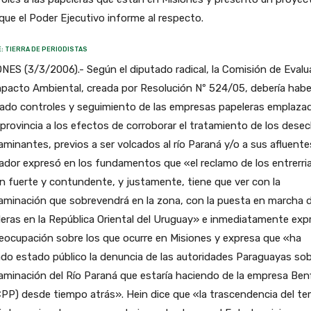
que el Poder Ejecutivo informe al respecto.
: TIERRA DE PERIODISTAS
NES (3/3/2006).- Según el diputado radical, la Comisión de Evalu
pacto Ambiental, creada por Resolución Nº 524/05, debería habe
zado controles y seguimiento de las empresas papeleras emplaza
 provincia a los efectos de corroborar el tratamiento de los dese
minantes, previos a ser volcados al río Paraná y/o a sus afluentes
lador expresó en los fundamentos que «el reclamo de los entrerri
n fuerte y contundente, y justamente, tiene que ver con la
minación que sobrevendrá en la zona, con la puesta en marcha d
eras en la República Oriental del Uruguay» e inmediatamente exp
eocupación sobre los que ocurre en Misiones y expresa que «ha
o estado público la denuncia de las autoridades Paraguayas sob
minación del Río Paraná que estaría haciendo de la empresa Ben
PP) desde tiempo atrás». Hein dice que «la trascendencia del te