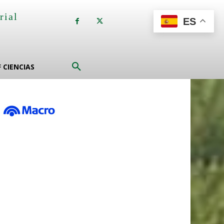
rial
ES
a
F CIENCIAS