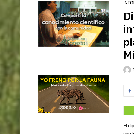
INFO
Di
in
pl
M
El di
contr