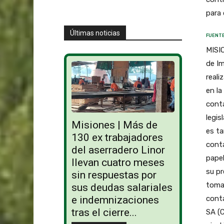
para 
Últimas noticias
FUENTE
MISIO
de Im
reali
en la
conta
legis
Misiones | Más de
es ta
130 ex trabajadores
conta
del aserradero Linor
papel
llevan cuatro meses
su pr
sin respuestas por
tomad
sus deudas salariales
conta
e indemnizaciones
tras el cierre...
SA (C