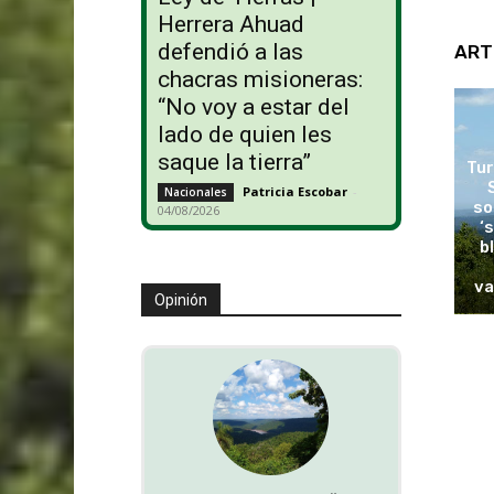
Herrera Ahuad
defendió a las
ART
chacras misioneras:
“No voy a estar del
lado de quien les
saque la tierra”
Tur
Patricia Escobar
-
Nacionales
so
04/08/2026
‘
b
va
Opinión