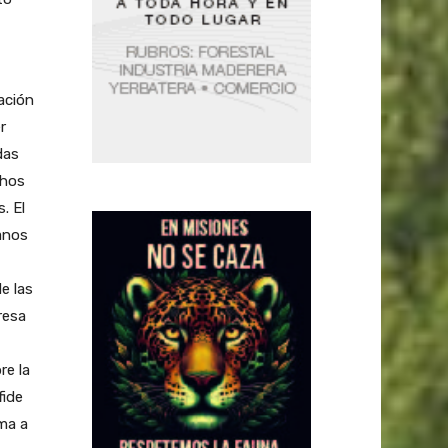
ación
r
das
chos
. El
anos
e las
resa
re la
fide
ma a