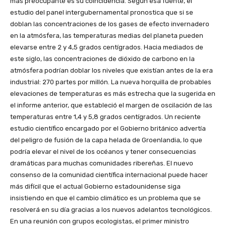
más preocupante es su coincidencia. Según esa fuente, el
estudio del panel intergubernamental pronostica que si se
doblan las concentraciones de los gases de efecto invernadero
en la atmósfera, las temperaturas medias del planeta pueden
elevarse entre 2 y 4,5 grados centígrados. Hacia mediados de
este siglo, las concentraciones de dióxido de carbono en la
atmósfera podrían doblar los niveles que existían antes de la era
industrial: 270 partes por millón. La nueva horquilla de probables
elevaciones de temperaturas es más estrecha que la sugerida en
el informe anterior, que estableció el margen de oscilación de las
temperaturas entre 1,4 y 5,8 grados centígrados. Un reciente
estudio científico encargado por el Gobierno británico advertía
del peligro de fusión de la capa helada de Groenlandia, lo que
podría elevar el nivel de los océanos y tener consecuencias
dramáticas para muchas comunidades ribereñas. El nuevo
consenso de la comunidad científica internacional puede hacer
más difícil que el actual Gobierno estadounidense siga
insistiendo en que el cambio climático es un problema que se
resolverá en su día gracias a los nuevos adelantos tecnológicos.
En una reunión con grupos ecologistas, el primer ministro