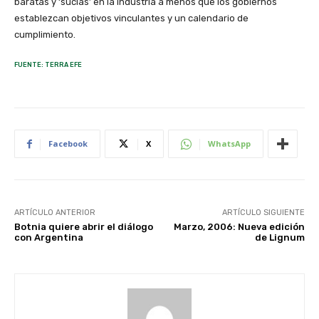
baratas y ‘sucias’ en la industria a menos que los gobiernos
establezcan objetivos vinculantes y un calendario de
cumplimiento.
FUENTE: TERRA EFE
Facebook
X
WhatsApp
ARTÍCULO ANTERIOR
ARTÍCULO SIGUIENTE
Botnia quiere abrir el diálogo
Marzo, 2006: Nueva edición
con Argentina
de Lignum