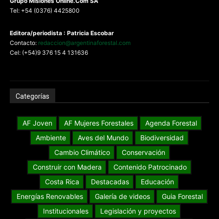
G
rupo Misiones
Online.Com
SA
Tel: +54 (0376) 4425800
Editora/periodista : Patricia Escobar
Contacto:
redaccion@argentinaforestal.com
Cel: (+54)9 376 15 4 131636
Categorías
AF Joven
AF Mujeres Forestales
Agenda Forestal
Ambiente
Aves del Mundo
Biodiversidad
Cambio Climático
Conservación
Construir con Madera
Contenido Patrocinado
Costa Rica
Destacadas
Educación
Energías Renovables
Galería de videos
Guia Forestal
Institucionales
Legislación y proyectos