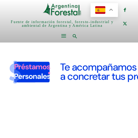
Fuente de información forestal, foresto-industrial y
ambiental de Argentina y América Latina