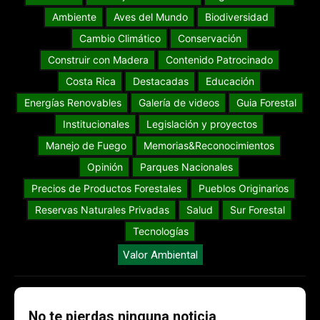
Ambiente
Aves del Mundo
Biodiversidad
Cambio Climático
Conservación
Construir con Madera
Contenido Patrocinado
Costa Rica
Destacadas
Educación
Energías Renovables
Galería de videos
Guia Forestal
Institucionales
Legislación y proyectos
Manejo de Fuego
Memorias&Reconocimientos
Opinión
Parques Nacionales
Precios de Productos Forestales
Pueblos Originarios
Reservas Naturales Privadas
Salud
Sur Forestal
Tecnologías
Valor Ambiental
No te pierdas ninguna noticia