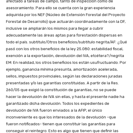
afectado a tareas de campo, tanto de inspección como de
asesoramiento. Para ello se cuenta con la gran experiencia
adquirida por los NEF (Núcleo de Extensión Forestal del Proyecto
Forestal de Desarrollo) que actuarán coordinadamente con la DF,
inclusive se ampliarán los mismos para llegar a cubrir
adecuadamente las áreas aptas para forestación dispersas en
todo el país. subtitulo/Otros beneficios/subtitulo negrita/AF: ¿Qué
pasó con los otros beneficios de la ley 25.080: estabilidad fiscal,
exención a la exportación, devolución del IVA, etcétera?/negrita
EM: En realidad, los otros beneficios los están usufructuando. Por
ejemplo, ganancia mínima presunta, amortización acelerada,
sellos, impuestos provinciales, según las declaraciones juradas
presentadas y/o las garantías constituidas. A partir de la Res.
260/05 que exigió la constitución de garantías, no se puede
hacer la devolución de IVA sin ellas, y hasta el presente nadie ha
garantizado dicha devolución. Todos los expedientes de
devolución de IVA fueron enviados a la AFIP, el único
inconveniente es que los interesados de la devolución –que
fueron notificados- tienen que constituir las garantías para
conseguir el reintegro. Esto es algo que tienen que definir las