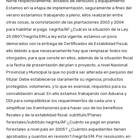
Norte respectivamente, dotados de vehículos y equipamiento.
Estamos en la etapa de implementación, seguramente a fines del
verano estaríamos trabajando a pleno, ellos realizarán entre
otras cosas, la constatación de las plantaciones 2003 y 2004
para habilitar el pago. negrita/AF:¿Cuál es la situación de la Ley
25.080?/negrita EM:La ley está vigente, estamos un poco
demorados con la entrega de Certificados de Estabilidad Fiscal,
ello debido a que necesariamente hay que remplazar todos los
otorgados, para que conste en ellos, además de la situación fiscal
a la fecha de presentación del plan o proyecto, a nivel Nacional
Provincial y Municipal la que no podrá ser alterada en perjuicio del
titular. Debe establecerse claramente su vigencia, productos
protegidos, volúmenes, y lo que es esencial, requisitos para su
convalidación anual. En ello estamos trabajando con Aduana y
DGI para compatibilizar los requerimientos de cada uno y
simplificar las tramitaciones para hacer uso de los beneficios
fiscales y de la estabilidad fiscal. subtitulo/Planes
forestales/subtitulo negrita/AF:¿Cuánto se pagó en planes
forestales a nivel país en 2005? ¿Cuántos expedientes tienen
aprobados y cuantos en revisión?/negrita EM: Por resolución, en