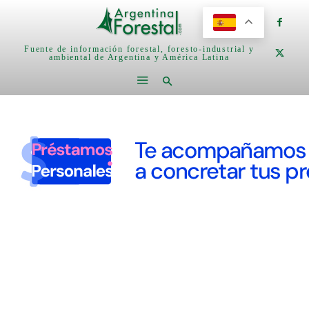
Fuente de información forestal, foresto-industrial y
ambiental de Argentina y América Latina