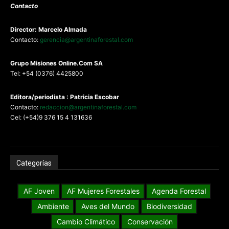
Contacto
Director: Marcelo Almada
Contacto:
gerencia@argentinaforestal.com
G
rupo Misiones
Online.Com
SA
Tel: +54 (0376) 4425800
Editora/periodista : Patricia Escobar
Contacto:
redaccion@argentinaforestal.com
Cel: (+54)9 376 15 4 131636
Categorías
AF Joven
AF Mujeres Forestales
Agenda Forestal
Ambiente
Aves del Mundo
Biodiversidad
Cambio Climático
Conservación