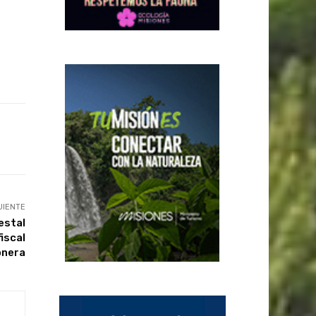
UIENTE
estal
fiscal
onera