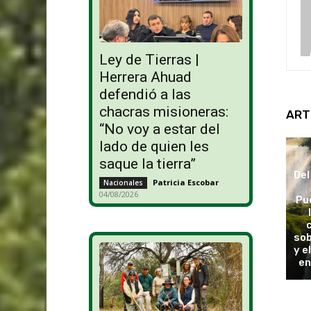
Ley de Tierras |
Herrera Ahuad
defendió a las
chacras misioneras:
ART
“No voy a estar del
lado de quien les
saque la tierra”
Del
Patricia Escobar
-
Nacionales
04/08/2026
Pu
sob
y e
en