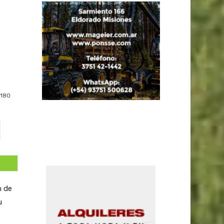
180
n de
u