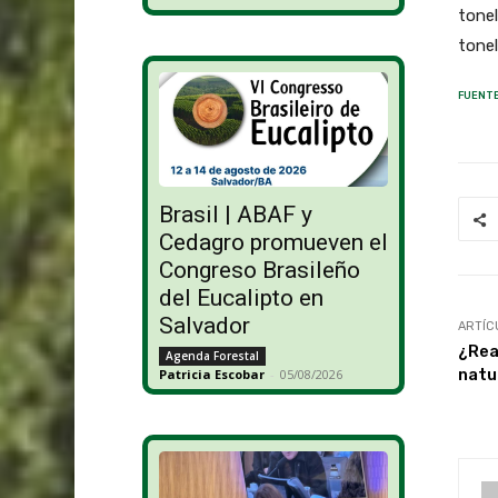
tonel
tonel
FUENTE
Brasil | ABAF y
Cedagro promueven el
Congreso Brasileño
del Eucalipto en
Salvador
ARTÍC
¿Rea
Agenda Forestal
natu
Patricia Escobar
-
05/08/2026