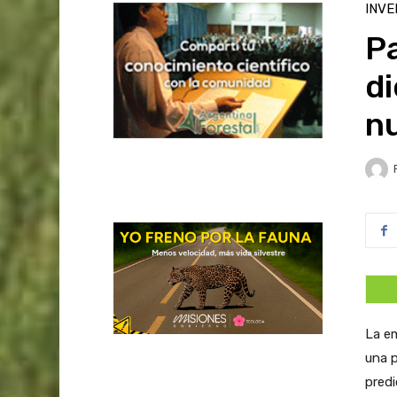
INVE
P
di
nu
La em
una p
predi