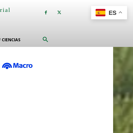
rial
ES
a
F CIENCIAS