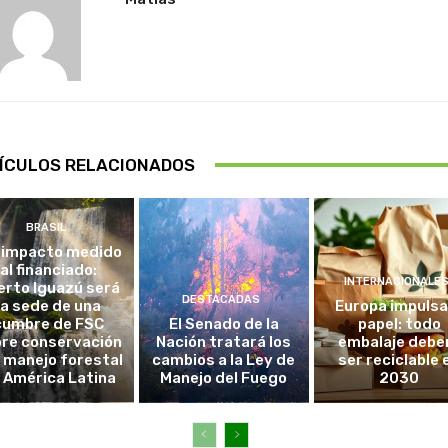
ÍCULOS RELACIONADOS
BRASIL
 impacto medido
al financiado:
INTERNACIONALE
erto Iguazú será
DESTACADAS
la sede de una
Europa impulsa
cumbre de FSC
El Senado de la
papel: todo
re conservación
Nación tratará los
embalaje debe
l manejo forestal
cambios a la Ley de
ser reciclable 
 América Latina
Manejo del Fuego
2030