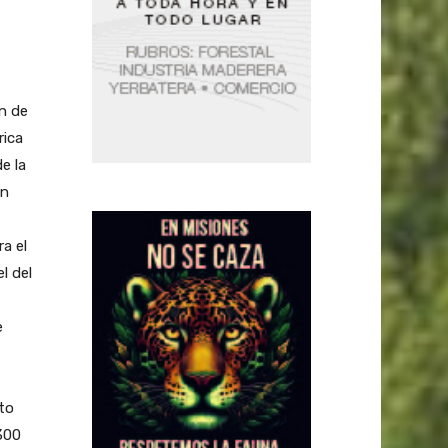
in de
rica
e la
en
a el
l del
e
to
 300