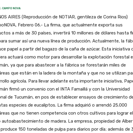
: CAMPO NOVA
OS AIRES (Reproducción de NOTIAR, gentileza de Corina Rios)
oNOVA, Febrero 06.- La firma, que actualmente exporta sus
ctos a más de 30 países, invertirá 10 millones de dólares hasta f
ara sumar así una nueva línea de producción. Actualmente, la fáb
ce papel a partir del bagazo de la caña de azúcar. Esta iniciativa d
era actuará como motor para desarrollar la explotación forestal 
án, ya que para abastecer a la fábrica se forestarán miles de
reas que están en la ladera de la montaña y que no se utilizan par
rollo agrícola. Para llevar adelante esta importante iniciativa, Pape
án firmó un convenio con el INTA Famaillá y con la Universidad
onal de Tucumán, en pos de establecer ensayos de crecimiento d
ntas especies de eucaliptos. La firma adquirió o arrendó 25.000
reas que no tienen competencia con otros cultivos para lograr el
o autoabastecimiento de madera. La empresa, propiedad de Alber
i produce 150 toneladas de pulpa para diarios por día; además de