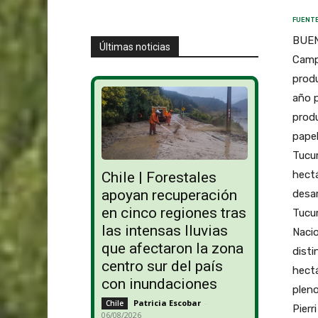
FUENTE
BUEN
Últimas noticias
Camp
produ
año p
produ
papel
Tucum
hectá
Chile | Forestales
apoyan recuperación
desar
en cinco regiones tras
Tucum
las intensas lluvias
Naci
que afectaron la zona
disti
centro sur del país
hectá
con inundaciones
plen
Patricia Escobar
-
Chile
Pierr
06/08/2026