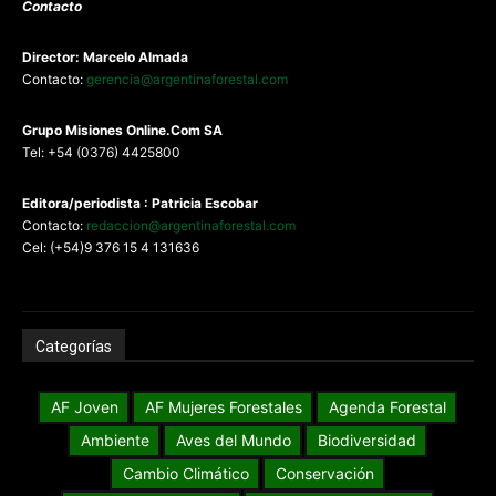
Contacto
Director: Marcelo Almada
Contacto:
gerencia@argentinaforestal.com
G
rupo Misiones
Online.Com
SA
Tel: +54 (0376) 4425800
Editora/periodista : Patricia Escobar
Contacto:
redaccion@argentinaforestal.com
Cel: (+54)9 376 15 4 131636
Categorías
AF Joven
AF Mujeres Forestales
Agenda Forestal
Ambiente
Aves del Mundo
Biodiversidad
Cambio Climático
Conservación