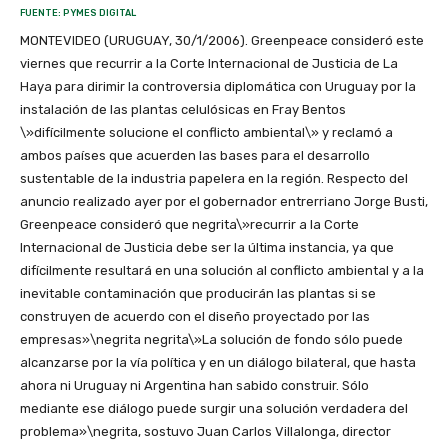
FUENTE: PYMES DIGITAL
MONTEVIDEO (URUGUAY, 30/1/2006). Greenpeace consideró este
viernes que recurrir a la Corte Internacional de Justicia de La
Haya para dirimir la controversia diplomática con Uruguay por la
instalación de las plantas celulósicas en Fray Bentos
\»difícilmente solucione el conflicto ambiental\» y reclamó a
ambos países que acuerden las bases para el desarrollo
sustentable de la industria papelera en la región. Respecto del
anuncio realizado ayer por el gobernador entrerriano Jorge Busti,
Greenpeace consideró que negrita\»recurrir a la Corte
Internacional de Justicia debe ser la última instancia, ya que
difícilmente resultará en una solución al conflicto ambiental y a la
inevitable contaminación que producirán las plantas si se
construyen de acuerdo con el diseño proyectado por las
empresas»\negrita negrita\»La solución de fondo sólo puede
alcanzarse por la vía política y en un diálogo bilateral, que hasta
ahora ni Uruguay ni Argentina han sabido construir. Sólo
mediante ese diálogo puede surgir una solución verdadera del
problema»\negrita, sostuvo Juan Carlos Villalonga, director