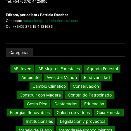
Tel: +54 (0376) 4425800
Editora/periodista : Patricia Escobar
Contacto:
redaccion@argentinaforestal.com
Cel: (+54)9 376 15 4 131636
Categorías
AF Joven
AF Mujeres Forestales
Agenda Forestal
Ambiente
Aves del Mundo
Biodiversidad
Cambio Climático
Conservación
Construir con Madera
Contenido Patrocinado
Costa Rica
Destacadas
Educación
Energías Renovables
Galería de videos
Guia Forestal
Institucionales
Legislación y proyectos
Manejo de Fuego
Memorias&Reconocimientos