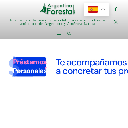
Fuente de información forestal, foresto-industrial y
ambiental de Argentina y América Latina