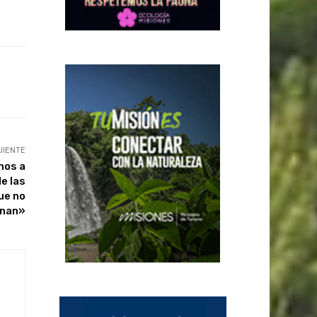
UIENTE
mos a
e las
ue no
inan»