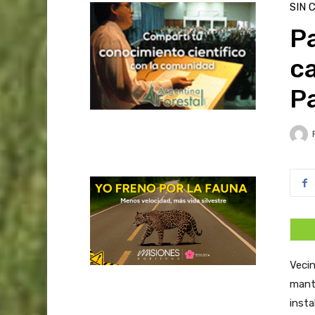
SIN 
Pa
c
P
Veci
manti
insta