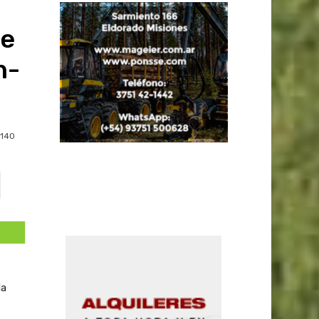
de
n-
140
la