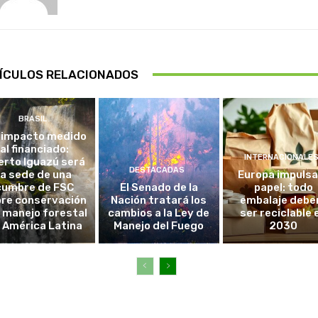
ÍCULOS RELACIONADOS
BRASIL
 impacto medido
al financiado:
INTERNACIONALE
erto Iguazú será
DESTACADAS
la sede de una
Europa impulsa
cumbre de FSC
El Senado de la
papel: todo
re conservación
Nación tratará los
embalaje debe
l manejo forestal
cambios a la Ley de
ser reciclable 
 América Latina
Manejo del Fuego
2030