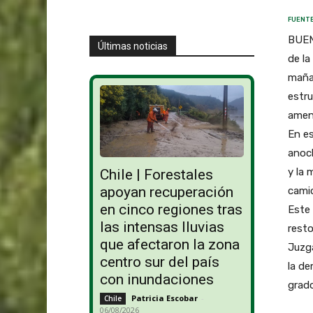
FUENTE
BUEN
Últimas noticias
de l
maña
estru
amen
En es
anoch
y la
Chile | Forestales
apoyan recuperación
camio
en cinco regiones tras
Este 
las intensas lluvias
resto
que afectaron la zona
Juzg
centro sur del país
la de
con inundaciones
grado
Patricia Escobar
-
Chile
06/08/2026