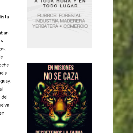
lista
aban
 y
o».
de
noche
seis
uguay.
al
 del
uelva
 en