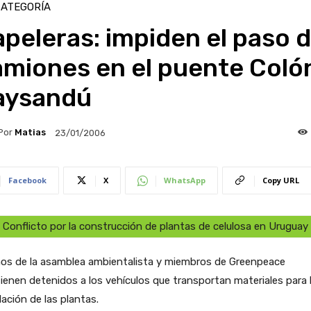
CATEGORÍA
peleras: impiden el paso 
amiones en el puente Coló
aysandú
Por
Matias
23/01/2006
Facebook
X
WhatsApp
Copy URL
Conflicto por la construcción de plantas de celulosa en Uruguay
nos de la asamblea ambientalista y miembros de Greenpeace
enen detenidos a los vehículos que transportan materiales para 
lación de las plantas.