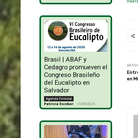
FUENTE
Brasil | ABAF y
ARTÍC
Cedagro promueven el
Entr
Congreso Brasileño
en M
del Eucalipto en
Salvador
Agenda Forestal
Patricia Escobar
-
05/08/2026