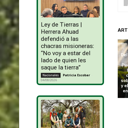
Ley de Tierras |
ART
Herrera Ahuad
defendió a las
chacras misioneras:
“No voy a estar del
Del
lado de quien les
Pu
saque la tierra”
Patricia Escobar
-
Nacionales
04/08/2026
sob
y e
en