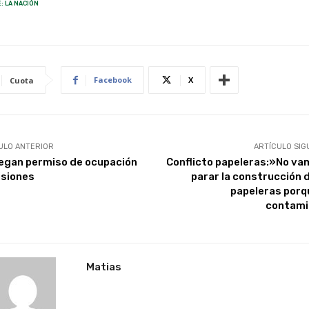
: LA NACIÓN
Facebook
X
Cuota
ULO ANTERIOR
ARTÍCULO SIG
egan permiso de ocupación
Conflicto papeleras:»No va
isiones
parar la construcción d
papeleras porq
contam
Matias