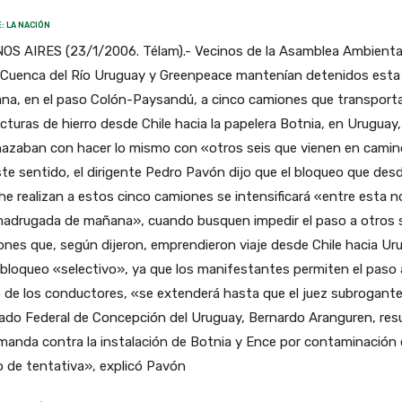
: LA NACIÓN
OS AIRES (23/1/2006. Télam).- Vecinos de la Asamblea Ambienta
a Cuenca del Río Uruguay y Greenpeace mantenían detenidos esta
na, en el paso Colón-Paysandú, a cinco camiones que transport
cturas de hierro desde Chile hacia la papelera Botnia, en Uruguay,
azaban con hacer lo mismo con «otros seis que vienen en camin
te sentido, el dirigente Pedro Pavón dijo que el bloqueo que des
e realizan a estos cinco camiones se intensificará «entre esta 
 madrugada de mañana», cuando busquen impedir el paso a otros 
nes que, según dijeron, emprendieron viaje desde Chile hacia Ur
bloqueo «selectivo», ya que los manifestantes permiten el paso 
 de los conductores, «se extenderá hasta que el juez subrogante
ado Federal de Concepción del Uruguay, Bernardo Aranguren, res
manda contra la instalación de Botnia y Ence por contaminación
 de tentativa», explicó Pavón