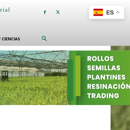
rial
ES
a
F CIENCIAS