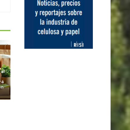
S
 al
rá
en