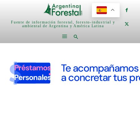
Fuente de información forestal, foresto-industrial y
ambiental de Argentina y América Latina