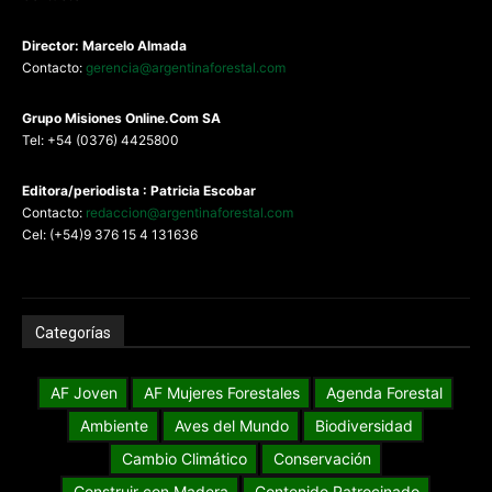
Director: Marcelo Almada
Contacto:
gerencia@argentinaforestal.com
G
rupo Misiones
Online.Com
SA
Tel: +54 (0376) 4425800
Editora/periodista : Patricia Escobar
Contacto:
redaccion@argentinaforestal.com
Cel: (+54)9 376 15 4 131636
Categorías
AF Joven
AF Mujeres Forestales
Agenda Forestal
Ambiente
Aves del Mundo
Biodiversidad
Cambio Climático
Conservación
Construir con Madera
Contenido Patrocinado