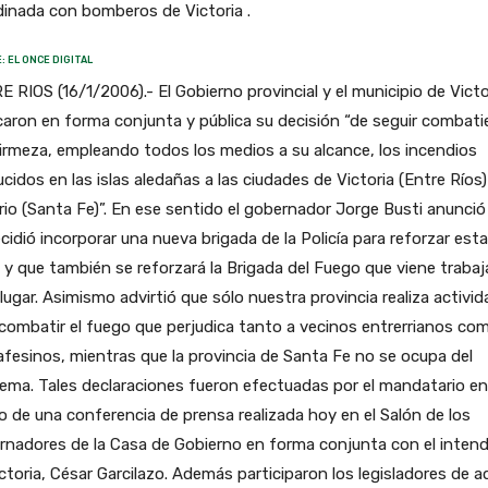
inada con bomberos de Victoria .
: EL ONCE DIGITAL
 RIOS (16/1/2006).- El Gobierno provincial y el municipio de Victo
icaron en forma conjunta y pública su decisión “de seguir combat
irmeza, empleando todos los medios a su alcance, los incendios
cidos en las islas aledañas a las ciudades de Victoria (Entre Ríos)
io (Santa Fe)”. En ese sentido el gobernador Jorge Busti anunció
cidió incorporar una nueva brigada de la Policía para reforzar esta
 y que también se reforzará la Brigada del Fuego que viene traba
 lugar. Asimismo advirtió que sólo nuestra provincia realiza activi
combatir el fuego que perjudica tanto a vecinos entrerrianos co
fesinos, mientras que la provincia de Santa Fe no se ocupa del
ema. Tales declaraciones fueron efectuadas por el mandatario en
 de una conferencia de prensa realizada hoy en el Salón de los
rnadores de la Casa de Gobierno en forma conjunta con el inten
ctoria, César Garcilazo. Además participaron los legisladores de a