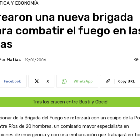
TICA Y ECONOMÍA
rearon una nueva brigada
ra combatir el fuego en la
las
Por
Matias
19/01/2006
Facebook
X
WhatsApp
Copy URL
Tras los crucen entre Busti y Obeid
cionar de la Brigada del Fuego se reforzará con un equipo de la Pol
tre Ríos de 20 hombres, un comisario mayor especialista en
aciones de emergencia y con una embarcación que trabajará en f