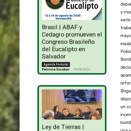
depar
y mun
siete
Brasil | ABAF y
traba
Cedagro promueven el
mayor
Congreso Brasileño
equip
del Eucalipto en
Polic
Salvador
Bombe
Agenda Forestal
decis
Patricia Escobar
-
05/08/2026
apar
refor
Briga
dispo
un co
incen
bombe
Ley de Tierras |
una y