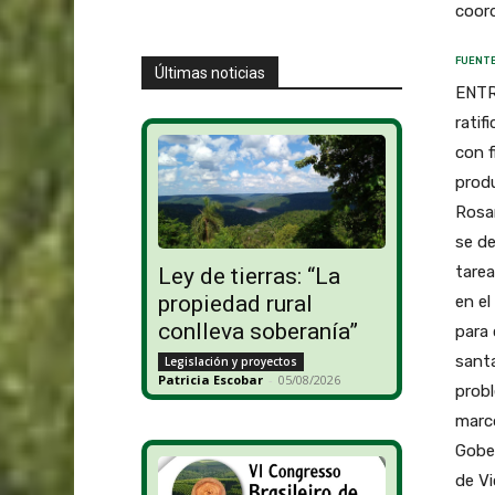
coord
FUENTE
Últimas noticias
ENTRE
ratif
con f
produ
Rosar
se de
tarea
Ley de tierras: “La
propiedad rural
en el
conlleva soberanía”
para 
santa
Legislación y proyectos
Patricia Escobar
-
05/08/2026
probl
marco
Gobe
de Vi