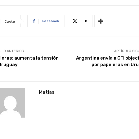
Facebook
X
Cuota
ULO ANTERIOR
ARTÍCULO SIG
leras: aumenta la tensión
Argentina envía a CFI objec
Uruguay
por papeleras en Ur
Matias