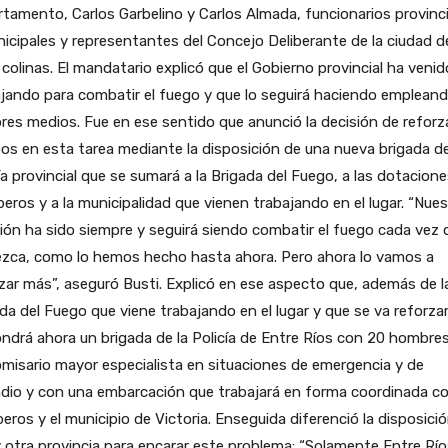
tamento, Carlos Garbelino y Carlos Almada, funcionarios provinci
icipales y representantes del Concejo Deliberante de la ciudad d
 colinas. El mandatario explicó que el Gobierno provincial ha venid
jando para combatir el fuego y que lo seguirá haciendo emplean
es medios. Fue en ese sentido que anunció la decisión de reforza
os en esta tarea mediante la disposición de una nueva brigada de
ía provincial que se sumará a la Brigada del Fuego, a las dotacion
ros y a la municipalidad que vienen trabajando en el lugar. “Nues
ión ha sido siempre y seguirá siendo combatir el fuego cada vez 
ezca, como lo hemos hecho hasta ahora. Pero ahora lo vamos a
zar más”, aseguró Busti. Explicó en ese aspecto que, además de l
da del Fuego que viene trabajando en el lugar y que se va reforzar
ndrá ahora un brigada de la Policía de Entre Ríos con 20 hombre
misario mayor especialista en situaciones de emergencia y de
dio y con una embarcación que trabajará en forma coordinada co
ros y el municipio de Victoria. Enseguida diferenció la disposici
 otra provincia para encarar este problema: “Solamente Entre Río