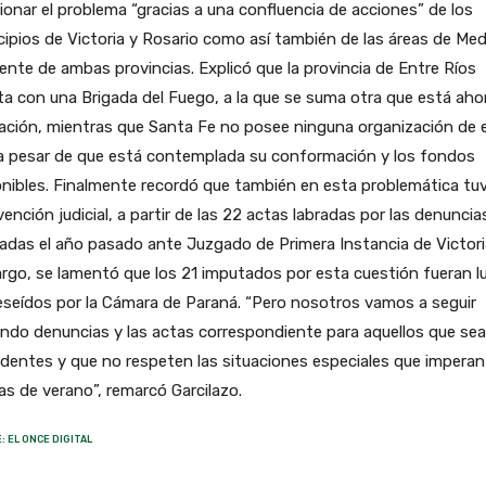
ionar el problema “gracias a una confluencia de acciones” de los
ipios de Victoria y Rosario como así también de las áreas de Med
nte de ambas provincias. Explicó que la provincia de Entre Ríos
a con una Brigada del Fuego, a la que se suma otra que está aho
ación, mientras que Santa Fe no posee ninguna organización de 
 a pesar de que está contemplada su conformación y los fondos
nibles. Finalmente recordó que también en esta problemática tu
vención judicial, a partir de las 22 actas labradas por las denuncia
zadas el año pasado ante Juzgado de Primera Instancia de Victori
go, se lamentó que los 21 imputados por esta cuestión fueran l
seídos por la Cámara de Paraná. “Pero nosotros vamos a seguir
ndo denuncias y las actas correspondiente para aquellos que se
identes y que no respeten las situaciones especiales que imperan
s de verano”, remarcó Garcilazo.
: EL ONCE DIGITAL