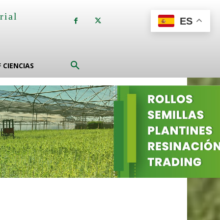
rial
ES
a
F CIENCIAS