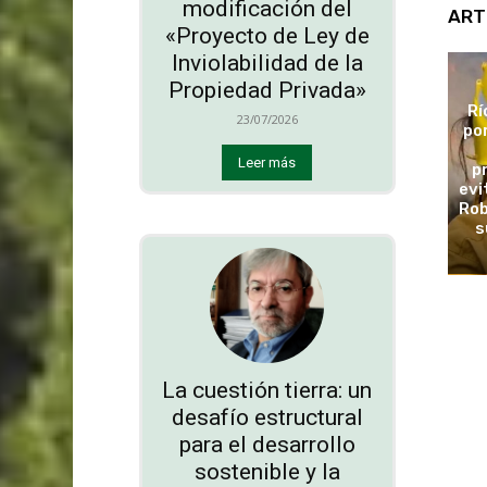
modificación del
ART
«Proyecto de Ley de
Inviolabilidad de la
Propiedad Privada»
Rí
23/07/2026
po
Leer más
p
evi
Rob
s
La cuestión tierra: un
desafío estructural
para el desarrollo
sostenible y la