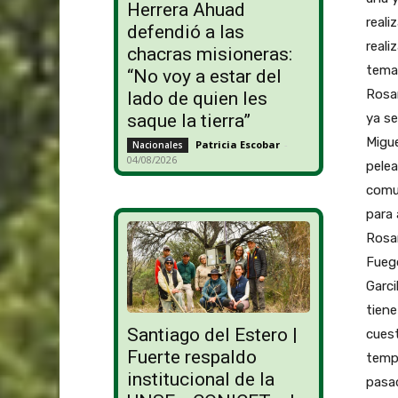
Herrera Ahuad
reali
defendió a las
reali
chacras misioneras:
tema
“No voy a estar del
Rosa
lado de quien les
ya se
saque la tierra”
Migue
Patricia Escobar
-
Nacionales
04/08/2026
pelea
comun
para 
Rosar
Fueg
Garci
tiene
Santiago del Estero |
cuest
Fuerte respaldo
tempe
institucional de la
pasa