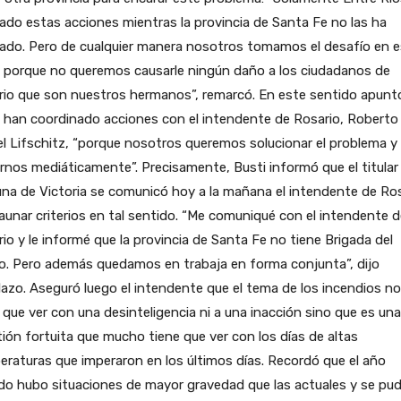
zado estas acciones mientras la provincia de Santa Fe no las ha
zado. Pero de cualquier manera nosotros tomamos el desafío en 
 porque no queremos causarle ningún daño a los ciudadanos de
rio que son nuestros hermanos”, remarcó. En este sentido apunt
 han coordinado acciones con el intendente de Rosario, Roberto
l Lifschitz, “porque nosotros queremos solucionar el problema y
rnos mediáticamente”. Precisamente, Busti informó que el titular 
a de Victoria se comunicó hoy a la mañana el intendente de Ros
aunar criterios en tal sentido. “Me comuniqué con el intendente d
io y le informé que la provincia de Santa Fe no tiene Brigada del
o. Pero además quedamos en trabaja en forma conjunta”, dijo
lazo. Aseguró luego el intendente que el tema de los incendios no
 que ver con una desinteligencia ni a una inacción sino que es una
ión fortuita que mucho tiene que ver con los días de altas
raturas que imperaron en los últimos días. Recordó que el año
do hubo situaciones de mayor gravedad que las actuales y se pu