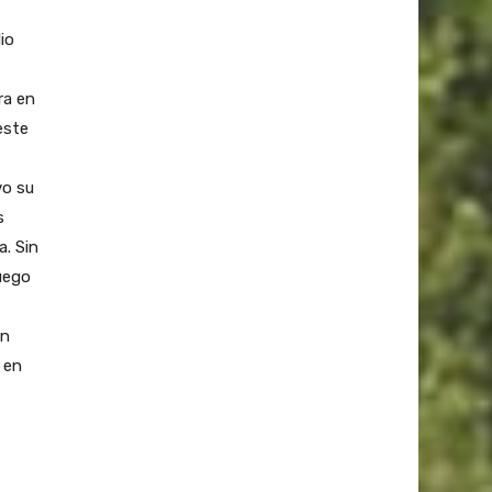
io
ra en
este
vo su
s
a. Sin
uego
an
 en