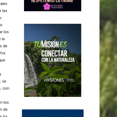
ales
e las
o
do
r los
 la
es de
tra
que
a
, se
s, con
n los
ón de
s ha