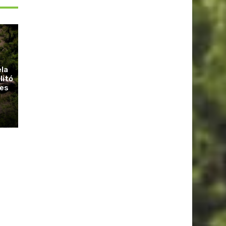
ela
litó
ues
r