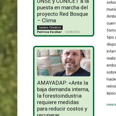
UNSE y CONICET a la
soluc
puesta en marcha del
munic
proyecto Red Bosque
Ambie
– Clima
cuent
Cambio Climático
form
Patricia Escobar
-
04/08/2026
tipo
dispo
inter
reali
embar
sobre
hacie
AMAYADAP: «Ante la
reinc
baja demanda interna,
época
la forestoindustria
requiere medidas
FUENTE
para reducir costos y
recuperar