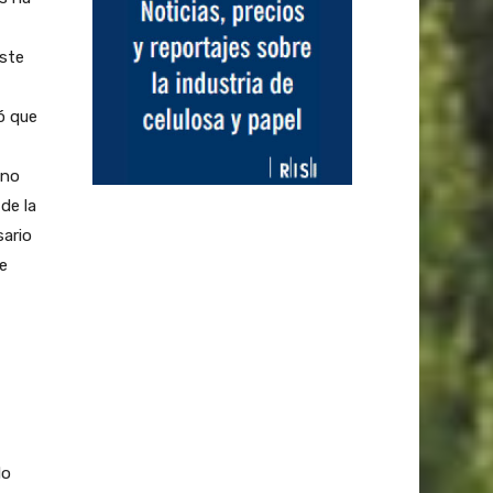
este
ó que
 no
de la
ario
e
do