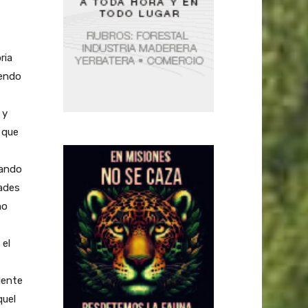
ria
iendo
 y
 que
jando
dades
mo
 el
dente
quel