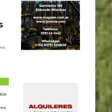
s
105
icía
orma