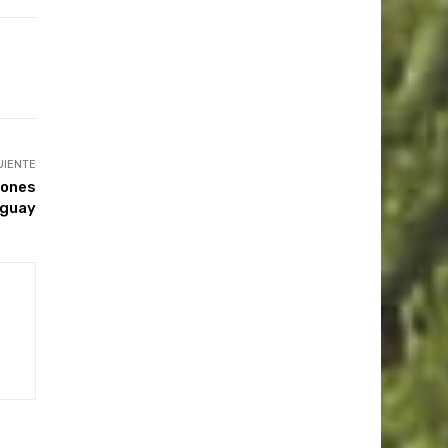
UIENTE
iones
uguay