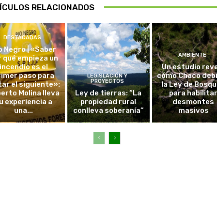
ÍCULOS RELACIONADOS
DESTACADAS
o Negro | «Saber
AMBIENTE
r qué empieza un
incendio es el
Un estudio rev
rimer paso para
cómo Chaco debi
LEGISLACIÓN Y
PROYECTOS
tar el siguiente»:
la Ley de Bosq
erto Molina lleva
Ley de tierras: “La
para habilita
u experiencia a
propiedad rural
desmontes
una...
conlleva soberanía”
masivos