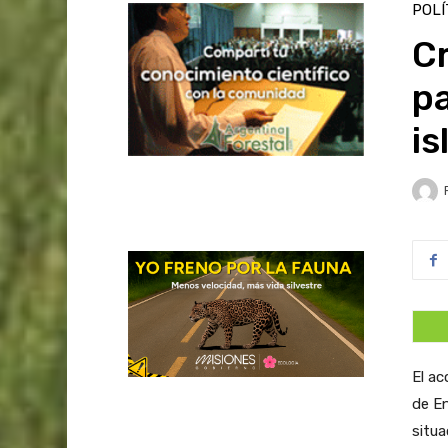
POLÍ
C
pa
is
El ac
de En
situ