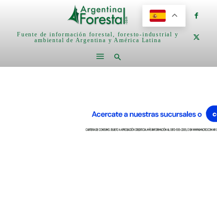
Fuente de información forestal, foresto-industrial y
ambiental de Argentina y América Latina