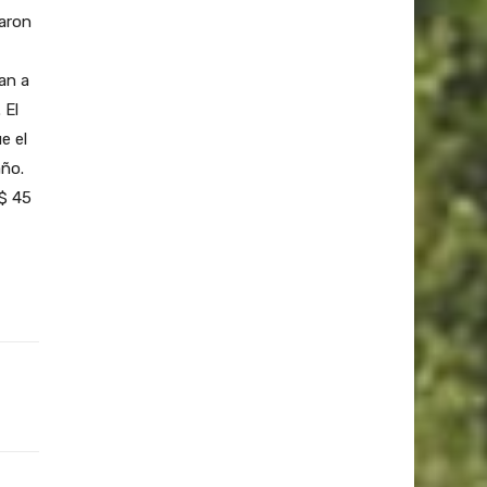
zaron
an a
 El
e el
año.
$ 45