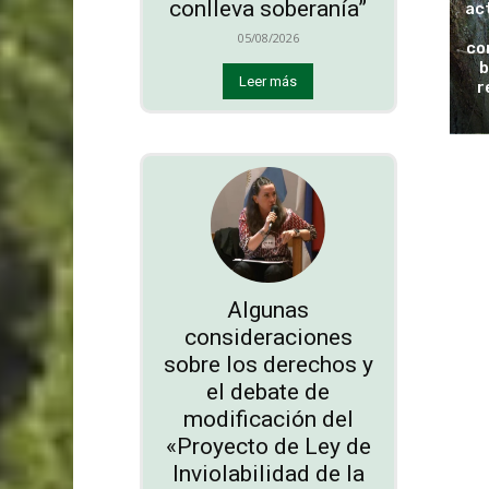
conlleva soberanía”
ac
05/08/2026
co
b
Leer más
r
Algunas
consideraciones
sobre los derechos y
el debate de
modificación del
«Proyecto de Ley de
Inviolabilidad de la