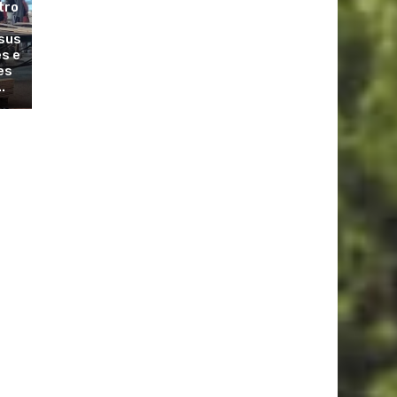
tro
sus
es e
es
.