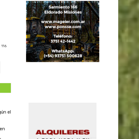
116
ún el
 en
,