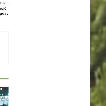
UIENTE
nsión
uguay
ÍA
de
ores
o