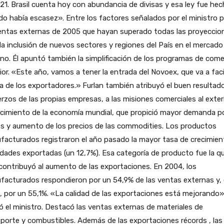
 21. Brasil cuenta hoy con abundancia de divisas y esa ley fue he
o había escasez». Entre los factores señalados por el ministro p
ventas externas de 2005 que hayan superado todas las proyeccio
la inclusión de nuevos sectores y regiones del País en el mercado
no. Él apuntó también la simplificación de los programas de come
ior. «Este año, vamos a tener la entrada del Novoex, que va a facil
da de los exportadores.» Furlan también atribuyó el buen resultad
rzos de las propias empresas, a las misiones comerciales al exter
ecimiento de la economía mundial, que propició mayor demanda p
s y aumento de los precios de las commodities. Los productos
acturados registraron el año pasado la mayor tasa de crecimien
dades exportadas (un 12,7%). Esa categoría de producto fue la q
ontribuyó al aumento de las exportaciones. En 2004, los
facturados respondieron por un 54,9% de las ventas externas y,
 por un 55,1%. «La calidad de las exportaciones está mejorando»
ó el ministro. Destacó las ventas externas de materiales de
porte y combustibles. Además de las exportaciones récords , las