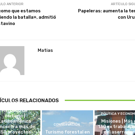
ULO ANTERIOR
ARTÍCULO SIG
como que estamos
Papeleras: aumenta la te
iendo la batalla», admitió
con Ur
tavino
Matias
ÍCULOS RELACIONADOS
CHILE
Mercado de
POLÍTICA Y ECONOM
carbono |
Latinoamérica
Misiones | Más 
CONSERVACIÓN
ncentra más de
130 ex trabajad
150 proyectos
Turismo forestal en
del aserrader