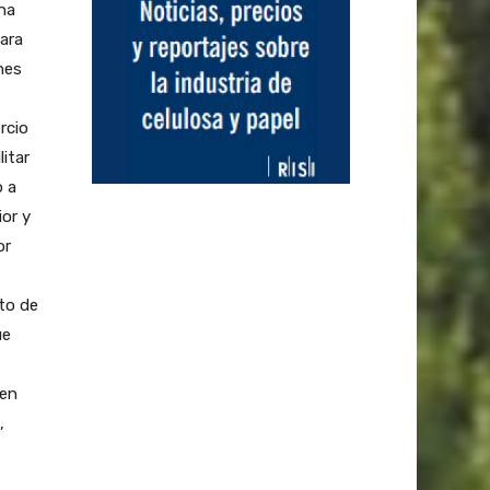
cha
ara
nes
rcio
itar
o a
ior y
or
to de
ue
 en
,