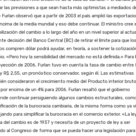
r las previsiones a que sean hasta más optimistas a mediados d
 Furlan observó que a partir de 2003 el país amplió las exportaci
ncima de la media mundial y eso debe continuar. El ministro cree e
ilización del cambio a lo largo del año en un nivel superior al actua
nte decisión del Banco Central (BC) de retirar el límite para que lo
s compren dólar podrá ayudar, en teoría, a sostener la cotizació
o. «Pero hoy la sensibilidad del mercado no está definida.» Para
oyección de 2006, Furlan tuvo en cuenta la tasa de cambio entre
y R$ 2,55, un pronóstico conservador, según él. Las estimativas
én consideraron el crecimiento medio del Producto interior brut
 por encima de un 4% para 2006. Furlan resaltó que el gobierno
nde continuar persiguiendo algunos cambios estructurales, como
ificación de la burocracia cambiaria, de la misma forma como ya v
jando para simplificar la burocracia en el comercio exterior. «La le
a del cambio es de 1937 y necesita de un proyecto de ley a ser
do al Congreso de forma que se pueda hacer una legislación para 