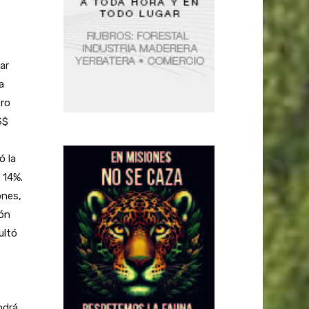
ar
a
ero
S$
ó la
 14%.
ones,
ión
ultó
odrá