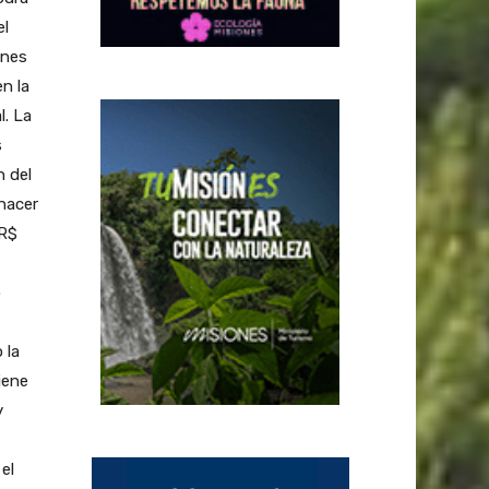
el
ones
n la
l. La
s
n del
 hacer
 R$
o
 la
iene
y
el