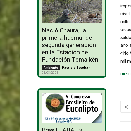
impor
nive
millo
crece
Nació Chaura, la
primera huemul de
saldo
segunda generación
año a
en la Estación de
«No t
Fundación Temaikèn
mil m
Patricia Escobar
-
Ambiente
05/08/2026
FUENTE
Brasil | ABAF y