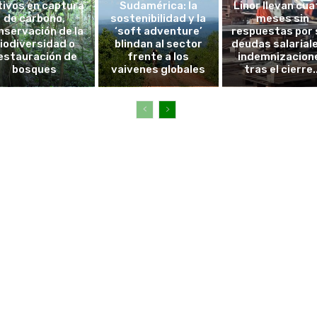
tivos en captura
Sudamérica: la
Linor llevan cua
de carbono,
sostenibilidad y la
meses sin
nservación de la
‘soft adventure’
respuestas por 
iodiversidad o
blindan al sector
deudas salarial
estauración de
frente a los
indemnizacion
bosques
vaivenes globales
tras el cierre..