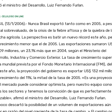
ó el ministro del Desarrollo, Luiz Fernando Furlan.
: CELULOSE ON LINE
L (13/1/2006).- Nunca Brasil exportó tanto como en 2005, a pes
eal sobrevaluado, de la crisis de la fiebre aftosa y de la quiebra de l
ha agrícola. La perspectiva es batir un nuevo récord este año, p
crecimiento menor que el de 2005. Las exportaciones sumaron U
09 millones, un 23,1% más que en 2004, según el Ministerio del
rollo, Industria y Comercio Exterior. La tasa de crecimiento super
 mundial prevista por el Fondo Monetario Internacional (FMI), del
este año, la proyección del gobierno es exportar US$ 132 mil mill
recimiento del 11%, la mitad de la tasa de 2005. «Es una proyecc
l mercado puede considerar optimista, pero nuestro equipo cons
s los sectores y tenemos la convicción de que es perfectamente
zable», afirmó el ministro del Desarrollo, Luiz Fernando Furlan.
oco descartó la posibilidad de un volumen de exportaciones aún
 en razón del nivel creciente de la tasa de cambio. » El cambio p