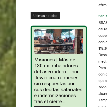
afirm
Últimas noticias
FUENTE
BRASI
del r
cosec
con 
118.3
Desar
Misiones | Más de
media
130 ex trabajadores
Para 
del aserradero Linor
con c
llevan cuatro meses
que e
sin respuestas por
todo
sus deudas salariales
alcan
e indemnizaciones
Tamp
tras el cierre...
mayor