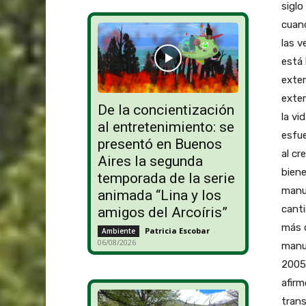
siglo
cuand
las 
está 
exter
exter
De la concientización
la vi
al entretenimiento: se
esfue
presentó en Buenos
al cr
Aires la segunda
biene
temporada de la serie
manuf
animada “Lina y los
canti
amigos del Arcoíris”
más c
Patricia Escobar
-
Ambiente
06/08/2026
manu
2005,
afirm
trans