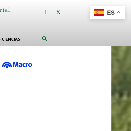
rial
ES
a
F CIENCIAS