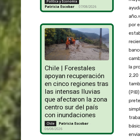
Política y Economía
Patricia Escobar
-
07/08/2026
ayuda
año.»
por e
estab
recie
banco
cambi
la pr
Chile | Forestales
apoyan recuperación
2,20 
en cinco regiones tras
tambi
las intensas lluvias
(PIB)
que afectaron la zona
prete
centro sur del país
simpl
con inundaciones
traba
Patricia Escobar
-
Chile
básic
06/08/2026
envia