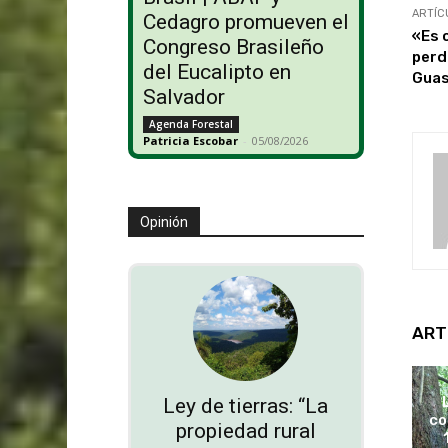
ARTÍC
Cedagro promueven el
«Es 
Congreso Brasileño
perd
del Eucalipto en
Guas
Salvador
Agenda Forestal
Patricia Escobar
-
05/08/2026
Opinión
ART
Ley de tierras: “La
co
propiedad rural