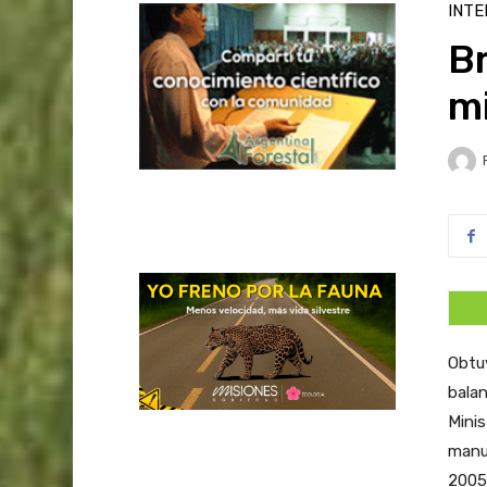
INTE
Br
m
Obtuv
balan
Minis
manu
2005,