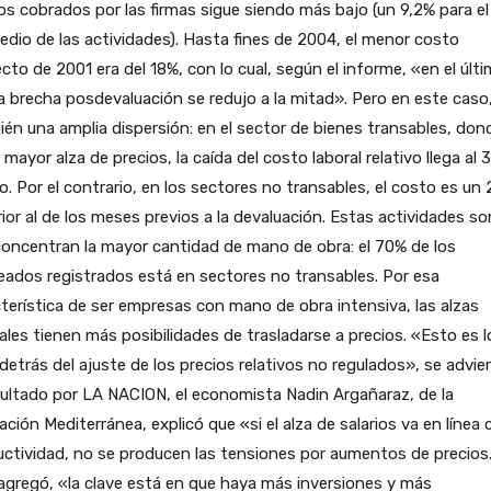
os cobrados por las firmas sigue siendo más bajo (un 9,2% para el
dio de las actividades). Hasta fines de 2004, el menor costo
cto de 2001 era del 18%, con lo cual, según el informe, «en el últ
a brecha posdevaluación se redujo a la mitad». Pero en este caso
én una amplia dispersión: en el sector de bienes transables, don
a mayor alza de precios, la caída del costo laboral relativo llega al 
o. Por el contrario, en los sectores no transables, el costo es un
ior al de los meses previos a la devaluación. Estas actividades so
oncentran la mayor cantidad de mano de obra: el 70% de los
ados registrados está en sectores no transables. Por esa
terística de ser empresas con mano de obra intensiva, las alzas
iales tienen más posibilidades de trasladarse a precios. «Esto es 
detrás del ajuste de los precios relativos no regulados», se advier
ultado por LA NACION, el economista Nadin Argañaraz, de la
ción Mediterránea, explicó que «si el alza de salarios va en línea 
ctividad, no se producen las tensiones por aumentos de precios
agregó, «la clave está en que haya más inversiones y más