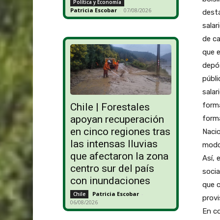
Política y Economía
Patricia Escobar
-
07/08/2026
desta
salar
de ca
que e
depós
públi
salar
forma
Chile | Forestales
apoyan recuperación
forma
en cinco regiones tras
Nacio
las intensas lluvias
modo
que afectaron la zona
Así, 
centro sur del país
socia
con inundaciones
que c
Patricia Escobar
-
Chile
provi
06/08/2026
En co