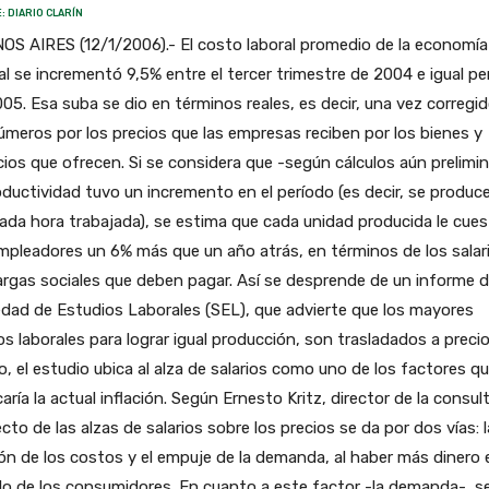
: DIARIO CLARÍN
S AIRES (12/1/2006).- El costo laboral promedio de la economía
l se incrementó 9,5% entre el tercer trimestre de 2004 e igual pe
05. Esa suba se dio en términos reales, es decir, una vez corregi
úmeros por los precios que las empresas reciben por los bienes y
cios que ofrecen. Si se considera que -según cálculos aún prelimi
oductividad tuvo un incremento en el período (es decir, se produ
ada hora trabajada), se estima que cada unidad producida le cues
mpleadores un 6% más que un año atrás, en términos de los salar
argas sociales que deben pagar. Así se desprende de un informe d
dad de Estudios Laborales (SEL), que advierte que los mayores
s laborales para lograr igual producción, son trasladados a preci
, el estudio ubica al alza de salarios como uno de los factores q
caría la actual inflación. Según Ernesto Kritz, director de la consul
ecto de las alzas de salarios sobre los precios se da por dos vías: l
ón de los costos y el empuje de la demanda, al haber más dinero 
llo de los consumidores. En cuanto a este factor -la demanda-, s