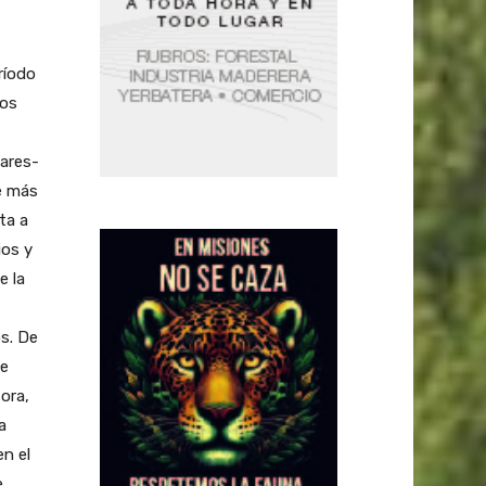
ríodo
dos
nares-
ce más
ta a
ios y
e la
os. De
ue
tora,
a
en el
e