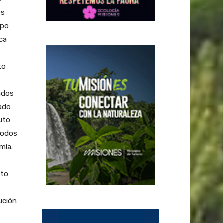
es
ipo
ica
to
vados
vado
tuto
 todos
mía.
nto
ución