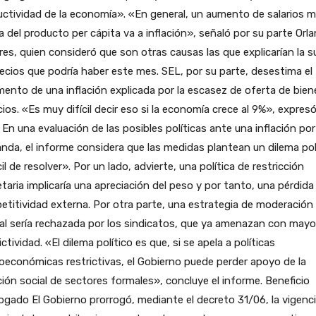
ctividad de la economía». «En general, un aumento de salarios 
za del producto per cápita va a inflación», señaló por su parte Orl
res, quien consideró que son otras causas las que explicarían la 
ecios que podría haber este mes. SEL, por su parte, desestima el
ento de una inflación explicada por la escasez de oferta de bien
cios. «Es muy difícil decir eso si la economía crece al 9%», expres
. En una evaluación de las posibles políticas ante una inflación por
da, el informe considera que las medidas plantean un dilema pol
cil de resolver». Por un lado, advierte, una política de restricción
aria implicaría una apreciación del peso y por tanto, una pérdida
titividad externa. Por otra parte, una estrategia de moderación
ial sería rechazada por los sindicatos, que ya amenazan con mayo
ictividad. «El dilema político es que, si se apela a políticas
económicas restrictivas, el Gobierno puede perder apoyo de la
ción social de sectores formales», concluye el informe. Beneficio
ogado El Gobierno prorrogó, mediante el decreto 31/06, la vigenc