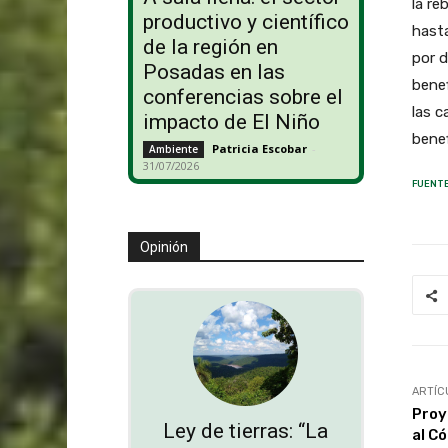
la re
productivo y científico
hasta
de la región en
por d
Posadas en las
benef
conferencias sobre el
las c
impacto de El Niño
benef
Patricia Escobar
-
Ambiente
31/07/2026
FUENTE
Opinión
ARTÍC
Proy
Ley de tierras: “La
al C