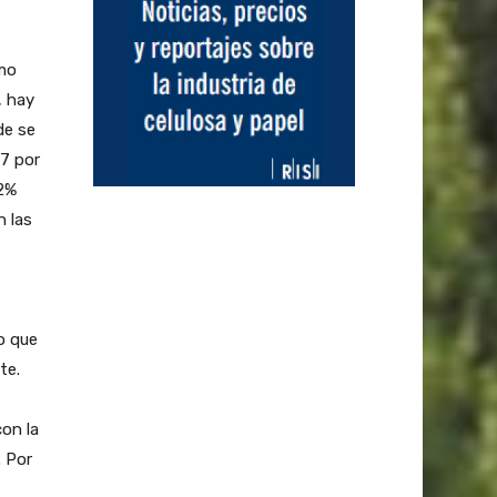
imo
, hay
de se
37 por
 2%
n las
lo que
te.
con la
. Por