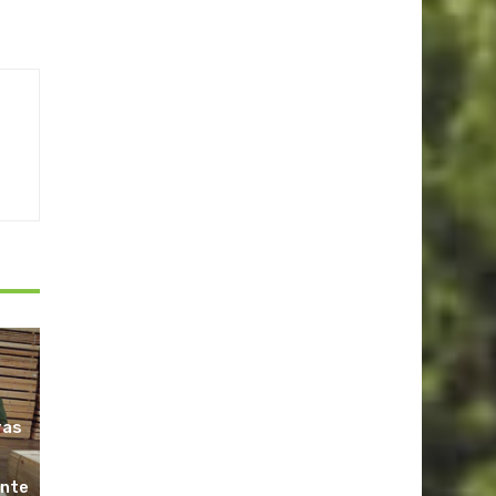
ras
ante