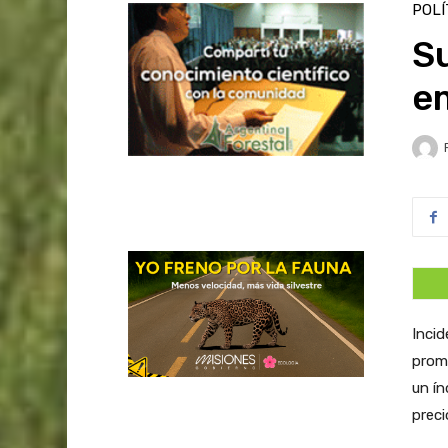
POLÍ
Su
e
Incid
prome
un ín
preci