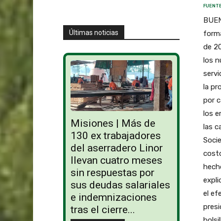
FUENTE
BUENO
Últimas noticias
forma
de 20
los n
servi
la pr
por c
los e
Misiones | Más de
las c
130 ex trabajadores
Socie
del aserradero Linor
costo
llevan cuatro meses
hecho
sin respuestas por
expli
sus deudas salariales
el ef
e indemnizaciones
presi
tras el cierre...
bolsi