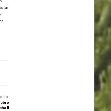
n
estar
l
 de
UIENTE
sobre
cha II