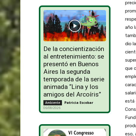
preci
prome
respe
año l
tambi
dio l
De la concientización
cient
al entretenimiento: se
super
presentó en Buenos
que c
Aires la segunda
emple
temporada de la serie
carac
animada “Lina y los
salar
amigos del Arcoíris”
está 
Patricia Escobar
-
Ambiente
06/08/2026
Cons
Funda
produ
eso, 