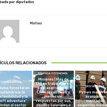
bado por diputados
Matias
ÍCULOS RELACIONADOS
POLÍTICA Y ECONOMÍA
Misiones | Más de
CONSERVACIÓN
130 ex trabajadores
DESTACADAS
ismo forestal en
del aserradero
Sudamérica: la
Linor llevan cuatro
Pymes madere
stenibilidad y la
meses sin
avanzan en
soft adventure’
respuestas por sus
mercados
lindan al sector
deudas salariales e
exigentes medi