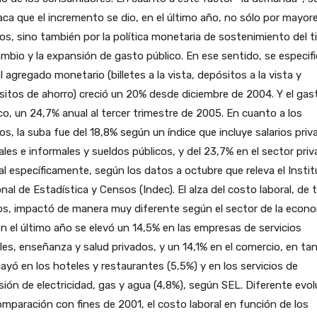
ca que el incremento se dio, en el último año, no sólo por mayor
ios, sino también por la política monetaria de sostenimiento del t
mbio y la expansión de gasto público. En ese sentido, se especif
l agregado monetario (billetes a la vista, depósitos a la vista y
itos de ahorro) creció un 20% desde diciembre de 2004. Y el gas
co, un 24,7% anual al tercer trimestre de 2005. En cuanto a los
ios, la suba fue del 18,8% según un índice que incluye salarios pri
les e informales y sueldos públicos, y del 23,7% en el sector pri
l específicamente, según los datos a octubre que releva el Insti
nal de Estadística y Censos (Indec). El alza del costo laboral, de
s, impactó de manera muy diferente según el sector de la econo
en el último año se elevó un 14,5% en las empresas de servicios
les, enseñanza y salud privados, y un 14,1% en el comercio, en ta
ayó en los hoteles y restaurantes (5,5%) y en los servicios de
sión de electricidad, gas y agua (4,8%), según SEL. Diferente evol
mparación con fines de 2001, el costo laboral en función de los