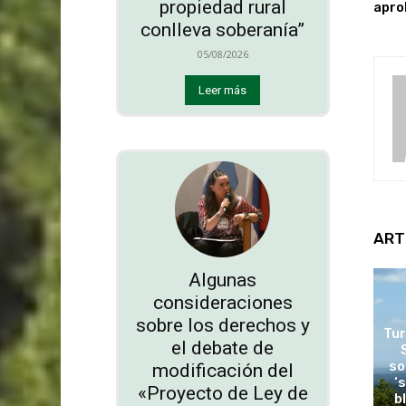
propiedad rural
apro
conlleva soberanía”
05/08/2026
Leer más
ART
Algunas
consideraciones
sobre los derechos y
Tur
el debate de
so
modificación del
‘
«Proyecto de Ley de
b