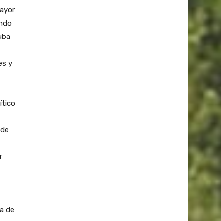
mayor
ando
suba
es y
ó
ítico
 de
r
ia de