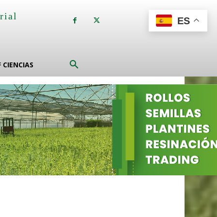
rial
ES
a
F CIENCIAS