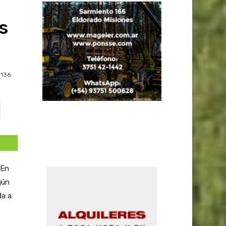
s
136
 En
gún
da a