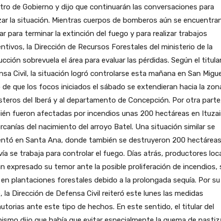
tro de Gobierno y dijo que continuarán las conversaciones para
zar la situación. Mientras cuerpos de bomberos aún se encuentra
gar para terminar la extinción del fuego y para realizar trabajos
ntivos, la Dirección de Recursos Forestales del ministerio de la
cción sobrevuela el área para evaluar las pérdidas. Según el titula
sa Civil, la situación logró controlarse esta mañana en San Migue
 de que los focos iniciados el sábado se extendieran hacia la zon
steros del Iberá y al departamento de Concepción. Por otra parte
ién fueron afectadas por incendios unas 200 hectáreas en Ituza
rcanías del nacimiento del arroyo Batel. Una situación similar se
entó en Santa Ana, donde también se destruyeron 200 hectáreas
ía se trabaja para controlar el fuego. Días atrás, productores loc
n expresado su temor ante la posible proliferación de incendios,
en plantaciones forestales debido a la prolongada sequía. Por su
, la Dirección de Defensa Civil reiteró este lunes las medidas
utorias ante este tipo de hechos. En este sentido, el titular del
ismo dijo que había que evitar especialmente la quema de pastiz