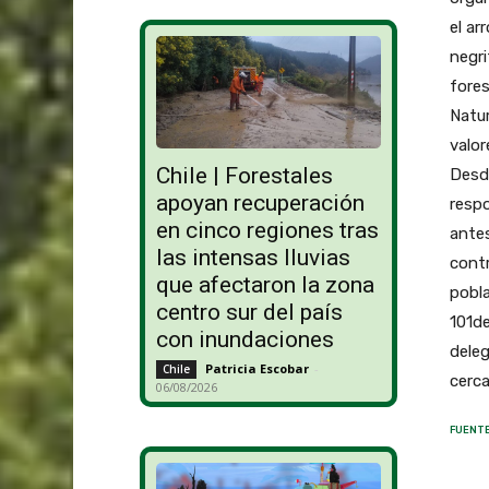
el ar
negri
fores
Natur
valor
Chile | Forestales
Desde
apoyan recuperación
respo
en cinco regiones tras
antes
las intensas lluvias
contr
que afectaron la zona
pobla
centro sur del país
101de
con inundaciones
deleg
Patricia Escobar
-
Chile
cerca
06/08/2026
FUENTE