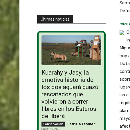
Santa
Defen
Últimas noticias
FUENTE
C
i
Migue
hoy a
Dotac
contr
Kuarahy y Jasy, la
emotiva historia de
sobre
los dos aguará guazú
lugar
rescatados que
las a
volvieron a correr
regió
libres en los Esteros
plant
del Iberá
mayor
Patricia Escobar
-
Conservación
afect
08/08/2026