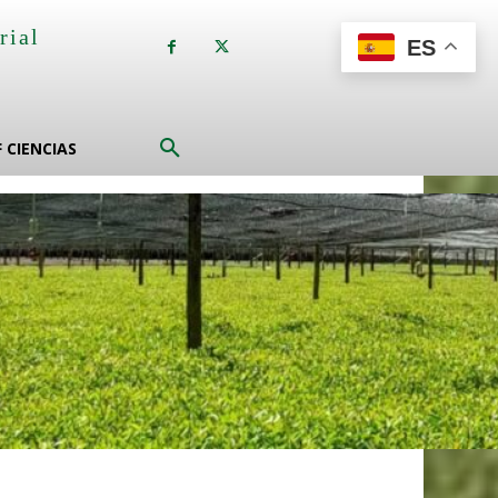
rial
ES
a
F CIENCIAS