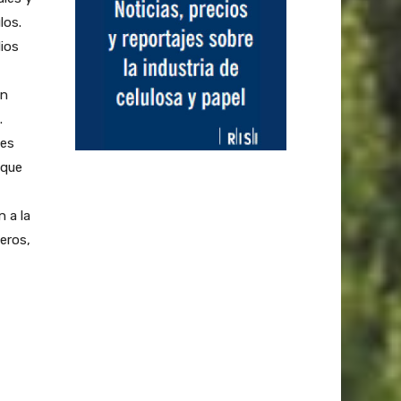
los.
dios
en
.
 es
 que
 a la
eros,