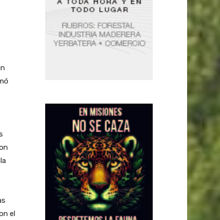
s
an
rmó
s
con
la
as
on el