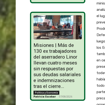
minis
anali
el lu
preve
Produ
Defen
luego
Misiones | Más de
los E
130 ex trabajadores
tamb
del aserradero Linor
en ce
llevan cuatro meses
pres
sin respuestas por
todav
sus deudas salariales
había
e indemnizaciones
todo 
tras el cierre...
parte
Política y Economía
Patricia Escobar
-
07/08/2026
preca
organ