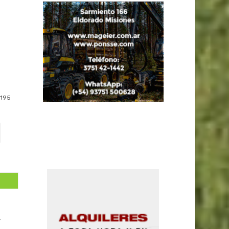
195
y