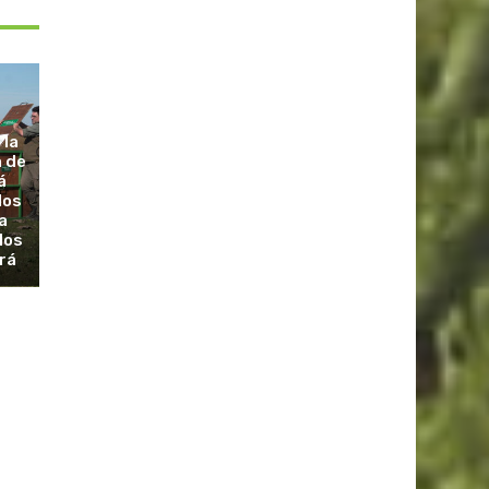
 la
a de
á
dos
a
los
rá