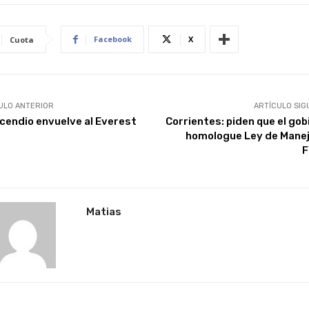
Facebook
X
Cuota
ULO ANTERIOR
ARTÍCULO SIG
ncendio envuelve al Everest
Corrientes: piden que el gob
homologue Ley de Manej
F
Matias