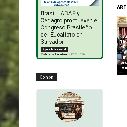
ART
Brasil | ABAF y
Cedagro promueven el
Congreso Brasileño
del Eucalipto en
S
Salvador
Tie
F
Agenda Forestal
a
Patricia Escobar
-
05/08/2026
In
pro
en
Opinión