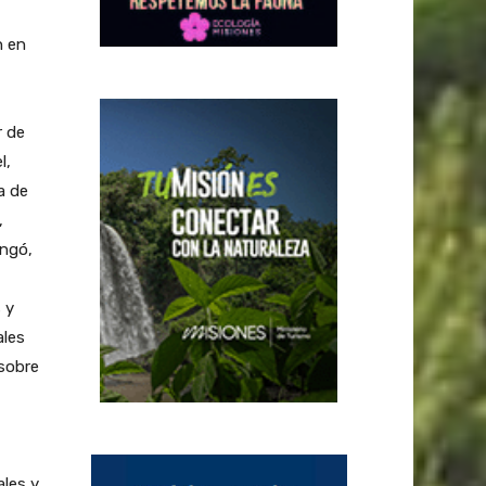
n en
r de
l,
a de
,
ingó,
 y
ales
 sobre
ales y