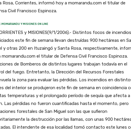
 Rosa, Corrientes, informó hoy a momarandu.com el titular de
sa Civil Francisco Espinoza.
:MOMARANDU Y MISIONES ON LINE
ORRIENTES y MISIONES(9/1/2006).- Distintos focos de incendio
niciados este fin de semana llevan destruídas 900 hectáreas en S
l y otras 200 en Ituzaingó y Santa Rosa, respectivamente, info
 momarandu.com el titular de Defensa Civil Francisco Espinoza.
iones de Bomberos de distintos lugares trabajan todavía en el
ol del fuego. Entretanto, la Dirección del Recursos Forestales
vuela la zona para evaluar las pérdidas. Los incendios en distinto
es del interior se produjeron este fin de semana en coincidencia 
ltas temperaturas y el prolongado período de sequía que afecta a 
n. Las pérdidas no fueron cuantificadas hasta el momento, pero
aciones forestales de San Miguel son las que sufieron
itariamente la destrucción por las llamas, con unas 900 hectáre
adas. El intendente de esa localidad tomó contacto este lunes c