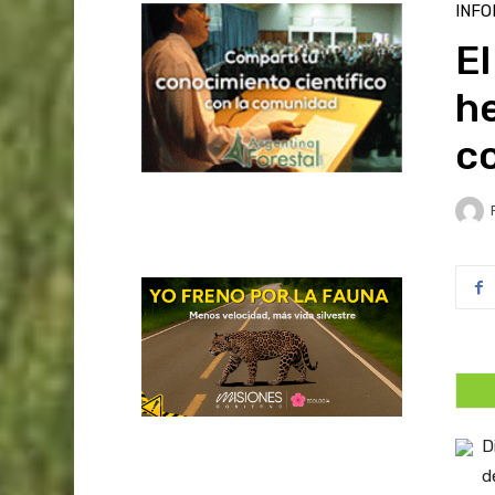
INFO
E
he
c
D
d