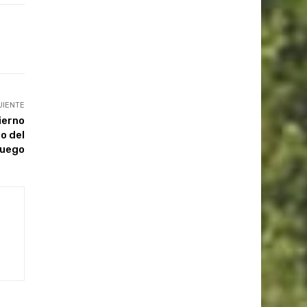
UIENTE
ierno
o del
uego