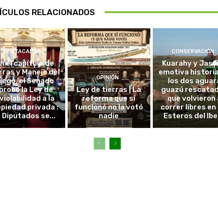
ÍCULOS RELACIONADOS
DESTACADAS
CONSERVACIÓN
in el capítulo de
Kuarahy y Jasy,
rras y Manejo del
emotiva histori
OPINIÓN
uego, el Senado
los dos aguar
probó la Ley de
Ley de tierras | La
guazú rescata
violabilidad a la
reforma que sí
que volvieron 
piedad privada :
funcionó no la votó
correr libres en 
 Diputados se...
nadie
Esteros del Ibe