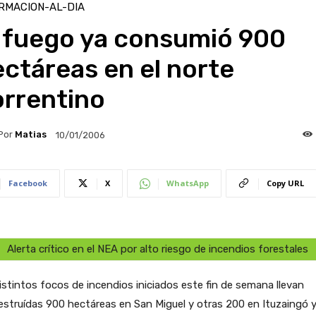
RMACION-AL-DIA
l fuego ya consumió 900
ctáreas en el norte
orrentino
Por
Matias
10/01/2006
Facebook
X
WhatsApp
Copy URL
Alerta crítico en el NEA por alto riesgo de incendios forestales
istintos focos de incendios iniciados este fin de semana llevan
estruídas 900 hectáreas en San Miguel y otras 200 en Ituzaingó 