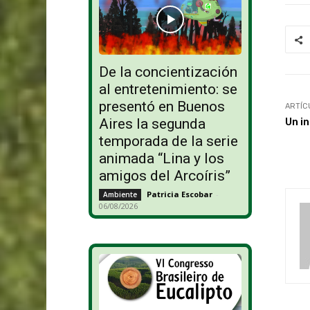
De la concientización
al entretenimiento: se
presentó en Buenos
ARTÍC
Un i
Aires la segunda
temporada de la serie
animada “Lina y los
amigos del Arcoíris”
Patricia Escobar
-
Ambiente
06/08/2026