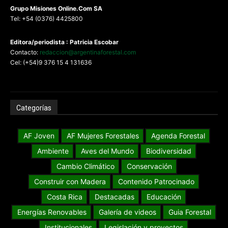
G
rupo Misiones
Online.Com
SA
Tel: +54 (0376) 4425800
Editora/periodista : Patricia Escobar
Contacto:
redaccion@argentinaforestal.com
Cel: (+54)9 376 15 4 131636
Categorías
AF Joven
AF Mujeres Forestales
Agenda Forestal
Ambiente
Aves del Mundo
Biodiversidad
Cambio Climático
Conservación
Construir con Madera
Contenido Patrocinado
Costa Rica
Destacadas
Educación
Energías Renovables
Galería de videos
Guia Forestal
Institucionales
Legislación y proyectos