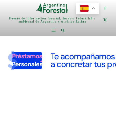
Fuente de información forestal, foresto-industrial y
ambiental de Argentina y América Latina