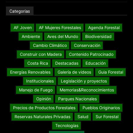
Categorías
AF Joven
AF Mujeres Forestales
Agenda Forestal
Ambiente
Aves del Mundo
Biodiversidad
Cambio Climático
Conservación
Construir con Madera
Contenido Patrocinado
Costa Rica
Destacadas
Educación
Energías Renovables
Galería de videos
Guia Forestal
Institucionales
Legislación y proyectos
Manejo de Fuego
Memorias&Reconocimientos
Opinión
Parques Nacionales
Precios de Productos Forestales
Pueblos Originarios
Reservas Naturales Privadas
Salud
Sur Forestal
Tecnologías