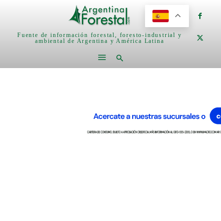
Fuente de información forestal, foresto-industrial y
ambiental de Argentina y América Latina