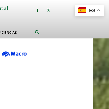
rial
ES
a
F CIENCIAS