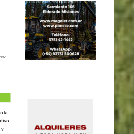
106
o la
utivo
 y