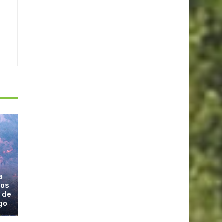
a
los
 de
go