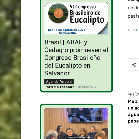
de do
pasta
FUENTE
Brasil | ABAF y
Cedagro promueven el
Congreso Brasileño
del Eucalipto en
Salvador
Agenda Forestal
Patricia Escobar
-
05/08/2026
ARTÍC
Medi
un a
agua
pape