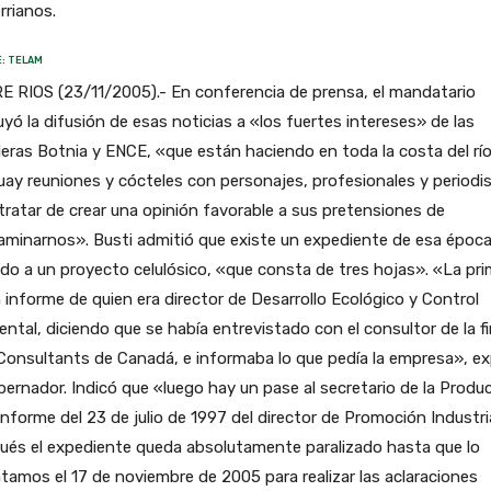
rrianos.
: TELAM
 RIOS (23/11/2005).- En conferencia de prensa, el mandatario
uyó la difusión de esas noticias a «los fuertes intereses» de las
eras Botnia y ENCE, «que están haciendo en toda la costa del rí
ay reuniones y cócteles con personajes, profesionales y periodi
tratar de crear una opinión favorable a sus pretensiones de
aminarnos». Busti admitió que existe un expediente de esa époc
ido a un proyecto celulósico, «que consta de tres hojas». «La pr
 informe de quien era director de Desarrollo Ecológico y Control
ntal, diciendo que se había entrevistado con el consultor de la f
onsultants de Canadá, e informaba lo que pedía la empresa», ex
bernador. Indicó que «luego hay un pase al secretario de la Produ
informe del 23 de julio de 1997 del director de Promoción Industria
ués el expediente queda absolutamente paralizado hasta que lo
tamos el 17 de noviembre de 2005 para realizar las aclaraciones