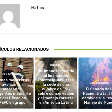
Matias
ÍCULOS RELACIONADOS
BRASIL
Del impacto medido
DESTACADAS
al financiado:
mes madereras
Puerto Iguazú será
DESTACADAS
avanzan en
la sede de una
mercados
cumbre de FSC
El Senado de l
gentes mediante
sobre conservación
Nación tratará 
la certificación
y el manejo forestal
cambios a la Ley
PEFC en grupo
en América Latina
Manejo del Fue