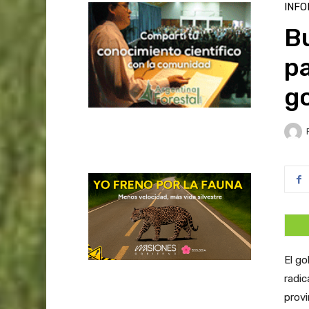
INFO
B
p
g
El go
radic
provi