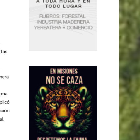
o
stas
a
imera
irma
plicó
cción
l.