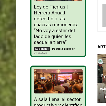
Ley de Tierras |
Herrera Ahuad
defendió a las
chacras misioneras:
“No voy a estar del
lado de quien les
saque la tierra”
ART
Patricia Escobar
-
Nacionales
04/08/2026
Py
exi
A sala llena: el sector
productivo y científico