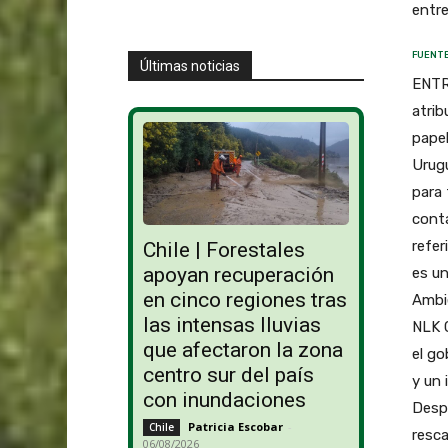
entre
FUENTE
Últimas noticias
ENTRE
atrib
papel
Urugu
para 
cont
refer
Chile | Forestales
apoyan recuperación
es un
en cinco regiones tras
Ambie
las intensas lluvias
NLK C
que afectaron la zona
el go
centro sur del país
y un 
con inundaciones
Desp
Patricia Escobar
-
Chile
resca
06/08/2026