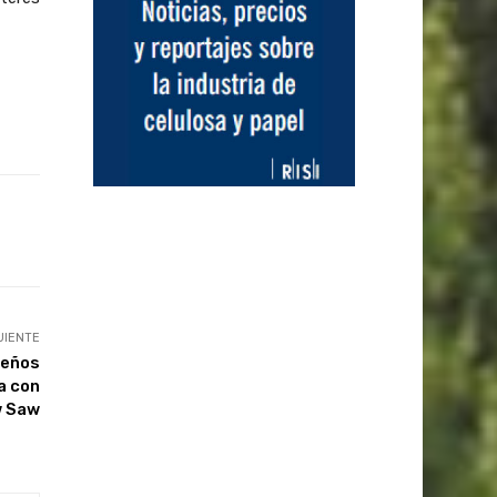
UIENTE
ueños
a con
w Saw