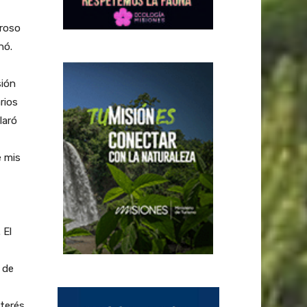
iroso
nó.
sión
rios
laró
e mis
 El
 de
nterés