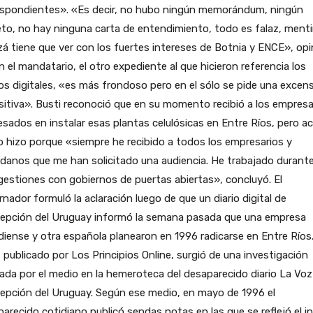
espondientes». «Es decir, no hubo ningún memorándum, ningún
to, no hay ninguna carta de entendimiento, todo es falaz, ment
zá tiene que ver con los fuertes intereses de Botnia y ENCE», opi
 el mandatario, el otro expediente al que hicieron referencia los
s digitales, «es más frondoso pero en el sólo se pide una excen
itiva». Busti reconoció que en su momento recibió a los empresa
esados en instalar esas plantas celulósicas en Entre Ríos, pero ac
o hizo porque «siempre he recibido a todos los empresarios y
danos que me han solicitado una audiencia. He trabajado durant
gestiones con gobiernos de puertas abiertas», concluyó. El
nador formuló la aclaración luego de que un diario digital de
epción del Uruguay informó la semana pasada que una empresa
iense y otra española planearon en 1996 radicarse en Entre Ríos.
 publicado por Los Principios Online, surgió de una investigación
zada por el medio en la hemeroteca del desaparecido diario La Voz
epción del Uruguay. Según ese medio, en mayo de 1996 el
arecido cotidiano publicó sendas notas en las que se reflejó el i