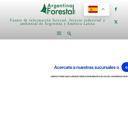
Fuente de información forestal, foresto-industrial y
ambiental de Argentina y América Latina