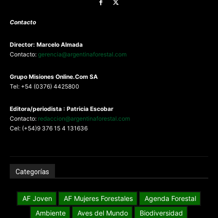
Contacto
Director: Marcelo Almada
Contacto:
gerencia@argentinaforestal.com
G
rupo Misiones
Online.Com
SA
Tel: +54 (0376) 4425800
Editora/periodista : Patricia Escobar
Contacto:
redaccion@argentinaforestal.com
Cel: (+54)9 376 15 4 131636
Categorías
AF Joven
AF Mujeres Forestales
Agenda Forestal
Ambiente
Aves del Mundo
Biodiversidad