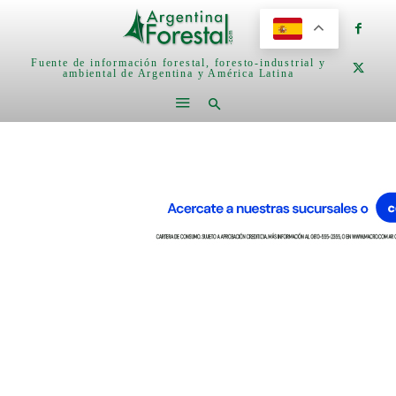
Fuente de información forestal, foresto-industrial y
ambiental de Argentina y América Latina