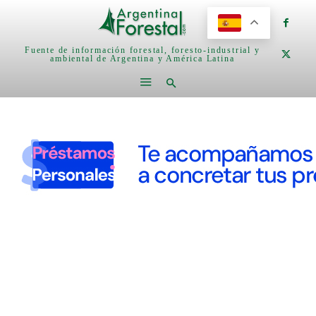
Fuente de información forestal, foresto-industrial y
ambiental de Argentina y América Latina