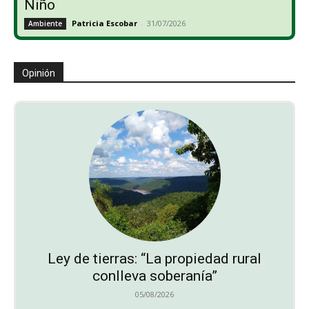
Niño
Patricia Escobar
-
31/07/2026
Ambiente
Opinión
Ley de tierras: “La propiedad rural
conlleva soberanía”
05/08/2026