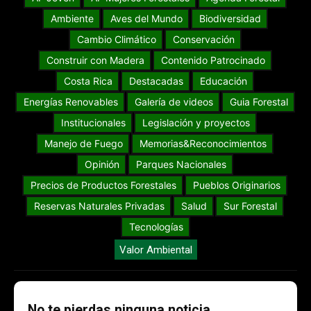
Ambiente
Aves del Mundo
Biodiversidad
Cambio Climático
Conservación
Construir con Madera
Contenido Patrocinado
Costa Rica
Destacadas
Educación
Energías Renovables
Galería de videos
Guia Forestal
Institucionales
Legislación y proyectos
Manejo de Fuego
Memorias&Reconocimientos
Opinión
Parques Nacionales
Precios de Productos Forestales
Pueblos Originarios
Reservas Naturales Privadas
Salud
Sur Forestal
Tecnologías
Valor Ambiental
No te pierdas ninguna noticia