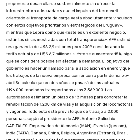
proponerse desarrollarse sustancialmente sin ofrecer la
infraestructura adecuada» y que el impulso del ferrocarril
orientado al transporte de carga «esta absolutamente vinculado
con estos objetivos prioritarios y estratégicos del Uruguay»,
mientras que Lepra opinó que «este es un excelente negocio,
están las cifras mostradas con total transparencia». AFE estimó
una ganancia de U$S 2,9 millones para 2009 considerando la
tarifa actual y de U$S 6,7 millones si ésta se aumentara 15%, algo
que se considera posible sin afectar la demanda. El objetivo del
gobierno es hacer un llamado para la asociación en enero y que
los trabajos de la nueva empresa comiencen a partir de marzo-
abril.Se calcula que en dos años se pasará de las actuales
1.196.000 toneladas transportadas a las 3.369.000. Las
autoridades estimaron un plazo de 18 meses para concretar la
rehabilitación de 1.200 km de vías y la adquisición de locomotoras
y vagones. Todo esto está previsto que dé trabajo a 2.000
personas, según el presidente de AFE, Antonio Galicchio.
CAPITALES. Empresarios de Alemania (MAN), Francia (Ipecom),
India (TATA), Canadá, China, Bélgica, Argentina (Estrans), Brasil,