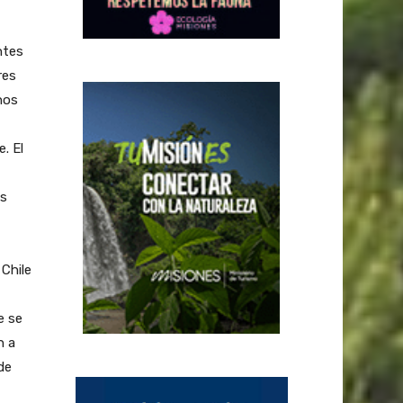
ntes
res
nos
. El
os
 Chile
e se
n a
de