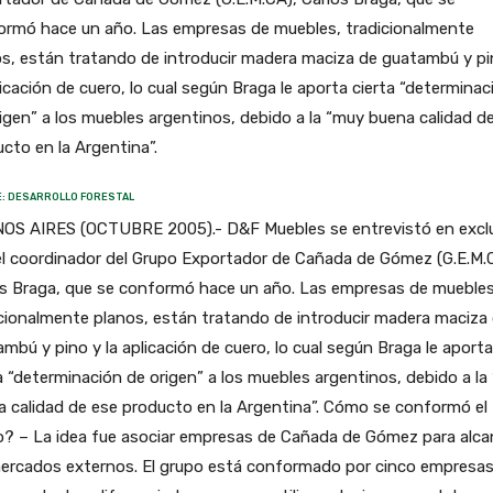
ormó hace un año. Las empresas de muebles, tradicionalmente
s, están tratando de introducir madera maciza de guatambú y pi
licación de cuero, lo cual según Braga le aporta cierta “determinac
igen” a los muebles argentinos, debido a la “muy buena calidad d
cto en la Argentina”.
: DESARROLLO FORESTAL
OS AIRES (OCTUBRE 2005).- D&F Muebles se entrevistó en excl
el coordinador del Grupo Exportador de Cañada de Gómez (G.E.M.
os Braga, que se conformó hace un año. Las empresas de muebles
cionalmente planos, están tratando de introducir madera maciza
mbú y pino y la aplicación de cuero, lo cual según Braga le aporta
a “determinación de origen” a los muebles argentinos, debido a la
 calidad de ese producto en la Argentina”. Cómo se conformó el
o? – La idea fue asociar empresas de Cañada de Gómez para alca
mercados externos. El grupo está conformado por cinco empresa