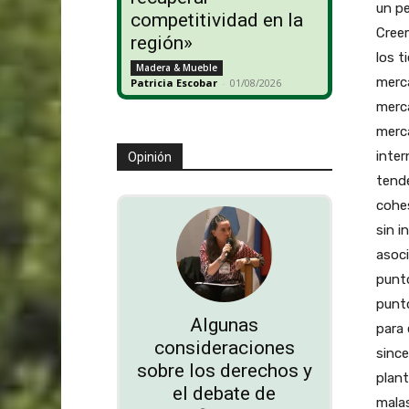
un pe
competitividad en la
Cree
región»
los t
Madera & Mueble
merca
Patricia Escobar
-
01/08/2026
merca
merca
inte
Opinión
tend
cohes
sin i
asoci
punto
punto
Algunas
para 
consideraciones
since
sobre los derechos y
plant
el debate de
malas