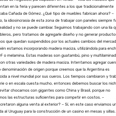
ntan en la feria y parecen diferentes a los que tradicionalmente
icaba Cañada de Gómez. ¿Qué tipo de muebles fabrican ahora? –
, la idiosincrasia de esta zona de trabajar con paneles siempre f
ealidad y no se puede cambiar. Seguimos trabajando con una lía q
bleros, pero tratamos de agregarle diseño y no generar producto
cos que quedan suspendidos por los actuales cambios del mercad
ién estamos incorporando madera maciza, utilizándola para enc
DF o melamina. Estas maderas son guatambú, pino y multilamina
son otras variedades de madera maciza. Intentamos agregar cuer
 denominación de origen porque creemos que la Argentina es
ida a nivel mundial por sus cueros. Los tiempos cambiaron y trab
erie o en escala cuesta mucho, entonces debemos buscar los nic
evitar chocarnos con gigantes como China y Brasil, porque no
os las estructuras suficientes para competir en costos. –
retaron alguna venta al exterior? – Sí, en este caso enviamos u
da al Uruguay para la construcción de un casino en mesas y sillas.