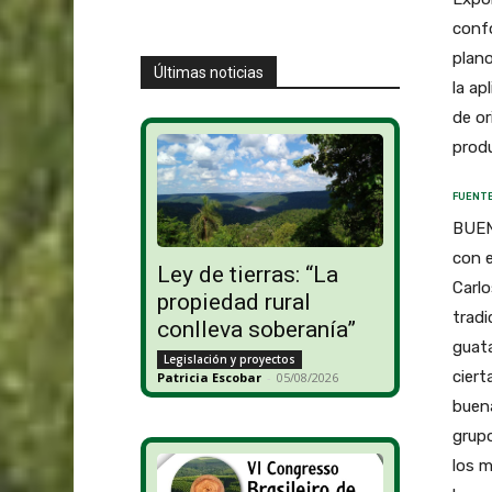
conf
plano
Últimas noticias
la ap
de or
produ
FUENTE
BUEN
con 
Ley de tierras: “La
Carl
propiedad rural
tradi
conlleva soberanía”
guata
Legislación y proyectos
ciert
Patricia Escobar
-
05/08/2026
buena
grup
los 