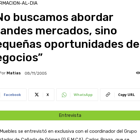
RMACION-AL-DIA
No buscamos abordar
randes mercados, sino
equeñas oportunidades de
egocios”
Por
Matias
08/11/2005
Facebook
X
WhatsApp
Copy URL
Entrevista
uebles se entrevistó en exclusiva con el coordinador del Grupo
rtador de Cañada de Gómez (G.E.M.CA), Carlos Braga, que se