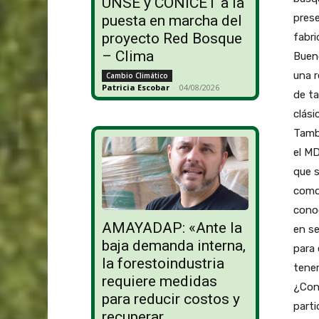
UNSE y CONICET a la
prese
puesta en marcha del
proyecto Red Bosque
fabr
– Clima
Bueno
una r
Cambio Climático
Patricia Escobar
-
04/08/2026
de ta
clási
Tamb
el M
que 
como
conoc
AMAYADAP: «Ante la
en s
baja demanda interna,
para 
la forestoindustria
tenem
requiere medidas
¿Conc
para reducir costos y
parti
recuperar