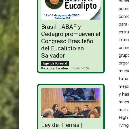
hacen
comer
como 
para
Brasil | ABAF y
estru
Cedagro promueven el
inte
Congreso Brasileño
prime
del Eucalipto en
Salvador
grupo
orga
Agenda Forestal
Patricia Escobar
-
05/08/2026
reuni
futu
mejor
y ha
muest
reali
High 
Ley de Tierras |
livin