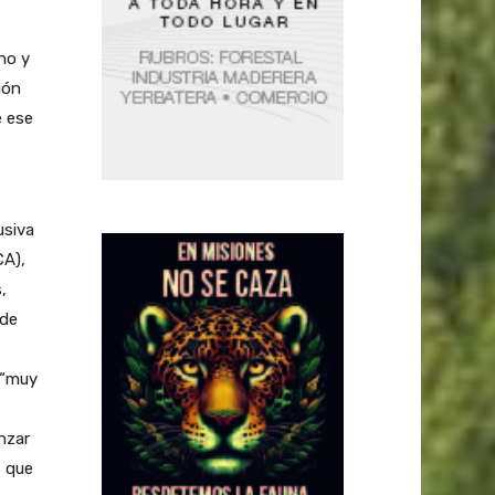
no y
ión
e ese
usiva
CA),
,
 de
 “muy
nzar
s que