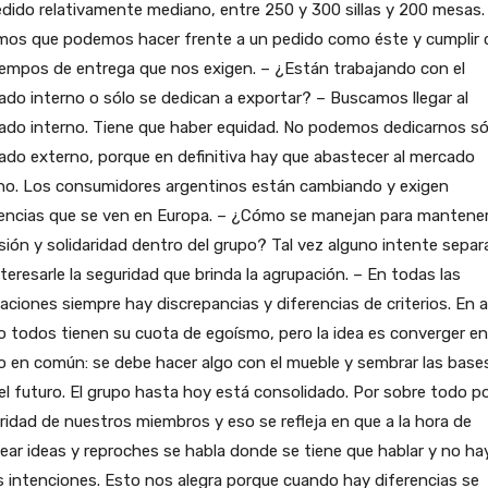
dido relativamente mediano, entre 250 y 300 sillas y 200 mesas.
mos que podemos hacer frente a un pedido como éste y cumplir 
iempos de entrega que nos exigen. – ¿Están trabajando con el
do interno o sólo se dedican a exportar? – Buscamos llegar al
do interno. Tiene que haber equidad. No podemos dedicarnos sól
do externo, porque en definitiva hay que abastecer al mercado
rno. Los consumidores argentinos están cambiando y exigen
encias que se ven en Europa. – ¿Cómo se manejan para mantene
ión y solidaridad dentro del grupo? Tal vez alguno intente separ
nteresarle la seguridad que brinda la agrupación. – En todas las
aciones siempre hay discrepancias y diferencias de criterios. En 
 todos tienen su cuota de egoísmo, pero la idea es converger en
 en común: se debe hacer algo con el mueble y sembrar las base
el futuro. El grupo hasta hoy está consolidado. Por sobre todo po
ridad de nuestros miembros y eso se refleja en que a la hora de
ear ideas y reproches se habla donde se tiene que hablar y no ha
 intenciones. Esto nos alegra porque cuando hay diferencias se