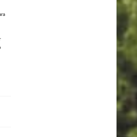
ara
r
o