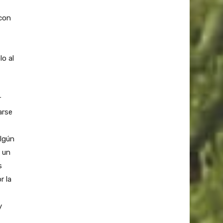
con
o al
r
arse
algún
 un
s
r la
y