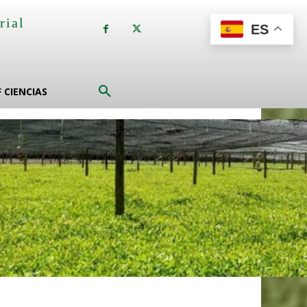
rial
ES
a
F CIENCIAS