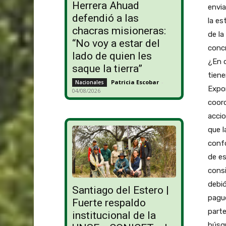
Herrera Ahuad
envia
defendió a las
la e
chacras misioneras:
de la
“No voy a estar del
concr
lado de quien les
¿En q
saque la tierra”
tien
Patricia Escobar
-
Nacionales
Expor
04/08/2026
coord
accio
que l
conf
de es
consi
debió
Santiago del Estero |
pague
Fuerte respaldo
parte
institucional de la
búsqu