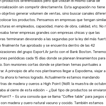
 productos diferenciados pero que utilizan el mismo canal de
cialización sin competir directamente. Esta agrupación no tiene
objetivo generar volumen de ventas, sino buscar canales difere
 colocar los productos. Pensamos en empresas que tengan simila
cturas en empleados, capacidad, mano de obra, calidad, etc. No 
resaba tener empresas grandes con empresas chicas y que las
ras terminaran devorando a las segundas por la ley del más fuerte
 finalmente fue aprobado y se encuentra dentro de las 42
nizaciones del grupo Export.Ar junto con el Bank Boston. Tenem
ones periódicas cada 15 días donde se planean lineamientos para
ro. Son reuniones cortas donde se plantean temas puntuales a
ar. A principio de año nos planteamos llegar a Expodema, viajar a
sta ahora lo hemos logrado. Actualmente estamos mandando
ras de madera y cueros a High Point (NdR: la muestra de octubr
zaba al cierre de esta edición – ¿Qué tipo de productos se enviaro
Point? – Es una consola que se llama “Coffee table” para juegos 
g con madera y cuero natural vacuno y cocido. También estamos