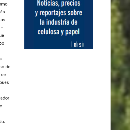
como
ués
bas
 –
ue
po
s
aso de
 se
spués
nador
e
do,