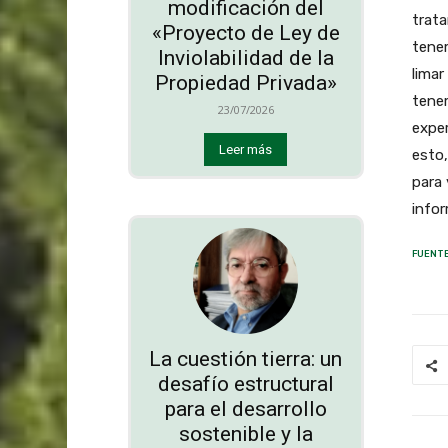
modificación del
trata
«Proyecto de Ley de
tenem
Inviolabilidad de la
limar
Propiedad Privada»
tenem
23/07/2026
exper
Leer más
esto
para 
infor
FUENTE
La cuestión tierra: un
desafío estructural
para el desarrollo
sostenible y la