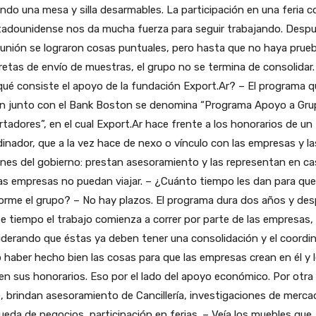
ndo una mesa y silla desarmables. La participación en una feria 
stadounidense nos da mucha fuerza para seguir trabajando. Desp
 unión se lograron cosas puntuales, pero hasta que no haya prue
etas de envío de muestras, el grupo no se termina de consolidar.
ué consiste el apoyo de la fundación Export.Ar? – El programa q
en junto con el Bank Boston se denomina “Programa Apoyo a Gru
tadores”, en el cual Export.Ar hace frente a los honorarios de un
inador, que a la vez hace de nexo o vínculo con las empresas y la
nes del gobierno: prestan asesoramiento y las representan en c
as empresas no puedan viajar. – ¿Cuánto tiempo les dan para que
orme el grupo? – No hay plazos. El programa dura dos años y de
e tiempo el trabajo comienza a correr por parte de las empresas,
derando que éstas ya deben tener una consolidación y el coordi
 haber hecho bien las cosas para que las empresas crean en él y l
n sus honorarios. Eso por el lado del apoyo económico. Por otra
, brindan asesoramiento de Cancillería, investigaciones de merca
eda de negocios, participación en ferias. – Veía los muebles que