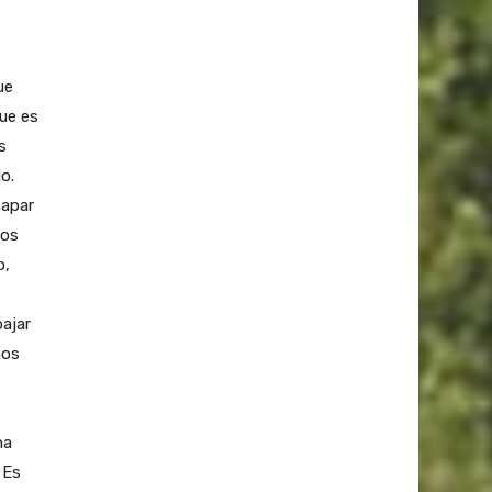
ue
ue es
s
o.
hapar
dos
o,
ajar
hos
na
 Es