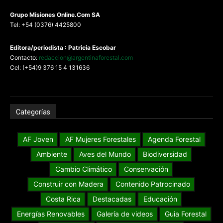
G
rupo Misiones
Online.Com
SA
Tel: +54 (0376) 4425800
Editora/periodista : Patricia Escobar
Contacto:
redaccion@argentinaforestal.com
Cel: (+54)9 376 15 4 131636
Categorías
AF Joven
AF Mujeres Forestales
Agenda Forestal
Ambiente
Aves del Mundo
Biodiversidad
Cambio Climático
Conservación
Construir con Madera
Contenido Patrocinado
Costa Rica
Destacadas
Educación
Energías Renovables
Galería de videos
Guia Forestal