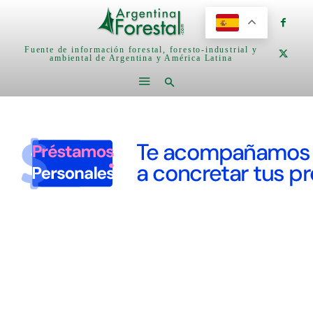
Fuente de información forestal, foresto-industrial y
ambiental de Argentina y América Latina