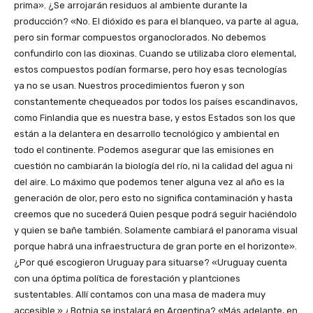
prima». ¿Se arrojarán residuos al ambiente durante la
producción? «No. El dióxido es para el blanqueo, va parte al agua,
pero sin formar compuestos organoclorados. No debemos
confundirlo con las dioxinas. Cuando se utilizaba cloro elemental,
estos compuestos podían formarse, pero hoy esas tecnologías
ya no se usan. Nuestros procedimientos fueron y son
constantemente chequeados por todos los países escandinavos,
como Finlandia que es nuestra base, y estos Estados son los que
están a la delantera en desarrollo tecnológico y ambiental en
todo el continente. Podemos asegurar que las emisiones en
cuestión no cambiarán la biología del río, ni la calidad del agua ni
del aire. Lo máximo que podemos tener alguna vez al año es la
generación de olor, pero esto no significa contaminación y hasta
creemos que no sucederá Quien pesque podrá seguir haciéndolo
y quien se bañe también. Solamente cambiará el panorama visual
porque habrá una infraestructura de gran porte en el horizonte».
¿Por qué escogieron Uruguay para situarse? «Uruguay cuenta
con una óptima política de forestación y plantciones
sustentables. Allí contamos con una masa de madera muy
accesible.» ¿Botnia se instalará en Argentina? «Más adelante, en