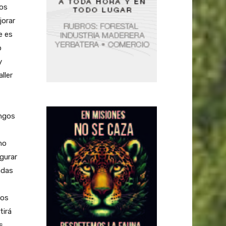
cos
jorar
e es
o
y
ller
ongos
mo
gurar
adas
gos
tirá
s