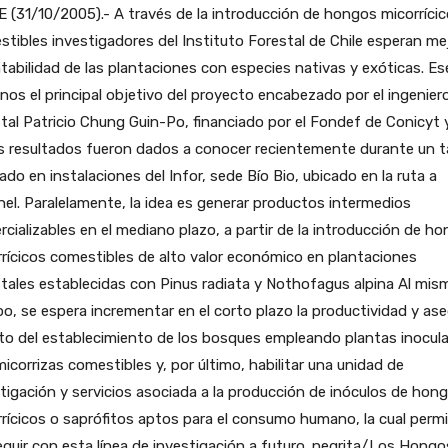
 (31/10/2005).- A través de la introducción de hongos micorríci
tibles investigadores del Instituto Forestal de Chile esperan me
ntabilidad de las plantaciones con especies nativas y exóticas. Es
nos el principal objetivo del proyecto encabezado por el ingenier
tal Patricio Chung Guin-Po, financiado por el Fondef de Conicyt 
 resultados fueron dados a conocer recientemente durante un ta
zado en instalaciones del Infor, sede Bío Bio, ubicado en la ruta a
el. Paralelamente, la idea es generar productos intermedios
cializables en el mediano plazo, a partir de la introducción de h
rícicos comestibles de alto valor económico en plantaciones
tales establecidas con Pinus radiata y Nothofagus alpina Al mis
o, se espera incrementar en el corto plazo la productividad y ase
ito del establecimiento de los bosques empleando plantas inocul
icorrizas comestibles y, por último, habilitar una unidad de
tigación y servicios asociada a la producción de inóculos de hon
rícicos o saprófitos aptos para el consumo humano, la cual permi
guir con esta línea de investigación a futuro. negrita/Los Hongo