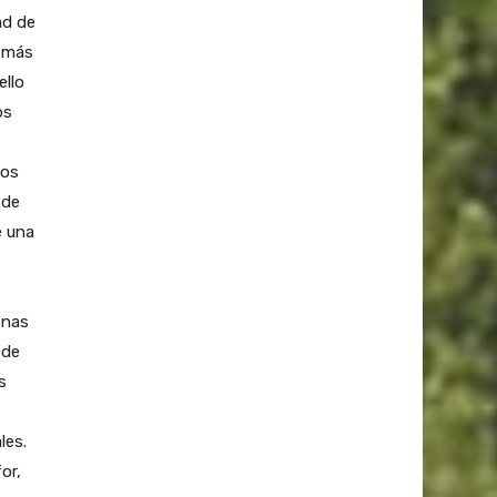
ad de
, más
ello
os
tos
 de
e una
enas
 de
s
les.
or,