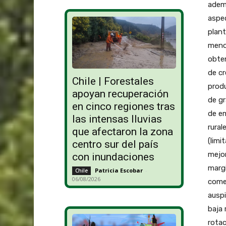
ademá
aspec
plant
menos
obte
de cr
Chile | Forestales
produ
apoyan recuperación
de gr
en cinco regiones tras
de em
las intensas lluvias
rural
que afectaron la zona
(limi
centro sur del país
mejor
con inundaciones
margi
Patricia Escobar
-
Chile
06/08/2026
comes
auspi
baja 
rotac