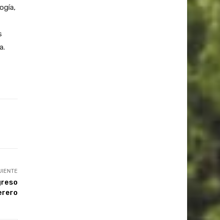
ogía,
s
a.
UIENTE
greso
erero