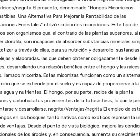
rícicos/negrita El proyecto, denominado “Hongos Micorrícicos
tibles: Una Alternativa Para Mejorar la Rentabilidad de las
aciones Forestales” utilizó simbiontes micorrícicos. Este tipo de
s son organismos que, al contrario de las plantas superiores, al
r clorofila, son incapaces de absorber substancias minerales sim
tetizar a través de ellas, para su nutrición y desarrollo, sustancia
lejas y elaboradas, las que deben obtener obligadamente desde 
es, desarrollando una relación benéfica entre el hongo y las raíces
, llamado micorriza. Estas micorrizas funcionan como un sistem
ción que se extiende por el suelo y es capaz de proporcionar a la
a agua y nutrientes. El hongo, por su parte, recibe de la planta
res y carbohidratos provenientes de la fotosíntesis, lo que le pe
ntarse y desarrollarse. negrita/Ventajas/negrita El empleo de est
ongos en los bosques tanto nativos como exóticos representa u
 de ventajas. Desde el punto de vista biológico, mejora las condi
cionales de los árboles y, en consecuencia, aumenta su crecimient