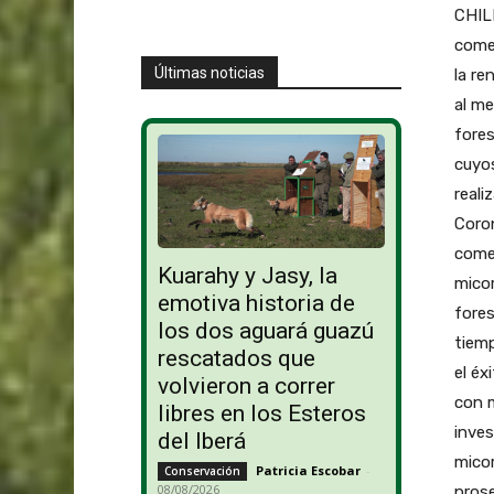
CHILE
comes
Últimas noticias
la re
al me
fores
cuyos
reali
Coron
comer
Kuarahy y Jasy, la
micor
emotiva historia de
fores
los dos aguará guazú
tiemp
rescatados que
el éx
volvieron a correr
con m
libres en los Esteros
inves
del Iberá
micor
Patricia Escobar
-
Conservación
08/08/2026
prose