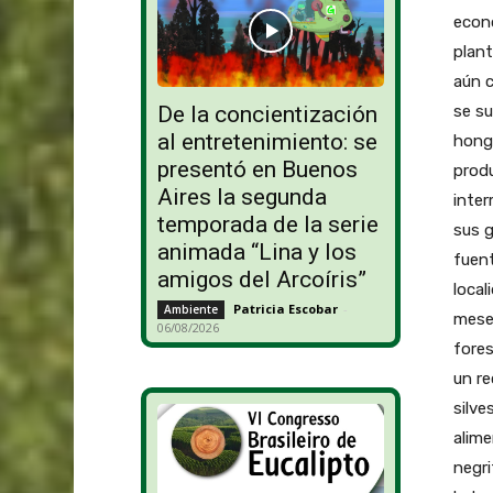
econó
plan
aún c
se su
De la concientización
al entretenimiento: se
hongo
presentó en Buenos
produ
Aires la segunda
inter
temporada de la serie
sus g
animada “Lina y los
fuent
amigos del Arcoíris”
local
Patricia Escobar
-
Ambiente
meses
06/08/2026
fores
un r
silve
alime
negri