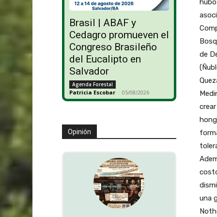
hubo 
asoci
Brasil | ABAF y
Comp
Cedagro promueven el
Bosqu
Congreso Brasileño
de De
del Eucalipto en
(Ñubl
Salvador
Queza
Agenda Forestal
Patricia Escobar
-
05/08/2026
Medin
crear
hongo
Opinión
forma
toler
Ademá
costo
dismi
una g
Notho