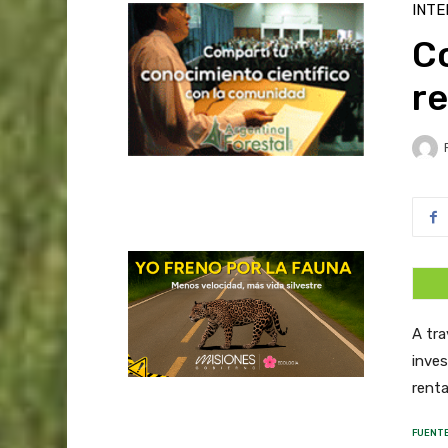
INTE
C
re
A tra
inves
renta
FUENTE