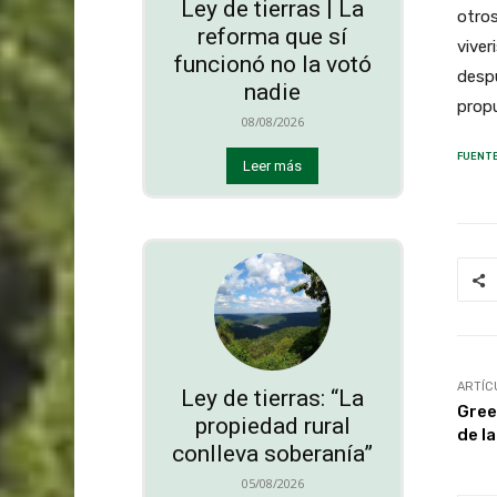
Ley de tierras | La
otros
reforma que sí
viver
funcionó no la votó
desp
nadie
propu
08/08/2026
FUENTE
Leer más
ARTÍC
Ley de tierras: “La
Gree
propiedad rural
de l
conlleva soberanía”
05/08/2026