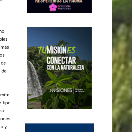
 no
ples
s más
los
 de
a de
rmite
e tipo
na
ciones
o y,