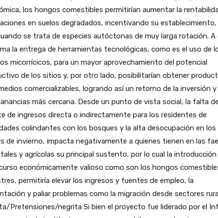
mica, los hongos comestibles permitirían aumentar la rentabilid
taciones en suelos degradados, incentivando su establecimiento
uando se trata de especies autóctonas de muy larga rotación. A 
ma la entrega de herramientas tecnológicas, como es el uso de l
s micorrícicos, para un mayor aprovechamiento del potencial
ctivo de los sitios y, por otro lado, posibilitarían obtener produc
medios comercializables, logrando así un retorno de la inversión y
anancias más cercana. Desde un punto de vista social, la falta d
e de ingresos directa o indirectamente para los residentes de
idades colindantes con los bosques y la alta desocupación en los
 de invierno, impacta negativamente a quienes tienen en las fa
tales y agrícolas su principal sustento, por lo cual la introducción
ecurso económicamente valioso como son los hongos comestible
stres, permitiría elevar los ingresos y fuentes de empleo, la
ntación y paliar problemas como la migración desde sectores rura
ta/Pretensiones/negrita Si bien el proyecto fue liderado por el Inf