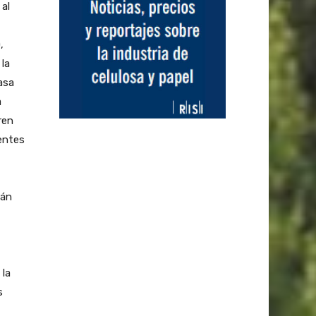
al
,
 la
asa
a
ren
entes
rán
 la
s