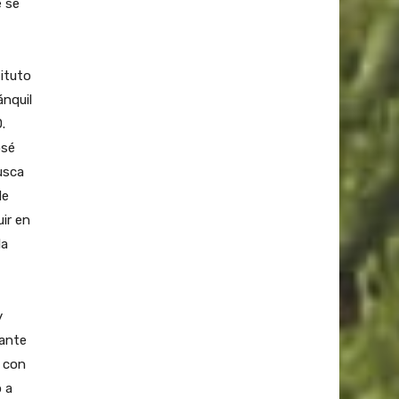
e se
ituto
ánquil
.
osé
usca
de
ir en
la
y
rante
s con
o a