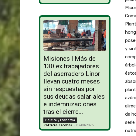
Micor
Comes
Plant
hongo
posee
y sin
comp
Misiones | Más de
árbol
130 ex trabajadores
del aserradero Linor
éstos
llevan cuatro meses
absor
sin respuestas por
plant
sus deudas salariales
azúca
e indemnizaciones
alime
tras el cierre...
de h
Política y Economía
serie
Patricia Escobar
-
07/08/2026
nutri