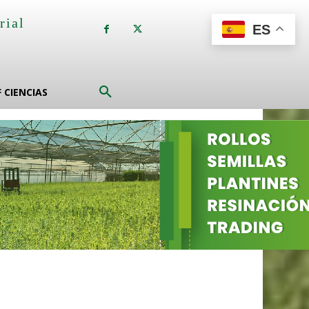
rial
ES
a
F CIENCIAS