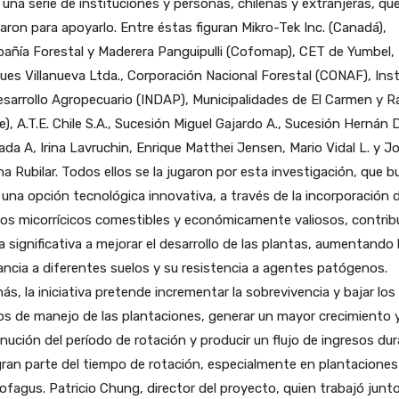
una serie de instituciones y personas, chilenas y extranjeras, qu
aron para apoyarlo. Entre éstas figuran Mikro-Tek Inc. (Canadá),
añía Forestal y Maderera Panguipulli (Cofomap), CET de Yumbel,
es Villanueva Ltda., Corporación Nacional Forestal (CONAF), Inst
sarrollo Agropecuario (INDAP), Municipalidades de El Carmen y R
e), A.T.E. Chile S.A., Sucesión Miguel Gajardo A., Sucesión Hernán D
da A, Irina Lavruchin, Enrique Matthei Jensen, Mario Vidal L. y J
a Rubilar. Todos ellos se la jugaron por esta investigación, que b
 una opción tecnológica innovativa, a través de la incorporación 
s micorrícicos comestibles y económicamente valiosos, contribu
 significativa a mejorar el desarrollo de las plantas, aumentando 
ancia a diferentes suelos y su resistencia a agentes patógenos.
s, la iniciativa pretende incrementar la sobrevivencia y bajar los
s de manejo de las plantaciones, generar un mayor crecimiento 
nución del período de rotación y producir un flujo de ingresos du
ran parte del tiempo de rotación, especialmente en plantacione
fagus. Patricio Chung, director del proyecto, quien trabajó junt