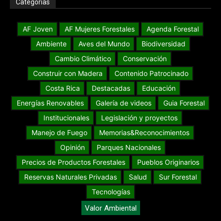
Categorías
AF Joven
AF Mujeres Forestales
Agenda Forestal
Ambiente
Aves del Mundo
Biodiversidad
Cambio Climático
Conservación
Construir con Madera
Contenido Patrocinado
Costa Rica
Destacadas
Educación
Energías Renovables
Galería de videos
Guia Forestal
Institucionales
Legislación y proyectos
Manejo de Fuego
Memorias&Reconocimientos
Opinión
Parques Nacionales
Precios de Productos Forestales
Pueblos Originarios
Reservas Naturales Privadas
Salud
Sur Forestal
Tecnologías
Valor Ambiental