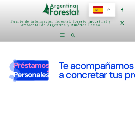
Fuente de información forestal, foresto-industrial y
ambiental de Argentina y América Latina