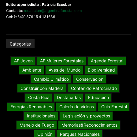
Editora/periodista : Patricia Escobar
Contacto:
redaccion@argentinaforestal.com
Cel: (+54)9 376 15 4 131636
Categorías
AF Joven
AF Mujeres Forestales
Agenda Forestal
Ambiente
Aves del Mundo
Biodiversidad
Cambio Climático
Conservación
Construir con Madera
Contenido Patrocinado
Costa Rica
Destacadas
Educación
Energías Renovables
Galería de videos
Guia Forestal
Institucionales
Legislación y proyectos
Manejo de Fuego
Memorias&Reconocimientos
Opinión
Parques Nacionales