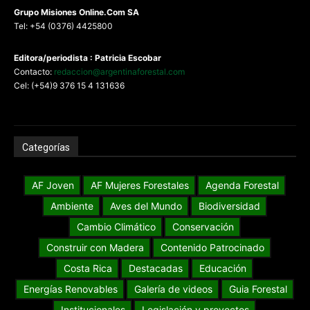
G
rupo Misiones
Online.Com
SA
Tel: +54 (0376) 4425800
Editora/periodista : Patricia Escobar
Contacto:
redaccion@argentinaforestal.com
Cel: (+54)9 376 15 4 131636
Categorías
AF Joven
AF Mujeres Forestales
Agenda Forestal
Ambiente
Aves del Mundo
Biodiversidad
Cambio Climático
Conservación
Construir con Madera
Contenido Patrocinado
Costa Rica
Destacadas
Educación
Energías Renovables
Galería de videos
Guia Forestal
Institucionales
Legislación y proyectos