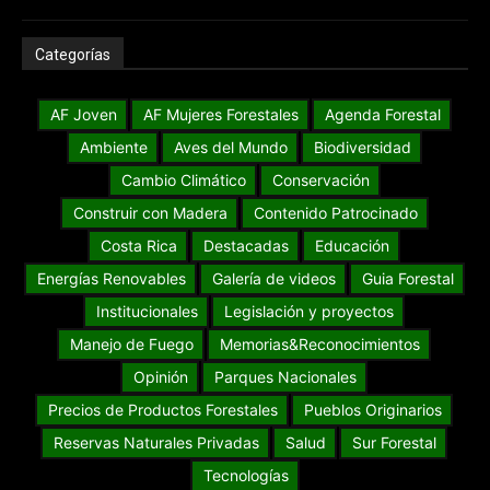
Categorías
AF Joven
AF Mujeres Forestales
Agenda Forestal
Ambiente
Aves del Mundo
Biodiversidad
Cambio Climático
Conservación
Construir con Madera
Contenido Patrocinado
Costa Rica
Destacadas
Educación
Energías Renovables
Galería de videos
Guia Forestal
Institucionales
Legislación y proyectos
Manejo de Fuego
Memorias&Reconocimientos
Opinión
Parques Nacionales
Precios de Productos Forestales
Pueblos Originarios
Reservas Naturales Privadas
Salud
Sur Forestal
Tecnologías