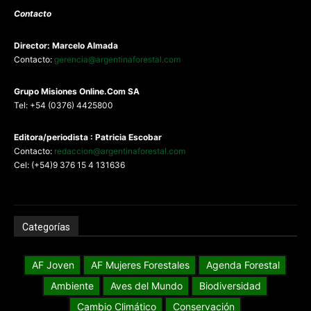
Contacto
Director: Marcelo Almada
Contacto:
gerencia@argentinaforestal.com
G
rupo Misiones
Online.Com
SA
Tel: +54 (0376) 4425800
Editora/periodista : Patricia Escobar
Contacto:
redaccion@argentinaforestal.com
Cel: (+54)9 376 15 4 131636
Categorías
AF Joven
AF Mujeres Forestales
Agenda Forestal
Ambiente
Aves del Mundo
Biodiversidad
Cambio Climático
Conservación