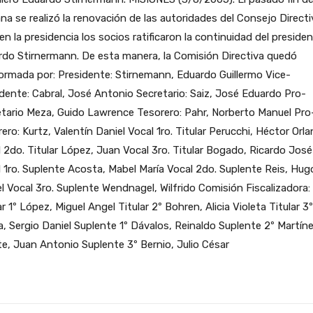
a se realizó la renovación de las autoridades del Consejo Directi
en la presidencia los socios ratificaron la continuidad del preside
do Stirnermann. De esta manera, la Comisión Directiva quedó
rmada por: Presidente: Stirnemann, Eduardo Guillermo Vice-
dente: Cabral, José Antonio Secretario: Saiz, José Eduardo Pro-
tario Meza, Guido Lawrence Tesorero: Pahr, Norberto Manuel Pro
ero: Kurtz, Valentín Daniel Vocal 1ro. Titular Perucchi, Héctor Orl
 2do. Titular López, Juan Vocal 3ro. Titular Bogado, Ricardo José
 1ro. Suplente Acosta, Mabel María Vocal 2do. Suplente Reis, Hug
l Vocal 3ro. Suplente Wendnagel, Wilfrido Comisión Fiscalizadora:
ar 1º López, Miguel Angel Titular 2º Bohren, Alicia Violeta Titular 3º
a, Sergio Daniel Suplente 1º Dávalos, Reinaldo Suplente 2º Martín
e, Juan Antonio Suplente 3º Bernio, Julio César