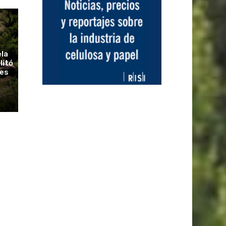
ela
litó
ues
r