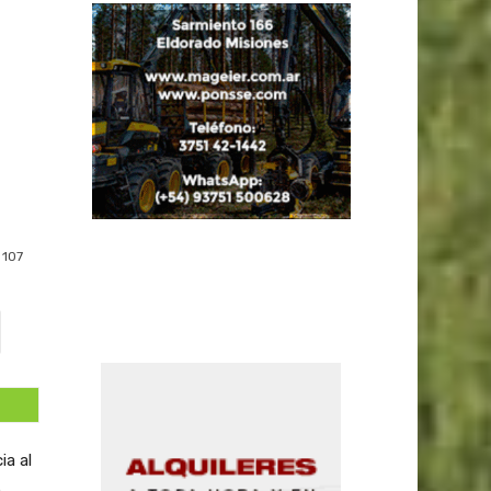
107
ia al
e