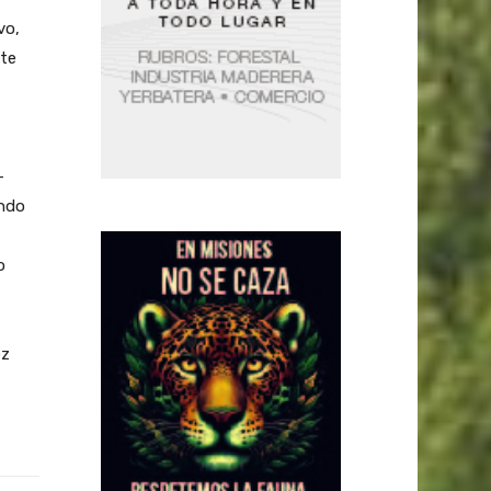
vo,
nte
-
ando
o
ez