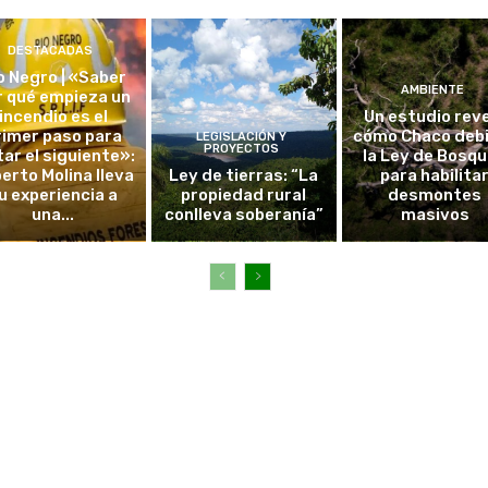
DESTACADAS
o Negro | «Saber
AMBIENTE
r qué empieza un
incendio es el
Un estudio rev
rimer paso para
cómo Chaco debi
LEGISLACIÓN Y
PROYECTOS
tar el siguiente»:
la Ley de Bosq
erto Molina lleva
Ley de tierras: “La
para habilita
u experiencia a
propiedad rural
desmontes
una...
conlleva soberanía”
masivos