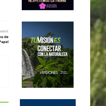
UIENTE
no de
Papel