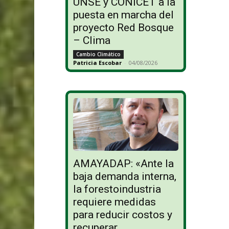
UNSE y CONICET a la
puesta en marcha del
proyecto Red Bosque
– Clima
Cambio Climático
Patricia Escobar
-
04/08/2026
AMAYADAP: «Ante la
baja demanda interna,
la forestoindustria
requiere medidas
para reducir costos y
recuperar