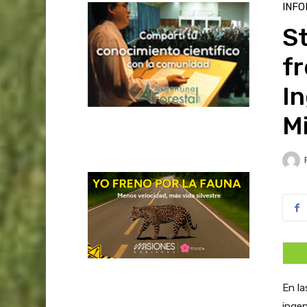
INFO
St
fr
In
M
En la
inge