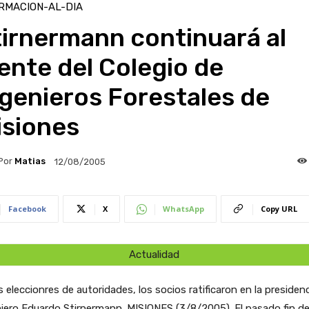
RMACION-AL-DIA
irnermann continuará al
ente del Colegio de
genieros Forestales de
isiones
Por
Matias
12/08/2005
Facebook
X
WhatsApp
Copy URL
Actualidad
s eleccionres de autoridades, los socios ratificaron en la presidenc
niero Eduardo Stirnermann.
MISIONES (3/8/2005). El pasado fin d