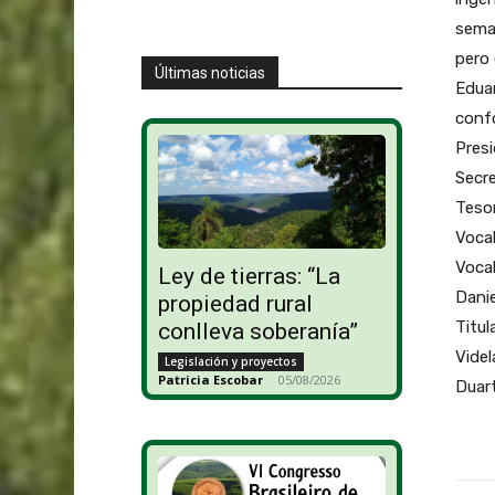
seman
pero 
Últimas noticias
Eduar
confo
Presi
Secre
Tesor
Vocal
Vocal
Ley de tierras: “La
Danie
propiedad rural
Titul
conlleva soberanía”
Videl
Legislación y proyectos
Patricia Escobar
-
05/08/2026
Duart