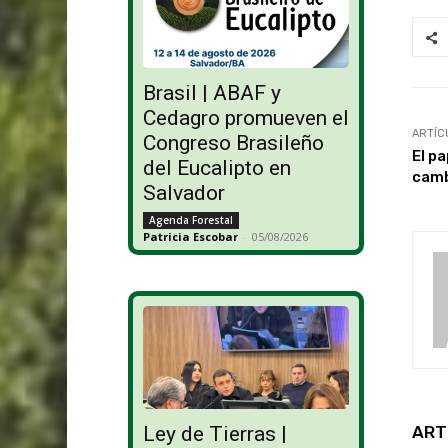
Brasil | ABAF y
Cedagro promueven el
ARTÍC
Congreso Brasileño
El pa
del Eucalipto en
camb
Salvador
Agenda Forestal
Patricia Escobar
-
05/08/2026
ART
Ley de Tierras |