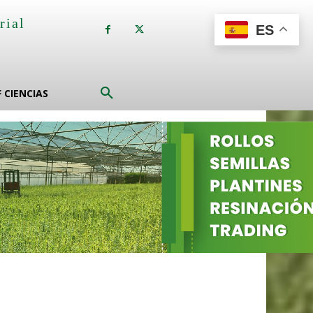
rial
ES
a
F CIENCIAS