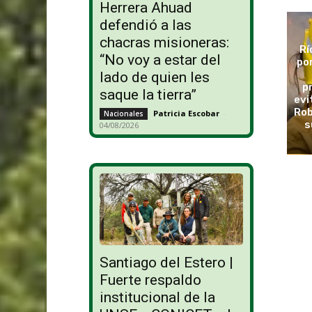
Herrera Ahuad
defendió a las
chacras misioneras:
Rí
“No voy a estar del
po
lado de quien les
p
saque la tierra”
evi
Rob
Patricia Escobar
-
Nacionales
s
04/08/2026
Santiago del Estero |
Fuerte respaldo
institucional de la