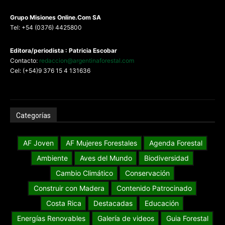
G
rupo Misiones
Online.Com
SA
Tel: +54 (0376) 4425800
Editora/periodista : Patricia Escobar
Contacto:
redaccion@argentinaforestal.com
Cel: (+54)9 376 15 4 131636
Categorías
AF Joven
AF Mujeres Forestales
Agenda Forestal
Ambiente
Aves del Mundo
Biodiversidad
Cambio Climático
Conservación
Construir con Madera
Contenido Patrocinado
Costa Rica
Destacadas
Educación
Energías Renovables
Galería de videos
Guia Forestal