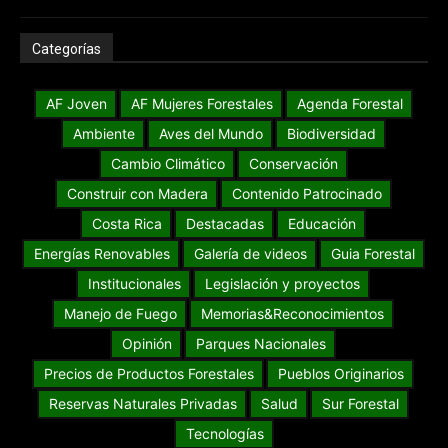
Categorías
AF Joven
AF Mujeres Forestales
Agenda Forestal
Ambiente
Aves del Mundo
Biodiversidad
Cambio Climático
Conservación
Construir con Madera
Contenido Patrocinado
Costa Rica
Destacadas
Educación
Energías Renovables
Galería de videos
Guia Forestal
Institucionales
Legislación y proyectos
Manejo de Fuego
Memorias&Reconocimientos
Opinión
Parques Nacionales
Precios de Productos Forestales
Pueblos Originarios
Reservas Naturales Privadas
Salud
Sur Forestal
Tecnologías