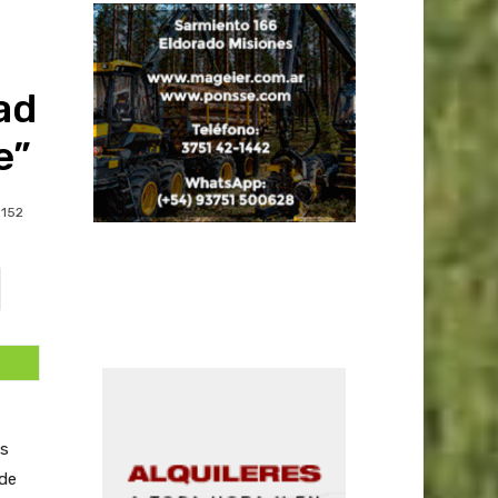
dad
e”
152
es
 de