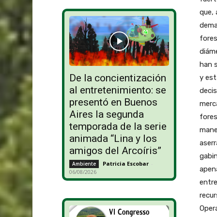
que, 
deman
fores
diám
han s
De la concientización
y est
al entretenimiento: se
decis
presentó en Buenos
merca
Aires la segunda
fores
temporada de la serie
maner
animada “Lina y los
aserr
amigos del Arcoíris”
gabin
Patricia Escobar
-
Ambiente
apena
06/08/2026
entr
recur
Opera