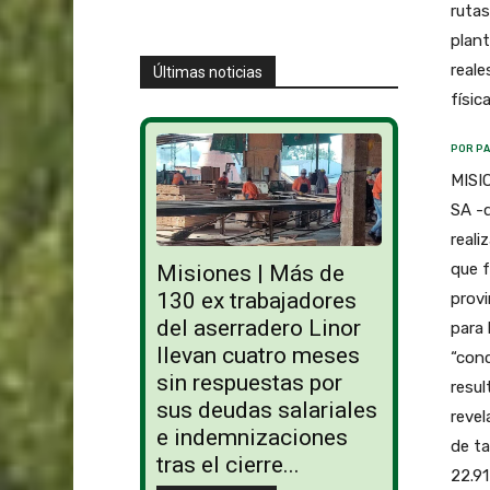
rutas
plant
reale
Últimas noticias
físic
POR PA
MISIO
SA -q
reali
que f
Misiones | Más de
130 ex trabajadores
provi
del aserradero Linor
para 
llevan cuatro meses
“conc
sin respuestas por
resul
sus deudas salariales
revel
e indemnizaciones
de ta
tras el cierre...
22.91