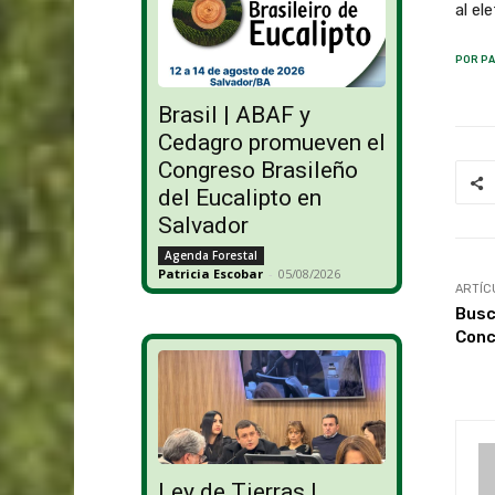
al el
POR PA
Brasil | ABAF y
Cedagro promueven el
Congreso Brasileño
del Eucalipto en
Salvador
Agenda Forestal
Patricia Escobar
-
05/08/2026
ARTÍC
Busc
Conc
Ley de Tierras |