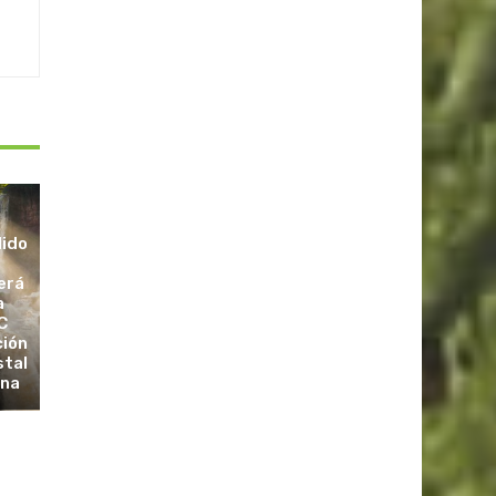
dido
erá
a
C
ción
stal
ina