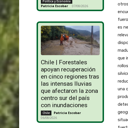
Política y Economía
otros
Patricia Escobar
-
07/08/2026
encue
fuero
es ne
relev
dispo
madu
que i
Chile | Forestales
rollo
apoyan recuperación
silvi
en cinco regiones tras
reduc
las intensas lluvias
una c
que afectaron la zona
produ
centro sur del país
detec
con inundaciones
geogr
Patricia Escobar
-
Chile
06/08/2026
situa
fuert