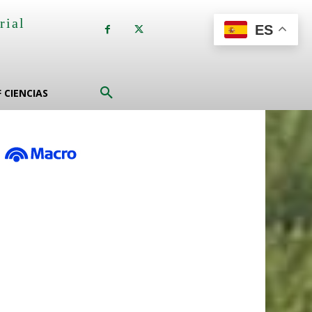
rial
ES
a
F CIENCIAS