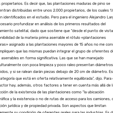
 propietarios. Es decir que, las plantaciones maduras de pino se
ntran distribuidas entre unos 2.000 propietarios, de los cuales 1
n identificados en el estudio. Pero para el ingeniero Alejandro Lar
cesario profundizar en análisis de los primeros resultados del
amiento satelital, dado que sostiene que “desde el punto de vista
nibilidad de la materia prima aserrable el rótulo «plantaciones
ras» asignado a las plantaciones mayores de 15 años no me con
mpliquen que las mismas puedan integrar el grupo de oferentes d
s aserrables en forma significativa. Las que se han manejado
culturalmente con poca limpieza y poco raleo presentan diámetro
idos, y si se ralean darán piezas debajo de 20 cm de diámetro. E
ategoría que está en oferta relativamente equilibrada”, dijo. Para 
ctor hay, además, otros factores a tener en cuenta más allá de l
ción de la existencia de las plantaciones como “la ubicación
áfica y la existencia o no de rutas de acceso para los camiones, o
ción jurídica y de propiedad privada. Son aspectos que limitan
emente su condición de oferentes reales para las industrias. Es d