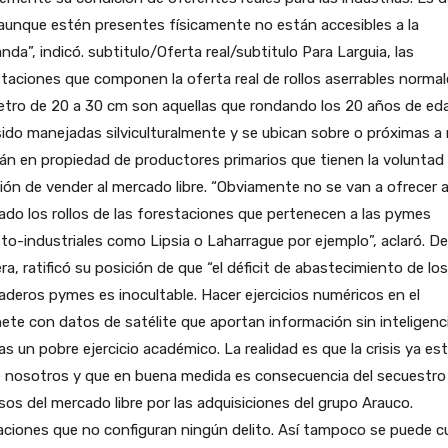
aunque estén presentes físicamente no están accesibles a la
da”, indicó. subtitulo/Oferta real/subtitulo Para Larguia, las
taciones que componen la oferta real de rollos aserrables normal
etro de 20 a 30 cm son aquellas que rondando los 20 años de ed
ido manejadas silviculturalmente y se ubican sobre o próximas a 
án en propiedad de productores primarios que tienen la voluntad
ión de vender al mercado libre. “Obviamente no se van a ofrecer a
do los rollos de las forestaciones que pertenecen a las pymes
to-industriales como Lipsia o Laharrague por ejemplo”, aclaró. D
a, ratificó su posición de que “el déficit de abastecimiento de los
aderos pymes es inocultable. Hacer ejercicios numéricos en el
ete con datos de satélite que aportan información sin inteligenc
s un pobre ejercicio académico. La realidad es que la crisis ya es
e nosotros y que en buena medida es consecuencia del secuestro
sos del mercado libre por las adquisiciones del grupo Arauco.
ciones que no configuran ningún delito. Así tampoco se puede c