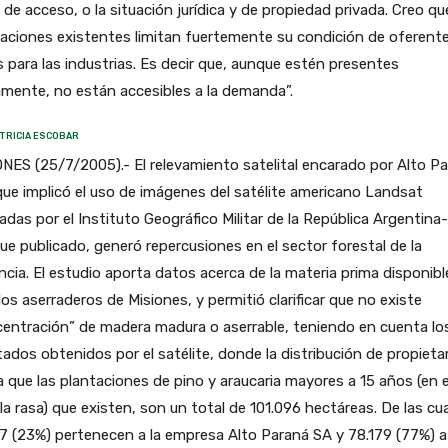
 de acceso, o la situación jurídica y de propiedad privada. Creo qu
aciones existentes limitan fuertemente su condición de oferent
s para las industrias. Es decir que, aunque estén presentes
amente, no están accesibles a la demanda”.
TRICIA ESCOBAR
NES (25/7/2005).- El relevamiento satelital encarado por Alto P
ue implicó el uso de imágenes del satélite americano Landsat
zadas por el Instituto Geográfico Militar de la República Argentina-
ue publicado, generó repercusiones en el sector forestal de la
ncia. El estudio aporta datos acerca de la materia prima disponibl
los aserraderos de Misiones, y permitió clarificar que no existe
entración” de madera madura o aserrable, teniendo en cuenta lo
tados obtenidos por el satélite, donde la distribución de propieta
a que las plantaciones de pino y araucaria mayores a 15 años (en
la rasa) que existen, son un total de 101.096 hectáreas. De las cu
7 (23%) pertenecen a la empresa Alto Paraná SA y 78.179 (77%) a