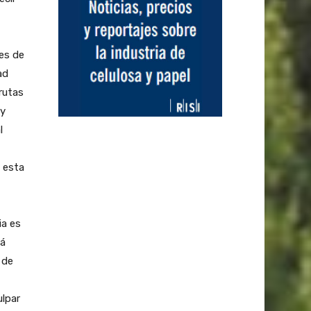
es de
ad
rutas
 y
l
e esta
ia es
tá
 de
ulpar