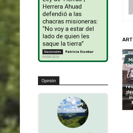
Herrera Ahuad
defendió a las
chacras misioneras:
“No voy a estar del
lado de quien les
ART
saque la tierra”
Patricia Escobar
-
Nacionales
PO
04/08/2026
M
130
Li
Opinión
re
deu
i