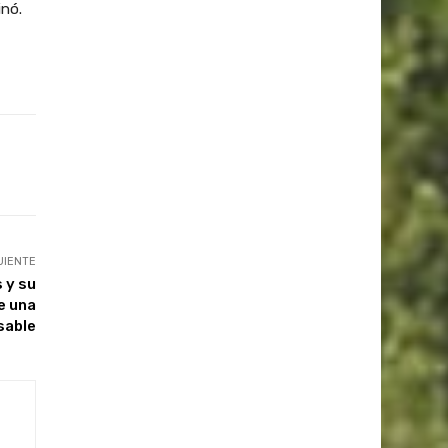
inó.
UIENTE
 y su
e una
sable