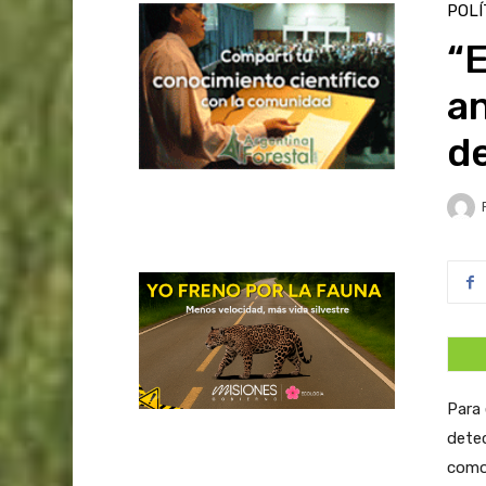
POLÍ
“E
an
de
Para 
dete
como 