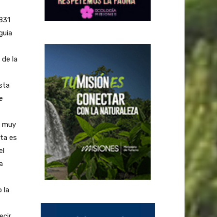
.831
guia
 de la
sta
e
s muy
sta es
el
a
 la
ecir