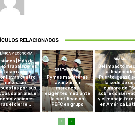
ÍCULOS RELACIONADOS
LÍTICA Y ECONOMÍA
BRASIL
isiones | Más de
 ex trabajadores
Del impacto me
DESTACADAS
del aserradero
al financiado:
nor llevan cuatro
Pymes madereras
Puerto Iguazú s
meses sin
avanzan en
la sede de un
spuestas por sus
mercados
cumbre de FS
das salariales e
exigentes mediante
sobre conserva
ndemnizaciones
la certificación
y el manejo fore
tras el cierre...
PEFC en grupo
en América Lat