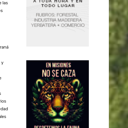
e las
es
araná
 y
e
s
rios
 edad
ales