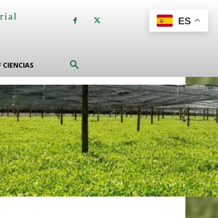
rial
ES
a
F CIENCIAS