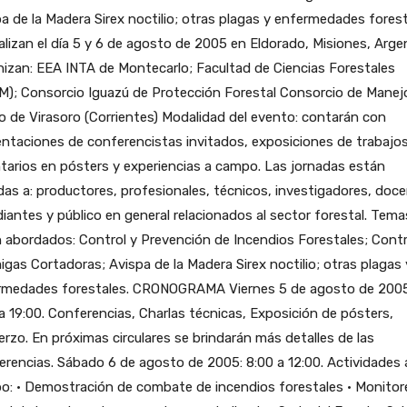
a de la Madera Sirex noctilio; otras plagas y enfermedades forest
alizan el día 5 y 6 de agosto de 2005 en Eldorado, Misiones, Arge
izan: EEA INTA de Montecarlo; Facultad de Ciencias Forestales
); Consorcio Iguazú de Protección Forestal Consorcio de Manejo
 de Virasoro (Corrientes) Modalidad del evento: contarán con
ntaciones de conferencistas invitados, exposiciones de trabajo
tarios en pósters y experiencias a campo. Las jornadas están
idas a: productores, profesionales, técnicos, investigadores, doc
iantes y público en general relacionados al sector forestal. Tem
 abordados: Control y Prevención de Incendios Forestales; Contr
gas Cortadoras; Avispa de la Madera Sirex noctilio; otras plagas 
rmedades forestales. CRONOGRAMA Viernes 5 de agosto de 2005
a 19:00. Conferencias, Charlas técnicas, Exposición de pósters,
rzo. En próximas circulares se brindarán más detalles de las
rencias. Sábado 6 de agosto de 2005: 8:00 a 12:00. Actividades 
o: · Demostración de combate de incendios forestales · Monitor