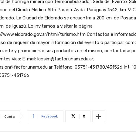
ol de hormiga minera con termonebulizador. Sede del Evento: Sa
orio del Círculo Médico Alto Paraná. Avda. Paraguay 1542, km. 9. 
dorado. La Ciudad de Eldorado se encuentra a 200 km. de Posada
m. de Iguazú. Lo invitamos a visitar la página
://www.eldorado.gov.ar/html/turismo.htm Contactos e informaci
so de requerir de mayor información del evento o participar com
ciante y promocionar sus productos en el mismo, contactarse po
entes vías: E-mail: lcosim@facfor.unam.edu.ar;
nsion@facfor.unam.edu.ar Teléfono: 03751-431780/431526 Int. 10
 03751-431766
Facebook
X
Cuota