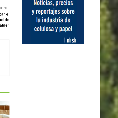
UIENTE
ar el
dad de
able”