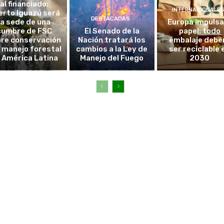
al financiado:
INTERNACIONALE
erto Iguazú será
DESTACADAS
la sede de una
Europa impulsa
cumbre de FSC
El Senado de la
papel: todo
re conservación
Nación tratará los
embalaje debe
l manejo forestal
cambios a la Ley de
ser reciclable 
 América Latina
Manejo del Fuego
2030