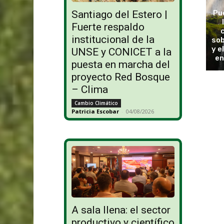
Pu
Santiago del Estero |
Fuerte respaldo
institucional de la
sob
y e
UNSE y CONICET a la
en
puesta en marcha del
proyecto Red Bosque
– Clima
Cambio Climático
Patricia Escobar
-
04/08/2026
A sala llena: el sector
productivo y científico