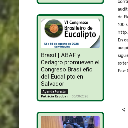
contr
audit
de El
100 k
http
En ca
auspi
Brasil | ABAF y
sigui
Cedagro promueven el
exte
Congreso Brasileño
Fax:
del Eucalipto en
Salvador
Agenda Forestal
Patricia Escobar
-
05/08/2026