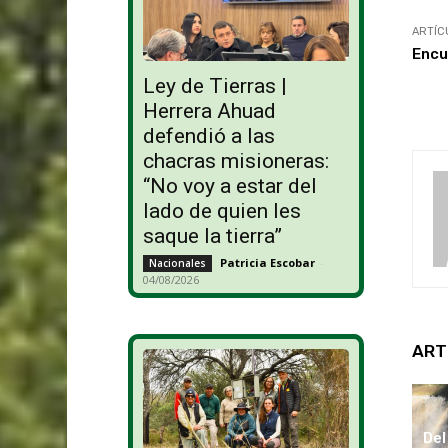
ARTÍC
Encu
Ley de Tierras |
Herrera Ahuad
defendió a las
chacras misioneras:
“No voy a estar del
lado de quien les
saque la tierra”
Patricia Escobar
-
Nacionales
04/08/2026
ART
Del