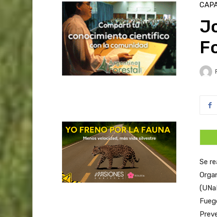
CAPA
J
Fo
Se re
Organ
(UNaM
Fuego
Preve