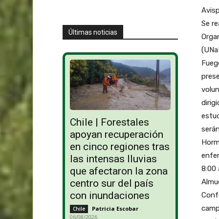
Avisp
Se re
Últimas noticias
Organ
(UNaM
Fuego
prese
volun
dirig
estud
Chile | Forestales
serán
apoyan recuperación
Hormi
en cinco regiones tras
enfe
las intensas lluvias
8:00 
que afectaron la zona
Almue
centro sur del país
con inundaciones
Confe
camp
Patricia Escobar
-
Chile
06/08/2026