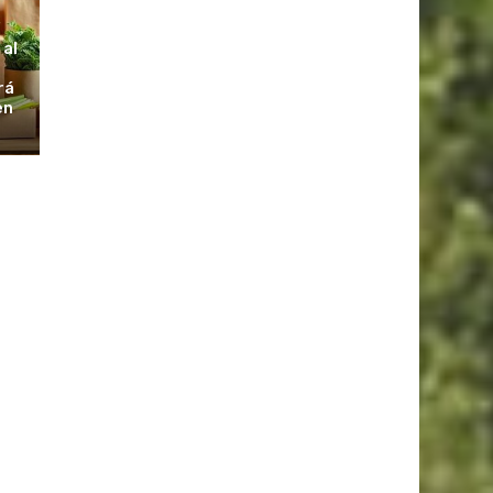
S
 al
rá
en