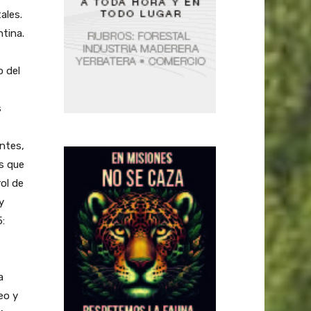
ales.
ntina.
 del
s
entes,
as que
ol de
y
:
a
eo y