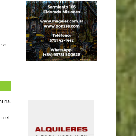
172
ntina.
 del