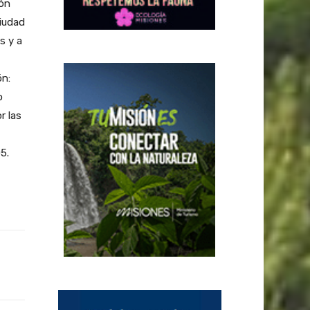
lón
Ciudad
s y a
ón:
o
r las
5.