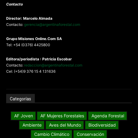
Contacto
Director: Marcelo Almada
Contacto:
gerencia@argentinaforestal.com
G
rupo Misiones
Online.Com
SA
Tel: +54 (0376) 4425800
Editora/periodista : Patricia Escobar
Contacto:
redaccion@argentinaforestal.com
Cel: (+54)9 376 15 4 131636
Categorías
AF Joven
AF Mujeres Forestales
Agenda Forestal
Ambiente
Aves del Mundo
Biodiversidad
Cambio Climático
Conservación