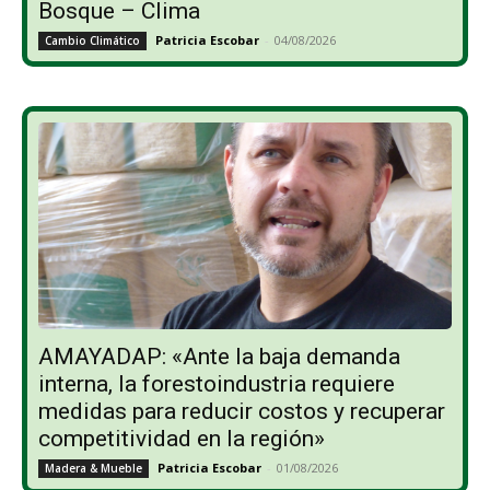
Bosque – Clima
Patricia Escobar
-
04/08/2026
Cambio Climático
AMAYADAP: «Ante la baja demanda
interna, la forestoindustria requiere
medidas para reducir costos y recuperar
competitividad en la región»
Patricia Escobar
-
01/08/2026
Madera & Mueble