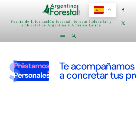
Fuente de información forestal, foresto-industrial y
ambiental de Argentina y América Latina