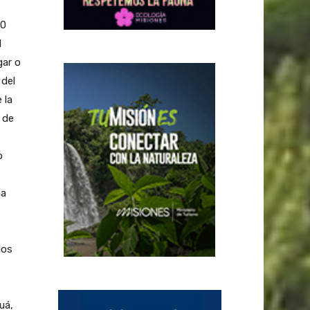
00
l
gar o
 del
 la
 de
o
ha
los
uá,