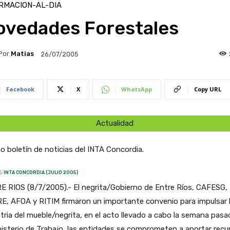
RMACION-AL-DIA
ovedades Forestales
Por
Matias
26/07/2005
Facebook
X
WhatsApp
Copy URL
Actualidad
o boletín de noticias del INTA Concordia.
: INTA CONCORDIA (JULIO 2005)
 RIOS (8/7/2005).- El negrita/Gobierno de Entre Ríos, CAFESG, 
E, AFOA y RITIM firmaron un importante convenio para impulsar 
tria del mueble/negrita, en el acto llevado a cabo la semana pasa
nisterio de Trabajo, las entidades se comprometen a aportar recu