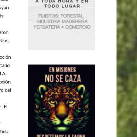
buyan
ás
ieron
Ríos,
ucción
tario
 A.
oción
ro del
. El
y
tes;