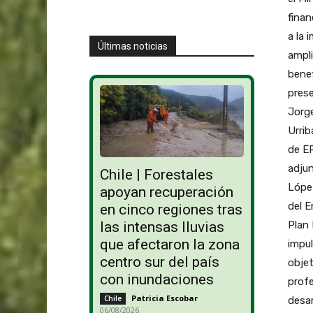
finan
a la 
Últimas noticias
ampli
benef
prese
Jorge
Urrib
de ER
adjun
Chile | Forestales
López
apoyan recuperación
del E
en cinco regiones tras
Plan 
las intensas lluvias
que afectaron la zona
impul
centro sur del país
objet
con inundaciones
profe
Patricia Escobar
-
Chile
desar
06/08/2026