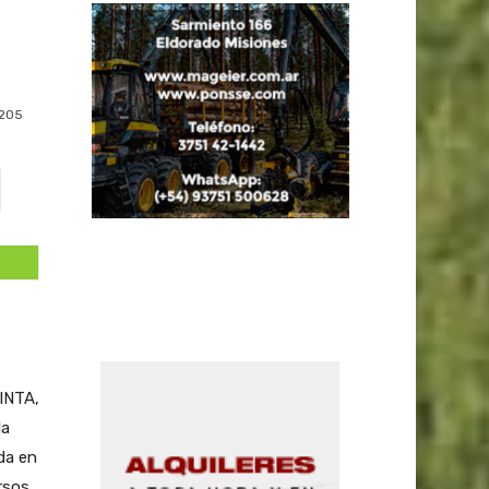
205
INTA,
la
da en
rsos