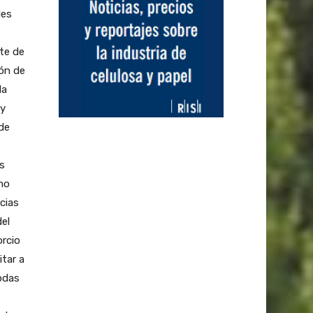
des
ste de
ión de
la
 y
 de
s
 no
cias
del
orcio
itar a
odas