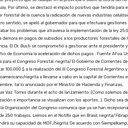
ay. Por último, se destacó el impacto positivo que tendría para e
r forestal de la cuenca la radicación de nuevas industrias celulósi
ro sentido, se apeló al gobernador para que efectuara gestiones
abar los problemas que atraviesa la implementación de la ley 25.
a demora en pagos de subsidios a los productores forestales de l
ncia. El Dr. Busti se comprometió a gestionar ante el presidente y
tro de Economía la aceleración de dichos pagos . Fuente AFoa U
 para el Congreso Forestal. negrita/El Gobierno de Corrientes de
ar 100.000 $ a la realización del III Congreso Forestal Argentino y
oamericano/negrita a llevarse a cabo en la capital de Corrientes 
embre, tal lo anunciado por el Ministro de Hacienda y Finanzas,
ue Vaz Torres durante el acto de lanzamiento .(Como solemos deci
ización e importancia se visualizan con los aportes…). Dicho sea d
 la Organización del Congreso comunica que ya se han recepcion
e 250 trabajos. Leímos en el Notifix que en Brasil. negrita/Fibrap
ndirá su capacidad de MDF./negrita De acuerdo con Siempelkamp