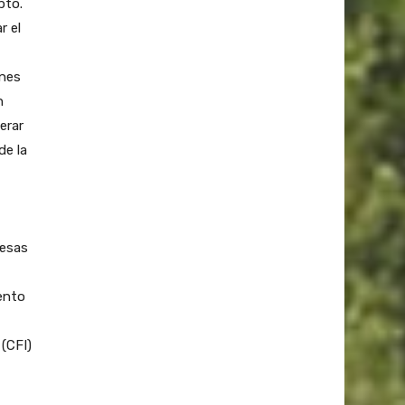
pto.
r el
ones
n
erar
de la
resas
ento
(CFI)