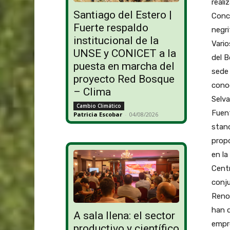
reali
Santiago del Estero |
Conco
Fuerte respaldo
negri
institucional de la
Vario
UNSE y CONICET a la
del B
puesta en marcha del
sede 
proyecto Red Bosque
conoc
– Clima
Selva
Cambio Climático
Fuent
Patricia Escobar
-
04/08/2026
stan
propó
en la
Cent
conju
Renov
han d
A sala llena: el sector
empre
productivo y científico