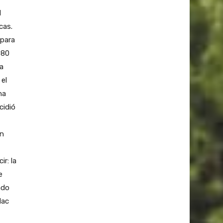
l
cas.
 para
080
a
 el
na
cidió
en
r: la
e
ado
lac
,