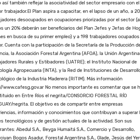
así también reflejar la asociatividad del sector empresario con el
r trabajador.El Plan aspira a capacitar, en el lapso de un año, a 2
jadores desocupados en ocupaciones priorizadas por el sector (a
 un 20% deberán ser beneficiarios del Plan Jefes y Jefas de Ho
es en busca de su primer empleo) y a 198 trabajadores ocupados
r. Cuenta con la participación de la Secretaría de la Producción de
ncia, la Asociación Forestal Argentina (AFOA), la Unión Argentina
jadores Rurales y Estibadores (UATRE); el Instituto Nacional de
logía Agropecuaria (INTA), y la Red de Instituciones de Desarroll
lógico de la Industria Maderera (RITIM). Más información
://www.cafesg.gov.ar No menos importante es comentar que se 
tituido en Entre Ríos el negrita/CONSORCIO FORESTAL RÍO
UAY/negrita. El objetivo es de compartir entre empresas
iencias, información y conocimientos que contribuyan a superar 
es tecnológicos y de gestión actuales de la actividad. Son sus
rantes: Abedul S.A., Beyga Humaitá S.A., Comercio y Desarrollo,
ciyan Bogos Asadur, Forestal Argentina S.A., Glade, Jesús del Yer