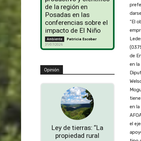
prefe
de la región en
darse
Posadas en las
“El o
conferencias sobre el
impacto de El Niño
empre
Ledes
Patricia Escobar
-
Ambiente
31/07/2026
(0375
de En
en la
Opinión
Diput
Welsc
Mogui
tiene
en la
AFOA 
el ej
Ley de tierras: “La
apoyó
propiedad rural
tipo 