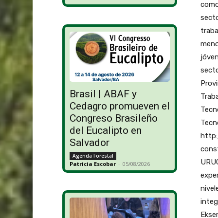
como 
secto
traba
menos
jóven
secto
Provi
Brasil | ABAF y
Traba
Cedagro promueven el
Tecno
Congreso Brasileño
Tecno
del Eucalipto en
http
Salvador
cons
Agenda Forestal
URUG
Patricia Escobar
-
05/08/2026
exper
nivel
integ
Ekser