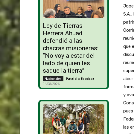
Jopec
S.A.,
patri
Ley de Tierras |
Corri
Herrera Ahuad
reuni
defendió a las
que e
chacras misioneras:
discu
“No voy a estar del
lado de quien les
reuni
saque la tierra”
super
abier
Patricia Escobar
-
Nacionales
04/08/2026
forma
y ava
Conso
pues 
Feder
las e