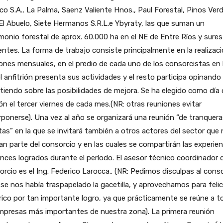
o S.A., La Palma, Saenz Valiente Hnos., Paul Forestal, Pinos Ver
 El Abuelo, Siete Hermanos S.R.L.e Ybyraty, las que suman un
monio forestal de aprox. 60.000 ha en el NE de Entre Ríos y sure
entes. La forma de trabajo consiste principalmente en la realizac
ones mensuales, en el predio de cada uno de los consorcistas en 
l anfitrión presenta sus actividades y el resto participa opinando
tiendo sobre las posibilidades de mejora. Se ha elegido como día
ón el tercer viernes de cada mes.(NR: otras reuniones evitar
ponerse). Una vez al año se organizará una reunión “de tranquera
tas” en la que se invitará también a otros actores del sector que
n parte del consorcio y en las cuales se compartirán las experien
nces logrados durante el período. El asesor técnico coordinador 
rcio es el Ing. Federico Larocca.. (NR: Pedimos disculpas al cons
se nos había traspapelado la gacetilla, y aprovechamos para felic
ico por tan importante logro, ya que prácticamente se reúne a t
mpresas más importantes de nuestra zona). La primera reunión