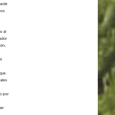
puede
ios.
o al
ador
ión,
l
 que
tales
o por
ier