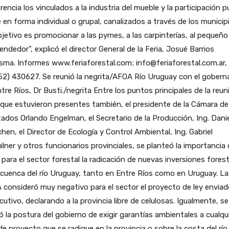
rencia los vinculados a la industria del mueble y la participación 
 en forma individual o grupal, canalizados a través de los municip
bjetivo es promocionar a las pymes, a las carpinterías, al pequeño
ndedor”, explicó el director General de la Feria, Josué Barrios
ma. Informes www.feriaforestal.com; info@feriaforestal.com.ar, 
2) 430627. Se reunió la negrita/AFOA Río Uruguay con el gobern
tre Ríos, Dr Busti./negrita Entre los puntos principales de la reun
 que estuvieron presentes también, el presidente de la Cámara de
ados Orlando Engelman, el Secretario de la Producción, Ing. Danie
hen, el Director de Ecología y Control Ambiental, Ing. Gabriel
lner y otros funcionarios provinciales, se planteó la importancia
 para el sector forestal la radicación de nuevas inversiones fores
 cuenca del río Uruguay, tanto en Entre Ríos como en Uruguay. La
consideró muy negativo para el sector el proyecto de ley enviad
ecutivo, declarando a la provincia libre de celulosas. Igualmente, se
 la postura del gobierno de exigir garantías ambientales a cualqu
de proyecto que se radique en la provincia o sobre la costa del río