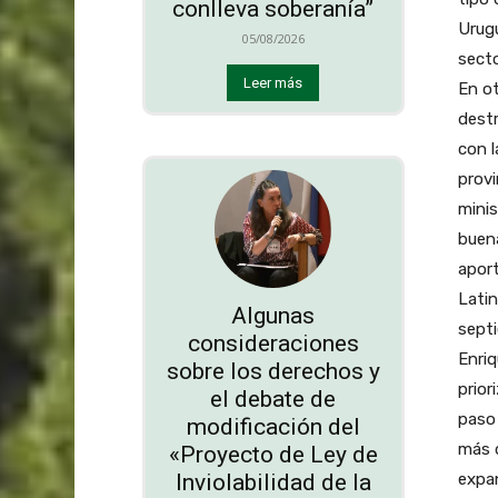
conlleva soberanía”
Urugu
05/08/2026
secto
Leer más
En ot
destr
con l
provi
minis
buena
aport
Latin
Algunas
septi
consideraciones
Enriq
sobre los derechos y
prior
el debate de
paso
modificación del
más d
«Proyecto de Ley de
Inviolabilidad de la
expa