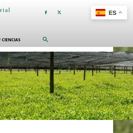
rial
ES
a
F CIENCIAS