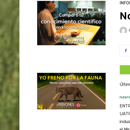
INFO
N
Últim
FUENTE
ENTRE
UATR
indus
el Mi