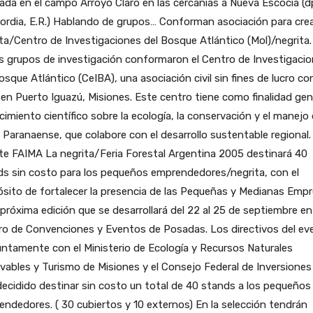
zada en el campo Arroyo Claro en las cercanías a Nueva Escocia (d
rdia, E.R.) Hablando de grupos… Conforman asociación para crea
ta/Centro de Investigaciones del Bosque Atlántico (Mol)/negrita.
s grupos de investigación conformaron el Centro de Investigaci
osque Atlántico (CeIBA), una asociación civil sin fines de lucro co
en Puerto Iguazú, Misiones. Este centro tiene como finalidad gen
imiento científico sobre la ecología, la conservación y el manejo 
 Paranaense, que colabore con el desarrollo sustentable regional.
e FAIMA La negrita/Feria Forestal Argentina 2005 destinará 40
ds sin costo para los pequeños emprendedores/negrita, con el
sito de fortalecer la presencia de las Pequeñas y Medianas Emp
 próxima edición que se desarrollará del 22 al 25 de septiembre en
ro de Convenciones y Eventos de Posadas. Los directivos del ev
ntamente con el Ministerio de Ecología y Recursos Naturales
ables y Turismo de Misiones y el Consejo Federal de Inversiones 
ecidido destinar sin costo un total de 40 stands a los pequeños
ndedores. ( 30 cubiertos y 10 externos) En la selección tendrán