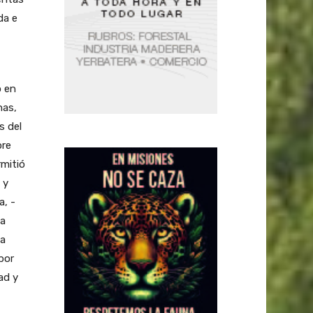
da e
o en
nas,
s del
bre
rmitió
 y
a, -
la
La
por
ad y