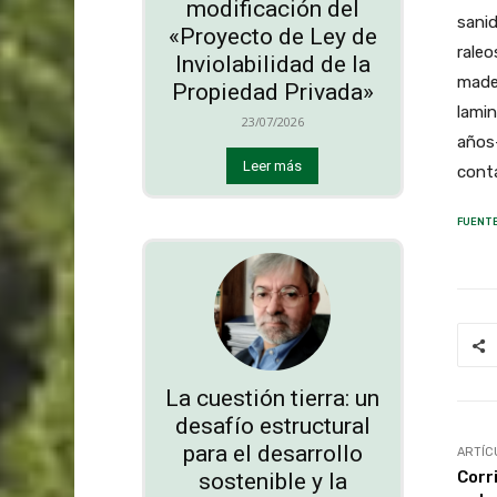
modificación del
sanid
«Proyecto de Ley de
raleo
Inviolabilidad de la
made
Propiedad Privada»
lamin
23/07/2026
años
Leer más
cont
FUENTE
La cuestión tierra: un
desafío estructural
para el desarrollo
ARTÍC
Corr
sostenible y la