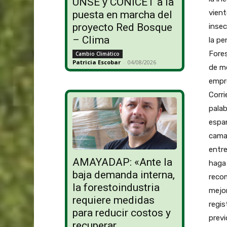
UNSE y CONICET a la
vient
puesta en marcha del
proyecto Red Bosque
inse
– Clima
la pe
Fore
Cambio Climático
Patricia Escobar
-
04/08/2026
de mo
empre
Corri
palab
espan
camar
entre
AMAYADAP: «Ante la
haga 
baja demanda interna,
recom
la forestoindustria
mejor
requiere medidas
regis
para reducir costos y
previ
recuperar