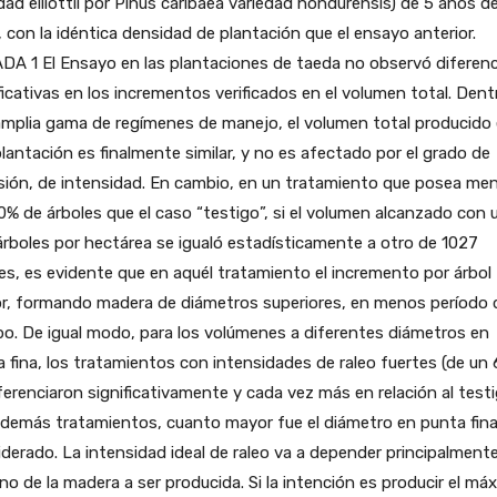
dad elliottii por Pinus caribaea variedad hondurensis) de 5 años d
 con la idéntica densidad de plantación que el ensayo anterior.
A 1 El Ensayo en las plantaciones de taeda no observó diferenc
ficativas en los incrementos verificados en el volumen total. Dent
amplia gama de regímenes de manejo, el volumen total producido
lantación es finalmente similar, y no es afectado por el grado de
sión, de intensidad. En cambio, en un tratamiento que posea me
0% de árboles que el caso “testigo”, si el volumen alcanzado con
rboles por hectárea se igualó estadísticamente a otro de 1027
es, es evidente que en aquél tratamiento el incremento por árbol
r, formando madera de diámetros superiores, en menos período 
o. De igual modo, para los volúmenes a diferentes diámetros en
 fina, los tratamientos con intensidades de raleo fuertes (de un 
ferenciaron significativamente y cada vez más en relación al test
 demás tratamientos, cuanto mayor fue el diámetro en punta fin
derado. La intensidad ideal de raleo va a depender principalmente
no de la madera a ser producida. Si la intención es producir el má