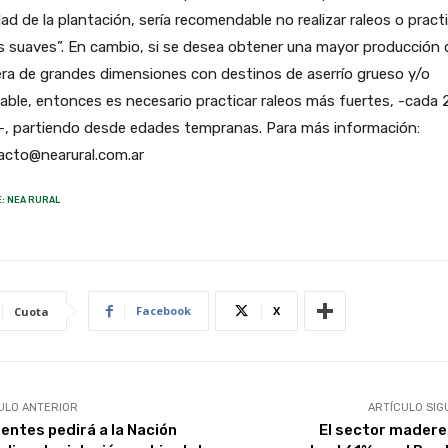
ad de la plantación, sería recomendable no realizar raleos o pract
s suaves”. En cambio, si se desea obtener una mayor producción 
ra de grandes dimensiones con destinos de aserrío grueso y/o
able, entonces es necesario practicar raleos más fuertes, -cada 
-, partiendo desde edades tempranas. Para más información:
acto@nearural.com.ar
: NEA RURAL
Facebook
X
Cuota
ULO ANTERIOR
ARTÍCULO SIG
ientes pedirá a la Nación
El sector madere