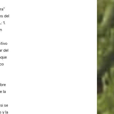
ra”
es del
 1.
en
ativo
r del
nque
nco
obre
e la
si se
 y la