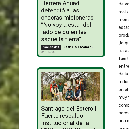
Herrera Ahuad
de vo
defendió a las
reali
chacras misioneras:
momen
“No voy a estar del
esta
lado de quien les
prod
saque la tierra”
(lo q
Patricia Escobar
-
Nacionales
para 
04/08/2026
fuert
entre
de la
reduc
en el
muy t
compe
Santiago del Estero |
conse
Fuerte respaldo
una r
institucional de la
la in