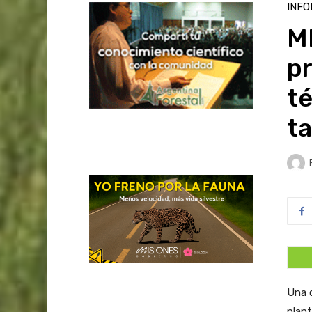
INFO
MI
p
té
ta
Una 
plant