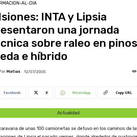
RMACION-AL-DIA
siones: INTA y Lipsia
resentaron una jornada
cnica sobre raleo en pino
eda e híbrido
Por
Matias
12/07/2005
Facebook
X
WhatsApp
Copy URL
Actualidad
caravana de unas 100 camionetas se detuvo en los caminos de la
aciones de Lipsia el pasado viernes, donde alrededor de cuatroci