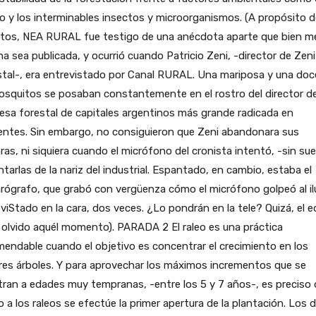
o y los interminables insectos y microorganismos. (A propósito d
ctos, NEA RURAL fue testigo de una anécdota aparte que bien m
na sea publicada, y ocurrió cuando Patricio Zeni, -director de Zeni
stal-, era entrevistado por Canal RURAL. Una mariposa y una do
squitos se posaban constantemente en el rostro del director de
sa forestal de capitales argentinos más grande radicada en
entes. Sin embargo, no consiguieron que Zeni abandonara sus
ras, ni siquiera cuando el micrófono del cronista intentó, -sin sue
tarlas de la nariz del industrial. Espantado, en cambio, estaba el
ógrafo, que grabó con vergüenza cómo el micrófono golpeó al il
viStado en la cara, dos veces. ¿Lo pondrán en la tele? Quizá, el e
olvido aquél momento). PARADA 2 El raleo es una práctica
endable cuando el objetivo es concentrar el crecimiento en los
es árboles. Y para aprovechar los máximos incrementos que se
tran a edades muy tempranas, -entre los 5 y 7 años-, es preciso
o a los raleos se efectúe la primer apertura de la plantación. Los 