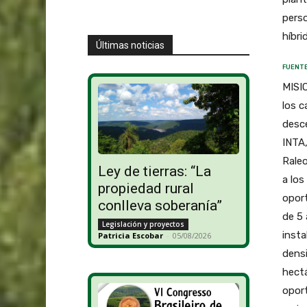
perso
híbri
Últimas noticias
FUENTE
MISI
los c
desce
INTA,
Raleo
Ley de tierras: “La
a los
propiedad rural
oport
conlleva soberanía”
de 5 
Legislación y proyectos
insta
Patricia Escobar
-
05/08/2026
densi
hectá
oport