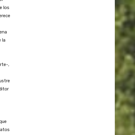
e los
erece
cena
 la
rte-,
ustre
ditor
 que
datos