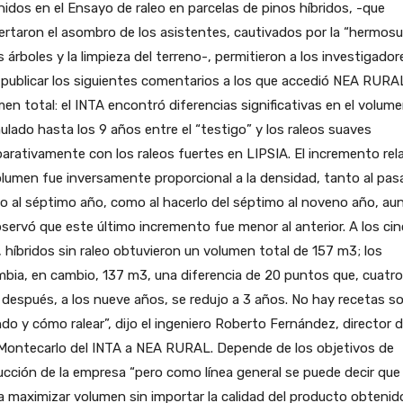
idos en el Ensayo de raleo en parcelas de pinos híbridos, -que
rtaron el asombro de los asistentes, cautivados por la “hermosu
s árboles y la limpieza del terreno-, permitieron a los investigador
publicar los siguientes comentarios a los que accedió NEA RURAL:
en total: el INTA encontró diferencias significativas en el volum
lado hasta los 9 años entre el “testigo” y los raleos suaves
rativamente con los raleos fuertes en LIPSIA. El incremento rel
lumen fue inversamente proporcional a la densidad, tanto al pasa
o al séptimo año, como al hacerlo del séptimo al noveno año, au
servó que este último incremento fue menor al anterior. A los ci
 híbridos sin raleo obtuvieron un volumen total de 157 m3; los
bia, en cambio, 137 m3, una diferencia de 20 puntos que, cuatro
después, a los nueve años, se redujo a 3 años. No hay recetas s
do y cómo ralear”, dijo el ingeniero Roberto Fernández, director d
Montecarlo del INTA a NEA RURAL. Depende de los objetivos de
cción de la empresa “pero como línea general se puede decir que 
 maximizar volumen sin importar la calidad del producto obtenido