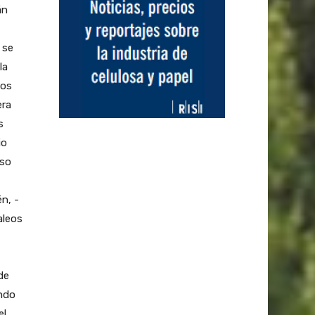
án
 se
la
ros
era
s
io
uso
n, -
aleos
de
ando
el