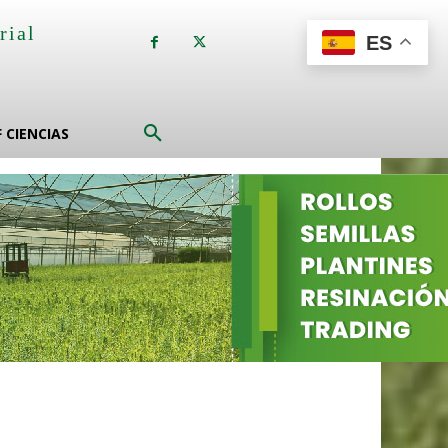
rial
ES
a
F CIENCIAS