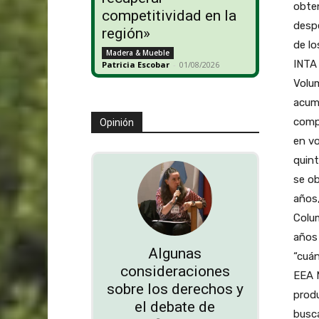
obten
competitividad en la
despe
región»
de lo
Madera & Mueble
INTA 
Patricia Escobar
-
01/08/2026
Volum
acumu
compa
Opinión
en vo
quint
se ob
años,
Colum
años 
Algunas
“cuán
consideraciones
EEA 
sobre los derechos y
produ
el debate de
busca