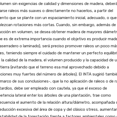
lumen sin exigencias de calidad y dimensiones de madera, deber
zarse raleos más suaves o directamente no hacerlos, a partir del
to que se plante con un espaciamiento inicial, adecuado, o que
blezcan rotaciones más cortas. Cuando, sin embargo, además de 
ucción en volumen, se desea obtener madera de mayores diámet
ue es de extrema importancia cuando el objetivo es producir mad
aserradero o laminado), será preciso promover raleos un poco má
es, teniendo siempre el cuidado de mantener un perfecto equilibr
 la calidad de la madera, el volumen producido y la capacidad de 
 tierra (evitando que el terreno esa mal aprovechado debido a
ciones muy fuertes del número de árboles). El INTA sugirió tambié
 marco de sus conclusiones-, que la no aplicación de raleos o de r
ardíos, debe ser empleado con cautela, ya que el exceso de
tencia lateral enter los árboles de una plantación, trae como
cuencia el aumento de la relación altura/diámetro, acompañada 
educción excesiva del área de copa y del clásico stress, aument
estabilidad de la forestación frente a factores ambientales como 