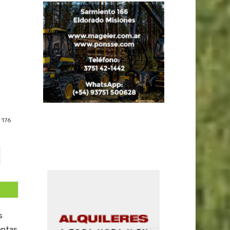
s
176
s
entas