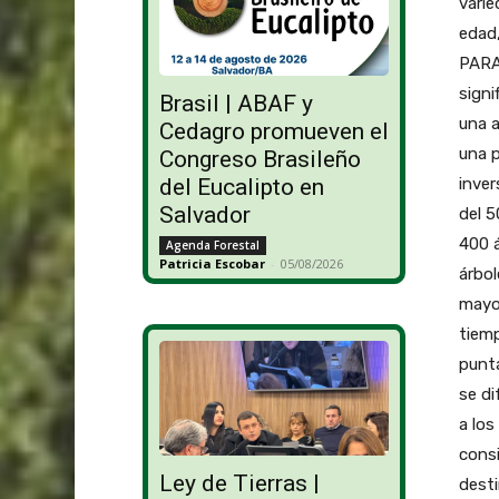
varie
edad,
PARAD
signi
Brasil | ABAF y
una 
Cedagro promueven el
una p
Congreso Brasileño
inver
del Eucalipto en
Salvador
del 5
400 á
Agenda Forestal
Patricia Escobar
-
05/08/2026
árbol
mayo
tiemp
punta
se di
a los
consi
Ley de Tierras |
desti