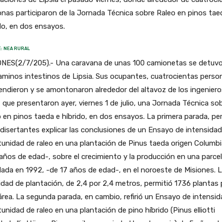
nas participaron de la Jornada Técnica sobre Raleo en pinos tae
do, en dos ensayos.
: NEA RURAL
ONES(2/7/205).- Una caravana de unas 100 camionetas se detuv
aminos intestinos de Lipsia. Sus ocupantes, cuatrocientas perso
ndieron y se amontonaron alrededor del altavoz de los ingeniero
 que presentaron ayer, viernes 1 de julio, una Jornada Técnica so
 en pinos taeda e híbrido, en dos ensayos. La primera parada, pe
 disertantes explicar las conclusiones de un Ensayo de intensidad
unidad de raleo en una plantación de Pinus taeda origen Columbi
años de edad-, sobre el crecimiento y la producción en una parce
lada en 1992, -de 17 años de edad-, en el noroeste de Misiones. 
dad de plantación, de 2,4 por 2,4 metros, permitió 1736 plantas 
rea. La segunda parada, en cambio, refirió un Ensayo de intensid
unidad de raleo en una plantación de pino híbrido (Pinus elliotti