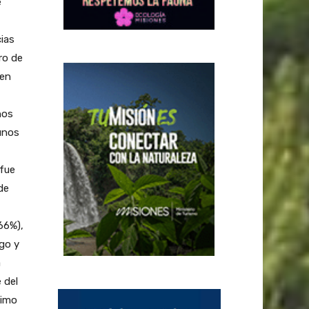
e
ias
ro de
 en
nos
 unos
 fue
de
66%),
igo y
a
 del
ximo