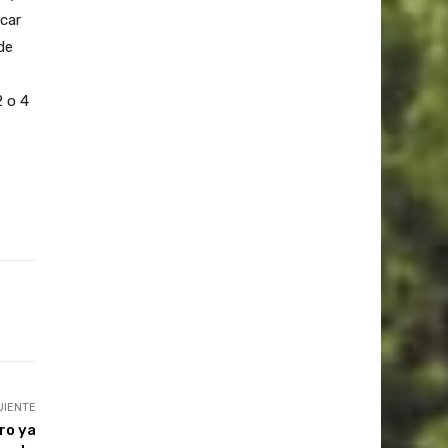
icar
de
2 o 4
UIENTE
ro ya