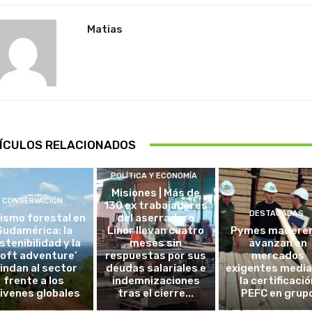
Matias
ÍCULOS RELACIONADOS
POLÍTICA Y ECONOMÍA
Misiones | Más de
CONSERVACIÓN
130 ex trabajadores
DESTACADAS
ismo forestal en
del aserradero
Sudamérica: la
Linor llevan cuatro
Pymes madere
stenibilidad y la
meses sin
avanzan en
soft adventure’
respuestas por sus
mercados
lindan al sector
deudas salariales e
exigentes medi
frente a los
indemnizaciones
la certificació
ivenes globales
tras el cierre...
PEFC en grup