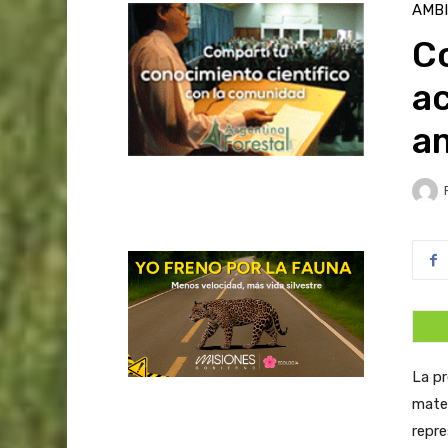
AMB
Co
ac
a
La pr
mater
repre