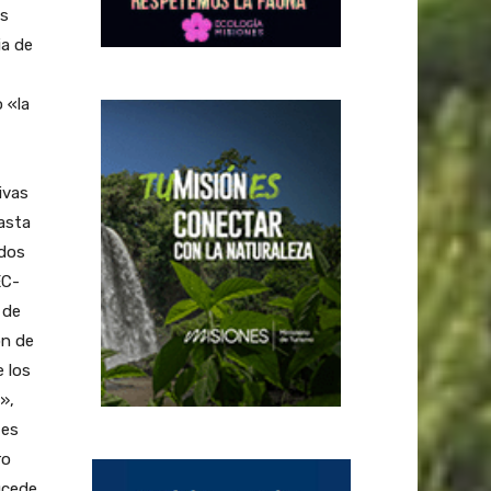
os
ia de
 «la
ivas
hasta
idos
EC-
 de
ón de
e los
»,
 es
ro
ucede