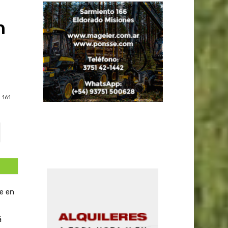
n
161
ge en
á