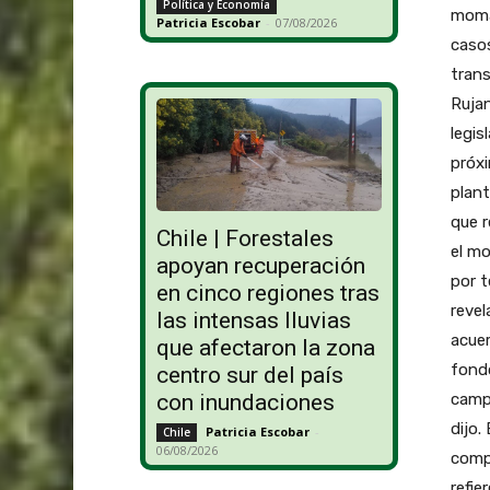
Política y Economía
momar
Patricia Escobar
-
07/08/2026
casos
trans
Rujan
legis
próx
plant
que r
Chile | Forestales
el m
apoyan recuperación
por t
en cinco regiones tras
revel
las intensas lluvias
acuer
que afectaron la zona
fondo
centro sur del país
camp
con inundaciones
dijo.
Patricia Escobar
-
Chile
06/08/2026
compa
refie