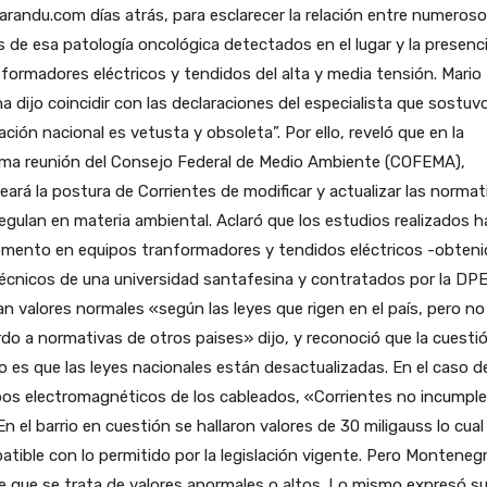
andu.com días atrás, para esclarecer la relación entre numeros
 de esa patología oncológica detectados en el lugar y la presenc
formadores eléctricos y tendidos del alta y media tensión. Mario
a dijo coincidir con las declaraciones del especialista que sostuvo
lación nacional es vetusta y obsoleta”. Por ello, reveló que en la
ima reunión del Consejo Federal de Medio Ambiente (COFEMA),
eará la postura de Corrientes de modificar y actualizar las normat
egulan en materia ambiental. Aclaró que los estudios realizados 
omento en equipos tranformadores y tendidos eléctricos -obten
écnicos de una universidad santafesina y contratados por la DP
an valores normales «según las leyes que rigen en el país, pero no
do a normativas de otros paises» dijo, y reconoció que la cuesti
 es que las leyes nacionales están desactualizadas. En el caso d
os electromagnéticos de los cableados, «Corrientes no incumple
 En el barrio en cuestión se hallaron valores de 30 miligauss lo cual
tible con lo permitido por la legislación vigente. Pero Monteneg
re que se trata de valores anormales o altos. Lo mismo expresó s