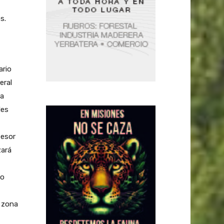
s.
ario
eral
la
les
sesor
zará
do
a zona