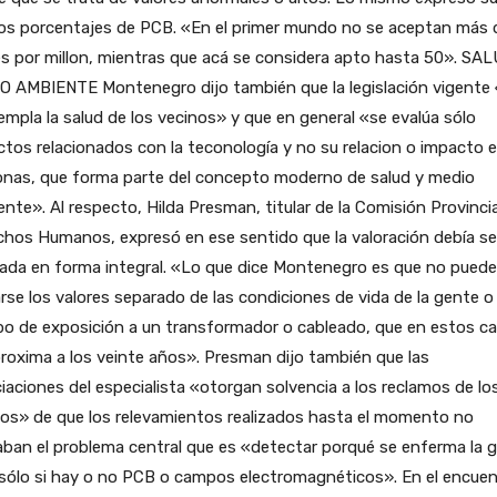
los porcentajes de PCB. «En el primer mundo no se aceptan más 
s por millon, mientras que acá se considera apto hasta 50». SA
O AMBIENTE Montenegro dijo también que la legislación vigente
mpla la salud de los vecinos» y que en general «se evalúa sólo
tos relacionados con la teconología y no su relacion o impacto e
onas, que forma parte del concepto moderno de salud y medio
nte». Al respecto, Hilda Presman, titular de la Comisión Provincia
hos Humanos, expresó en ese sentido que la valoración debía se
zada en forma integral. «Lo que dice Montenegro es que no pued
se los valores separado de las condiciones de vida de la gente o
po de exposición a un transformador o cableado, que en estos c
roxima a los veinte años». Presman dijo también que las
iaciones del especialista «otorgan solvencia a los reclamos de lo
nos» de que los relevamientos realizados hasta el momento no
ban el problema central que es «detectar porqué se enferma la 
sólo si hay o no PCB o campos electromagnéticos». En el encue