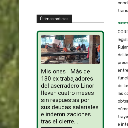
concl
trans
Últimas noticias
FUENT
CORRI
legis
Rujan
del á
prese
entre
Misiones | Más de
130 ex trabajadores
funci
del aserradero Linor
de la
llevan cuatro meses
las c
sin respuestas por
obten
sus deudas salariales
númer
e indemnizaciones
traye
tras el cierre...
e int