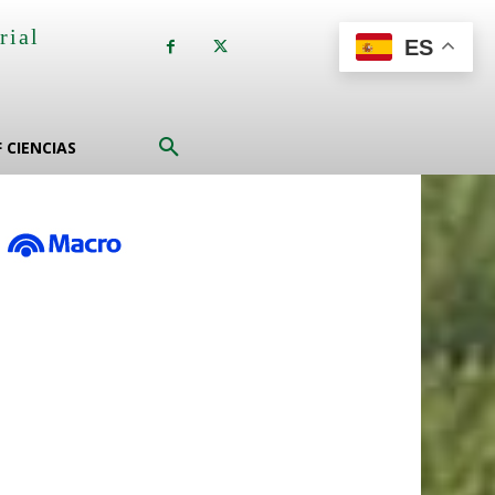
rial
ES
a
F CIENCIAS