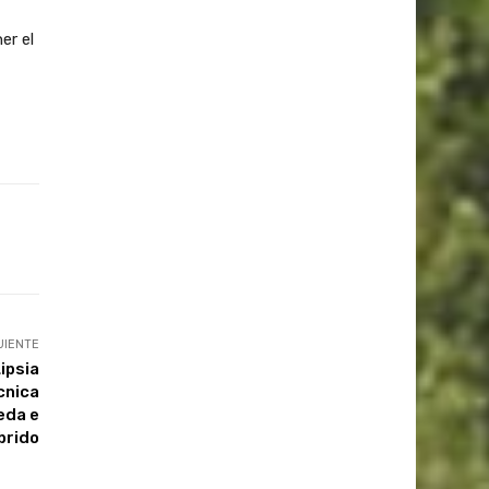
er el
UIENTE
Lipsia
cnica
eda e
brido