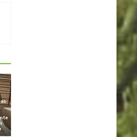
ras
ante
n
o