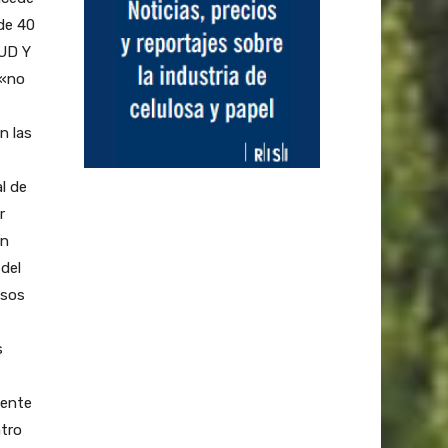
de 40
LUD Y
 «no
n las
l de
r
en
 del
asos
s
gente
ntro