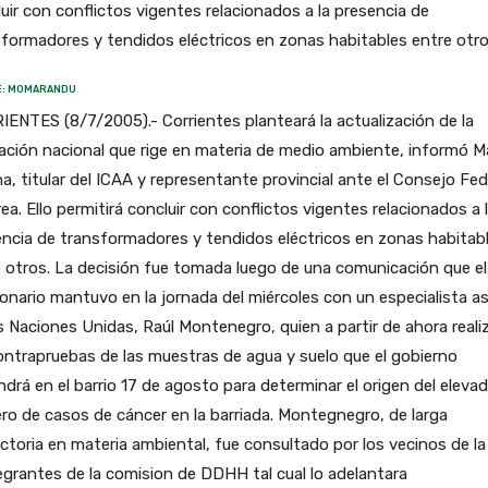
uir con conflictos vigentes relacionados a la presencia de
formadores y tendidos eléctricos en zonas habitables entre otro
E: MOMARANDU
ENTES (8/7/2005).- Corrientes planteará la actualización de la
lación nacional que rige en materia de medio ambiente, informó M
a, titular del ICAA y representante provincial ante el Consejo Fed
rea. Ello permitirá concluir con conflictos vigentes relacionados a 
ncia de transformadores y tendidos eléctricos en zonas habitab
 otros. La decisión fue tomada luego de una comunicación que el
onario mantuvo en la jornada del miércoles con un especialista a
s Naciones Unidas, Raúl Montenegro, quien a partir de ahora reali
ontrapruebas de las muestras de agua y suelo que el gobierno
drá en el barrio 17 de agosto para determinar el origen del eleva
o de casos de cáncer en la barriada. Montegnegro, de larga
ctoria en materia ambiental, fue consultado por los vecinos de l
egrantes de la comision de DDHH tal cual lo adelantara