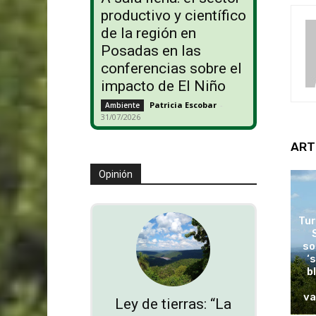
productivo y científico
de la región en
Posadas en las
conferencias sobre el
impacto de El Niño
Patricia Escobar
-
Ambiente
31/07/2026
ART
Opinión
Tur
so
‘
b
va
Ley de tierras: “La