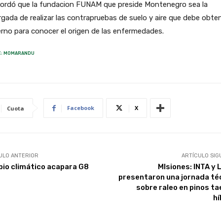
cordó que la fundacion FUNAM que preside Montenegro sea la
gada de realizar las contrapruebas de suelo y aire que debe obten
rno para conocer el origen de las enfermedades.
E: MOMARANDU
Facebook
X
Cuota
ULO ANTERIOR
ARTÍCULO SIG
io climático acapara G8
MIsiones: INTA y 
presentaron una jornada té
sobre raleo en pinos ta
hí