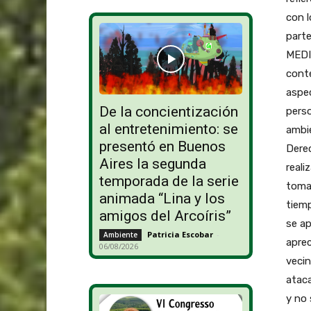
con 
parte
MEDI
conte
aspec
De la concientización
pers
al entretenimiento: se
ambie
presentó en Buenos
Derec
Aires la segunda
reali
temporada de la serie
tomar
animada “Lina y los
tiem
amigos del Arcoíris”
se ap
Patricia Escobar
-
Ambiente
aprec
06/08/2026
veci
ataca
y no 