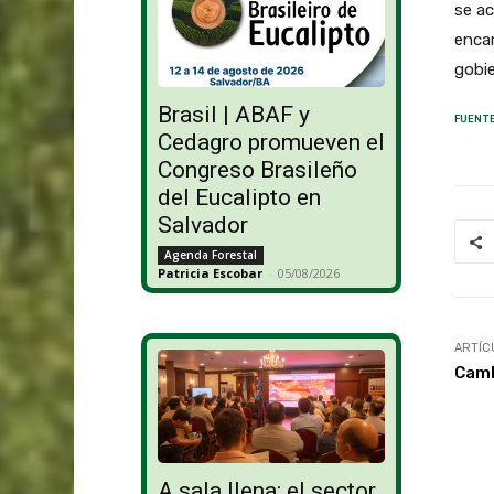
se a
encar
gobie
Brasil | ABAF y
FUENT
Cedagro promueven el
Congreso Brasileño
del Eucalipto en
Salvador
Agenda Forestal
Patricia Escobar
-
05/08/2026
ARTÍC
Camb
A sala llena: el sector