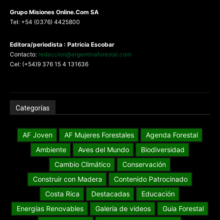
G
rupo Misiones
Online.Com
SA
Tel: +54 (0376) 4425800
Editora/periodista : Patricia Escobar
Contacto:
redaccion@argentinaforestal.com
Cel: (+54)9 376 15 4 131636
Categorías
AF Joven
AF Mujeres Forestales
Agenda Forestal
Ambiente
Aves del Mundo
Biodiversidad
Cambio Climático
Conservación
Construir con Madera
Contenido Patrocinado
Costa Rica
Destacadas
Educación
Energías Renovables
Galería de videos
Guia Forestal