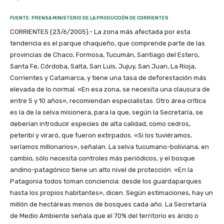
FUENTE: PRENSA MINISTERIO DE LA PRODUCCIÓN DE CORRIENTES
CORRIENTES (23/6/2005).- La zona más afectada por esta
tendencia es el parque chaqueño, que comprende parte de las
provincias de Chaco, Formosa, Tucumán, Santiago del Estero,
Santa Fe, Córdoba, Salta, San Luis, Jujuy, San Juan, La Rioja,
Corrientes y Catamarca, y tiene una tasa de deforestación más
elevada de lo normal. «En esa zona, se necesita una clausura de
entre 5 y 10 años», recomiendan especialistas. Otro área crítica
es la de la selva misionera, para la que, según la Secretaría, se
deberían introducir especies de alta calidad, como cedros,
peteribí y viraró, que fueron extirpados. «Si los tuviéramos,
seríamos millonarios», señalan. La selva tucumano-boliviana, en
cambio, sólo necesita controles más periódicos, y el bosque
andino-patagónico tiene un alto nivel de protección. «En la
Patagonia todos toman conciencia: desde los guardaparques
hasta los propios habitantes», dicen. Según estimaciones, hay un
millón de hectáreas menos de bosques cada año. La Secretaría
de Medio Ambiente señala que el 70% del territorio es árido o