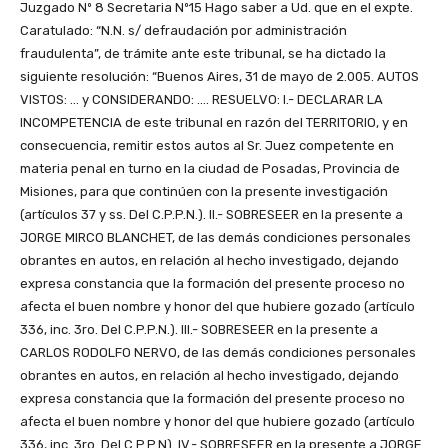
Juzgado Nº 8 Secretaria Nº15 Hago saber a Ud. que en el expte.
Caratulado: “N.N. s/ defraudación por administración
fraudulenta”, de trámite ante este tribunal, se ha dictado la
siguiente resolución: “Buenos Aires, 31 de mayo de 2.005. AUTOS
VISTOS: … y CONSIDERANDO: …. RESUELVO: I.- DECLARAR LA
INCOMPETENCIA de este tribunal en razón del TERRITORIO, y en
consecuencia, remitir estos autos al Sr. Juez competente en
materia penal en turno en la ciudad de Posadas, Provincia de
Misiones, para que continúen con la presente investigación
(artículos 37 y ss. Del C.P.P.N.). II.- SOBRESEER en la presente a
JORGE MIRCO BLANCHET, de las demás condiciones personales
obrantes en autos, en relación al hecho investigado, dejando
expresa constancia que la formación del presente proceso no
afecta el buen nombre y honor del que hubiere gozado (artículo
336, inc. 3ro. Del C.P.P.N.). III.- SOBRESEER en la presente a
CARLOS RODOLFO NERVO, de las demás condiciones personales
obrantes en autos, en relación al hecho investigado, dejando
expresa constancia que la formación del presente proceso no
afecta el buen nombre y honor del que hubiere gozado (artículo
336, inc. 3ro. Del C.P.P.N). IV.- SOBRESEER en la presente a JORGE