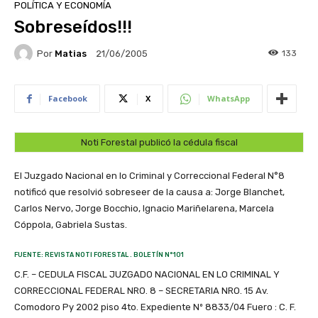
POLÍTICA Y ECONOMÍA
Sobreseídos!!!
Por
Matias
133
21/06/2005
Facebook
X
WhatsApp
Noti Forestal publicó la cédula fiscal
El Juzgado Nacional en lo Criminal y Correccional Federal N°8
notificó que resolvió sobreseer de la causa a: Jorge Blanchet,
Carlos Nervo, Jorge Bocchio, Ignacio Mariñelarena, Marcela
Cóppola, Gabriela Sustas.
FUENTE: REVISTA NOTI FORESTAL . BOLETÍN N°101
C.F. – CEDULA FISCAL JUZGADO NACIONAL EN LO CRIMINAL Y
CORRECCIONAL FEDERAL NRO. 8 – SECRETARIA NRO. 15 Av.
Comodoro Py 2002 piso 4to. Expediente Nº 8833/04 Fuero : C. F.