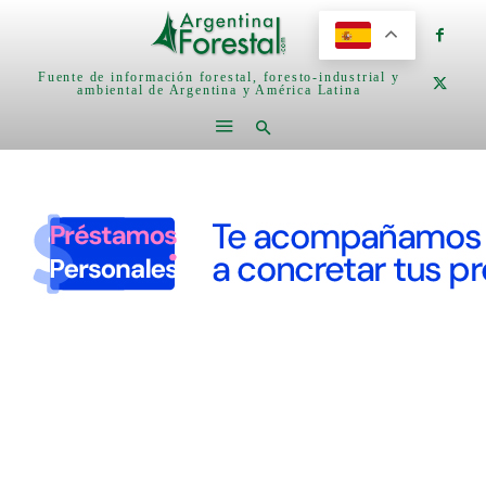
Fuente de información forestal, foresto-industrial y
ambiental de Argentina y América Latina