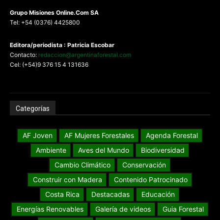
G
rupo Misiones
Online.Com
SA
Tel: +54 (0376) 4425800
Editora/periodista : Patricia Escobar
Contacto:
redaccion@argentinaforestal.com
Cel: (+54)9 376 15 4 131636
Categorías
AF Joven
AF Mujeres Forestales
Agenda Forestal
Ambiente
Aves del Mundo
Biodiversidad
Cambio Climático
Conservación
Construir con Madera
Contenido Patrocinado
Costa Rica
Destacadas
Educación
Energías Renovables
Galería de videos
Guia Forestal