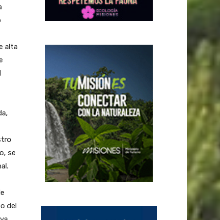
a
o
 alta
e
l
da,
stro
o, se
al.
de
o del
iva