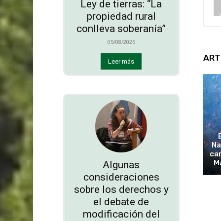
Ley de tierras: “La
propiedad rural
conlleva soberanía”
05/08/2026
ART
Leer más
Na
cam
M
Algunas
consideraciones
sobre los derechos y
el debate de
modificación del