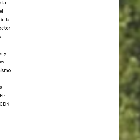
nta
el
de la
ector
e
l y
las
anismo
ia
N •
 HCDN