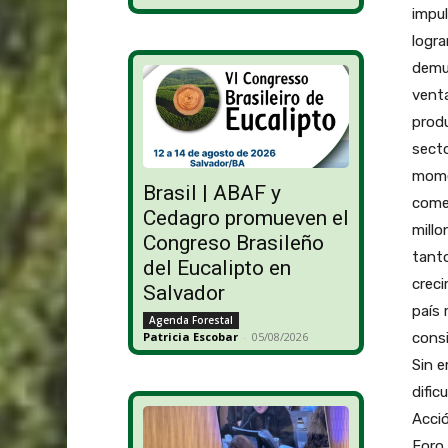
impul
logra
demue
venta
produ
secto
mome
Brasil | ABAF y
comer
Cedagro promueven el
millo
Congreso Brasileño
tanto
del Eucalipto en
creci
Salvador
país
Agenda Forestal
consi
Patricia Escobar
-
05/08/2026
Sin e
dific
Acció
Foro 