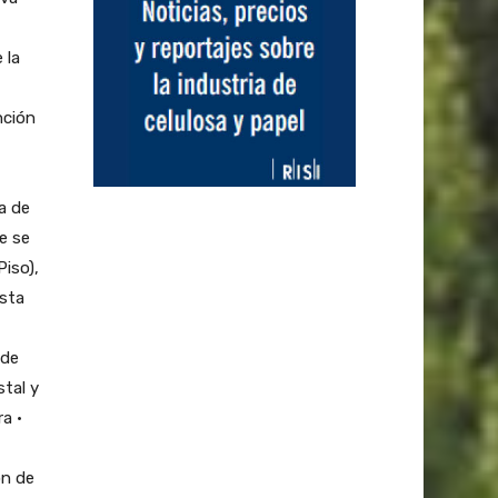
 la
nción
a de
e se
Piso),
esta
 de
stal y
a •
ón de