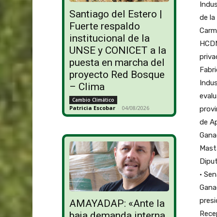
Indus
Santiago del Estero |
de la
Fuerte respaldo
Carme
institucional de la
HCDN 
UNSE y CONICET a la
priva
puesta en marcha del
Fabri
proyecto Red Bosque
Indus
– Clima
evalu
Cambio Climático
Patricia Escobar
-
04/08/2026
provi
de Ap
Ganad
Masta
Diput
• Sen
Ganad
presi
AMAYADAP: «Ante la
Rece
baja demanda interna,