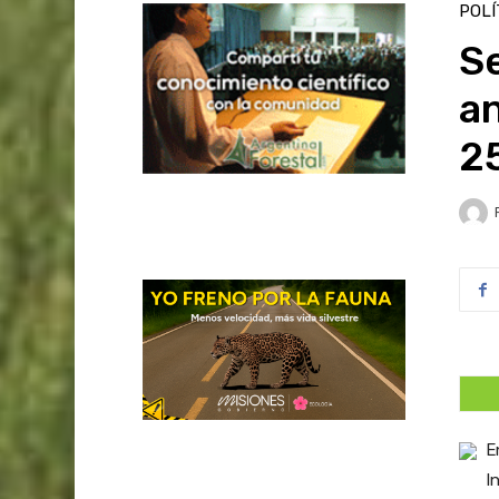
POLÍ
S
an
25
E
I