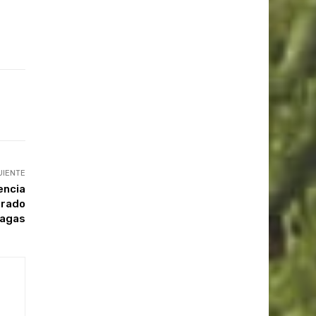
UIENTE
encia
grado
lagas