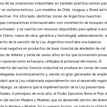
so de las inversiones industriales es también práctica común par
r un sistema exitoso. Los modelos de Chile, Uruguay y Brasil así l
stran. Por otro lado, distintas zonas de Argentina muestran
jas comparativas internacionales-con crecimiento de bosques de
ctividad- y se cuenta con recursos disponibles para aplicar a est
r (tierra, mano de obra, genética y tecnología); adicionalmente, a
nto de la sanción de la Ley, Argentina mostraba una balanza
cial negativa en productos de base forestal de alrededor de mil
nes de dólares y venía de varios años en los que la inversión priva
 nacional como extranjera, reflejaba el potencial del mismo. El
miento del sector foresto-industrial se produce en zonas de nue
 relegadas económicamente y, siendo un gran generador de emple
deró que la Ley colaboraría especialmente con el desarrollo region
mbargo, se observa que la implementación de la Ley presentaría
ultades. A principios de este año, el Poder Ejecutivo firmó el Plan 
n del sector Madera y Muebles que se desarrolló dentro del ámbit
de la Madera y Mueble. En su primera Acción, se solicita la «Efect