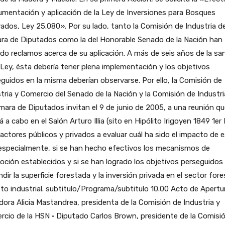
umentación y aplicación de la Ley de Inversiones para Bosques
vados, Ley 25.080». Por su lado, tanto la Comisión de Industria de
ra de Diputados como la del Honorable Senado de la Nación han
ido reclamos acerca de su aplicación. A más de seis años de la sa
 Ley, ésta debería tener plena implementación y los objetivos
guidos en la misma deberían observarse. Por ello, la Comisión de
tria y Comercio del Senado de la Nación y la Comisión de Industri
mara de Diputados invitan el 9 de junio de 2005, a una reunión qu
rá a cabo en el Salón Arturo Illia (sito en Hipólito Irigoyen 1849 1er 
 actores públicos y privados a evaluar cuál ha sido el impacto de 
especialmente, si se han hecho efectivos los mecanismos de
ción establecidos y si se han logrado los objetivos perseguidos
dir la superficie forestada y la inversión privada en el sector fore
to industrial. subtitulo/Programa/subtitulo 10.00 Acto de Apertur
ora Alicia Mastandrea, presidenta de la Comisión de Industria y
cio de la HSN • Diputado Carlos Brown, presidente de la Comisi