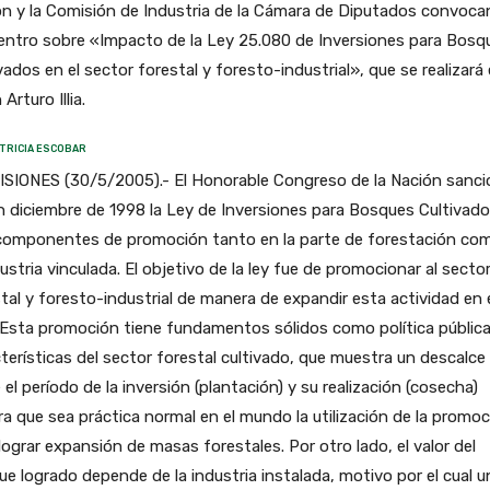
n y la Comisión de Industria de la Cámara de Diputados convocan
entro sobre «Impacto de la Ley 25.080 de Inversiones para Bosq
vados en el sector forestal y foresto-industrial», que se realizará 
Arturo Illia.
TRICIA ESCOBAR
ISIONES (30/5/2005).- El Honorable Congreso de la Nación sanc
n diciembre de 1998 la Ley de Inversiones para Bosques Cultivado
componentes de promoción tanto en la parte de forestación co
dustria vinculada. El objetivo de la ley fue de promocionar al secto
tal y foresto-industrial de manera de expandir esta actividad en 
 Esta promoción tiene fundamentos sólidos como política pública
terísticas del sector forestal cultivado, que muestra un descalce
 el período de la inversión (plantación) y su realización (cosecha)
a que sea práctica normal en el mundo la utilización de la promo
lograr expansión de masas forestales. Por otro lado, el valor del
e logrado depende de la industria instalada, motivo por el cual u