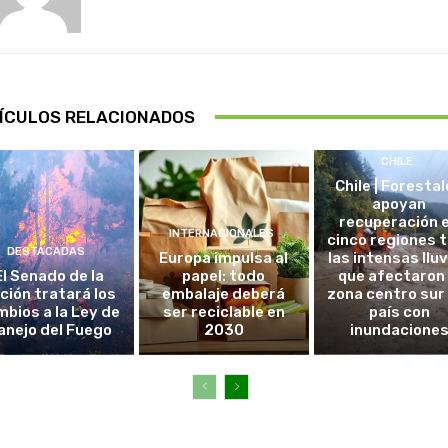
ÍCULOS RELACIONADOS
CHILE
Chile | Foresta
apoyan
recuperación 
INTERNACIONALES
cinco regiones 
DESTACADAS
Europa impulsa al
las intensas llu
El Senado de la
papel: todo
que afectaron 
ción tratará los
embalaje deberá
zona centro sur
bios a la Ley de
ser reciclable en
país con
anejo del Fuego
2030
inundacione