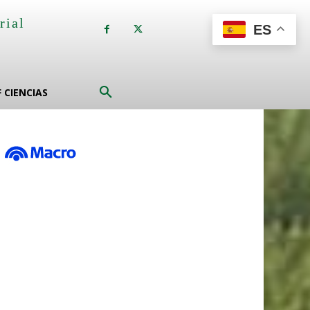
rial
ES
a
F CIENCIAS