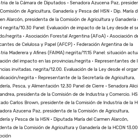
tria de la Cámara de Diputados • Senadora Azucena Paz, preside
 Comisión de Agricultura, Ganadería y Pesca del HSN • Dip. María d
n Alarcón, presidenta de la Comisión de Agricultura y Ganadería 
negrita/10.30 Panel: Evaluación de impacto de la Ley desde el s
do/negrita • Asociación Forestal Argentina (AFoA) • Asociación d
cantes de Celulosa y Papel (AFCP) • Federación Argentina de la
tria Maderera y Afines (FAIMA) negrita/11.15 Panel: situación actua
ación del impacto en las provincias/negrita • Representantes de 
ncias invitadas. negrita/12.00. Evaluación de la Ley desde el org
licación/negrita • Representante de la Secretaría de Agricultura,
ería, Pesca, y Alimentación 12.30 Panel de Cierre • Senadora Alic
ndrea, presidenta de la Comisión de de Industria y Comercio. HS
ado Carlos Brown, presidente de la Comisión de Industria de la
adora Azucena Paz, presidenta de la Comisión de Agricultura,
ería y Pesca de la HSN • Diputada María del Carmen Alarcón,
denta de la Comisión de Agricultura y Ganadería de la HCDN 13.00
pción