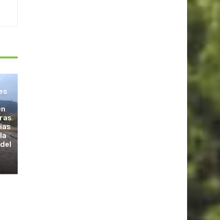
les
en
tras
vias
la
 del
s