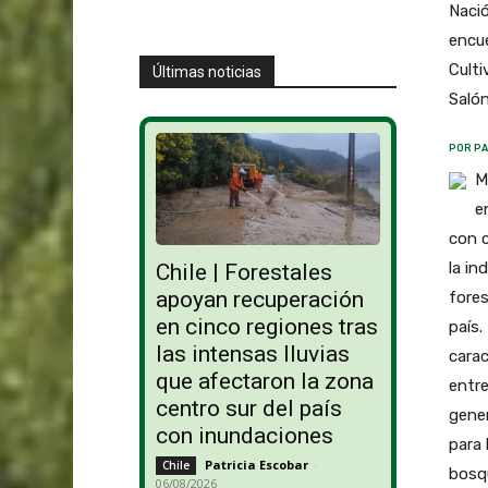
Nació
encu
Culti
Últimas noticias
Salón 
POR PA
M
e
con 
la in
Chile | Forestales
apoyan recuperación
fores
en cinco regiones tras
país.
las intensas lluvias
carac
que afectaron la zona
entre
centro sur del país
gener
con inundaciones
para 
Patricia Escobar
-
Chile
bosqu
06/08/2026