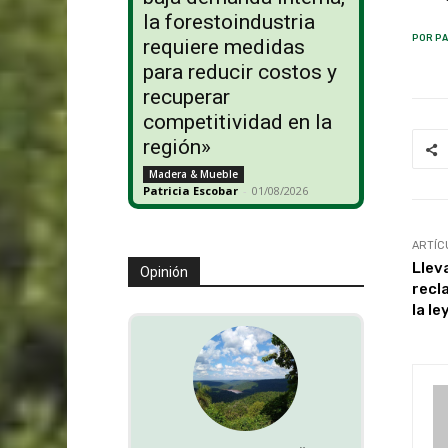
la forestoindustria
POR PA
requiere medidas
para reducir costos y
recuperar
competitividad en la
región»
Madera & Mueble
Patricia Escobar
-
01/08/2026
ARTÍC
Llev
Opinión
recl
la l