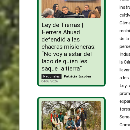
instr
culti
Cáma
Ley de Tierras |
recib
Herrera Ahuad
de la
defendió a las
chacras misioneras:
perse
“No voy a estar del
Indus
lado de quien les
la Cá
saque la tierra”
lleva
Patricia Escobar
-
Nacionales
a los
04/08/2026
Ley, 
promo
expan
fores
Senad
Comer