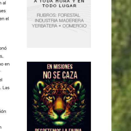
 al
ues
en el
ionó
s,
mo en
r
el
. Las
ción
n