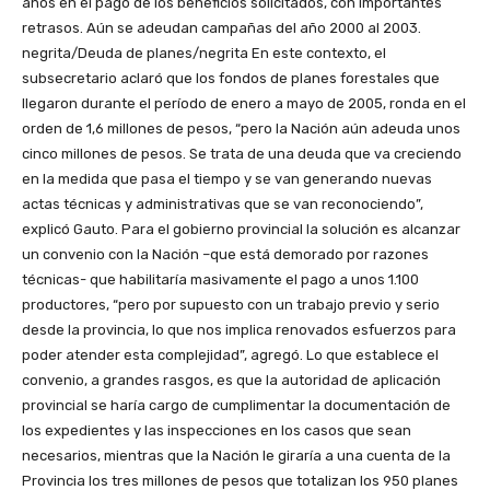
años en el pago de los beneficios solicitados, con importantes
retrasos. Aún se adeudan campañas del año 2000 al 2003.
negrita/Deuda de planes/negrita En este contexto, el
subsecretario aclaró que los fondos de planes forestales que
llegaron durante el período de enero a mayo de 2005, ronda en el
orden de 1,6 millones de pesos, “pero la Nación aún adeuda unos
cinco millones de pesos. Se trata de una deuda que va creciendo
en la medida que pasa el tiempo y se van generando nuevas
actas técnicas y administrativas que se van reconociendo”,
explicó Gauto. Para el gobierno provincial la solución es alcanzar
un convenio con la Nación –que está demorado por razones
técnicas- que habilitaría masivamente el pago a unos 1.100
productores, “pero por supuesto con un trabajo previo y serio
desde la provincia, lo que nos implica renovados esfuerzos para
poder atender esta complejidad”, agregó. Lo que establece el
convenio, a grandes rasgos, es que la autoridad de aplicación
provincial se haría cargo de cumplimentar la documentación de
los expedientes y las inspecciones en los casos que sean
necesarios, mientras que la Nación le giraría a una cuenta de la
Provincia los tres millones de pesos que totalizan los 950 planes