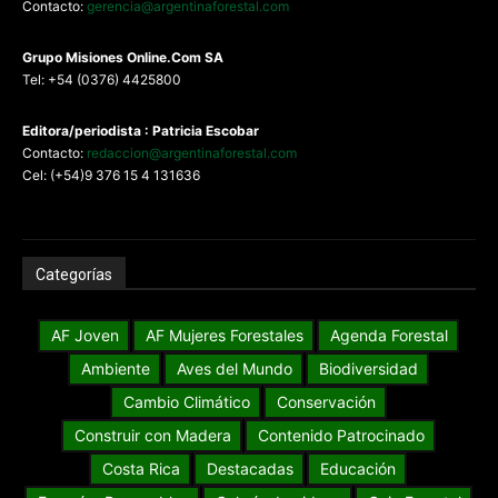
Contacto:
gerencia@argentinaforestal.com
G
rupo Misiones
Online.Com
SA
Tel: +54 (0376) 4425800
Editora/periodista : Patricia Escobar
Contacto:
redaccion@argentinaforestal.com
Cel: (+54)9 376 15 4 131636
Categorías
AF Joven
AF Mujeres Forestales
Agenda Forestal
Ambiente
Aves del Mundo
Biodiversidad
Cambio Climático
Conservación
Construir con Madera
Contenido Patrocinado
Costa Rica
Destacadas
Educación