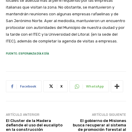
locales se adecúa mas al perfil requerido por las empresas
italianas que visitan la zona. No obstante, se mantuvieron y
mantendrán reuniones con algunas empresas rafaelinas y de
San Jerónimo Norte. Ayer al mediodía, mantuvieron un encuentro
protocolar con autoridades del Municipio de nuestra ciudad y por
la tarde con el ITEC y la Universidad del Litoral. (en la sede del
ITEC), además de completar la agenda de visitas a empresas.
FUENTE: ESPERANZA DÍA X DÍA
Facebook
X
WhatsApp
ARTÍCULO ANTERIOR
ARTÍCULO SIGUIENTE
El Cluster de la Madera
El gobierno de Misiones
defiende el uso del eucalipto
busca recuperar al sistema
en la construcción
de promoción forestal al