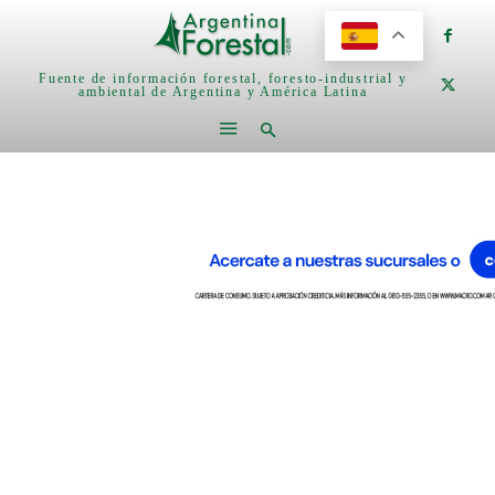
Fuente de información forestal, foresto-industrial y
ambiental de Argentina y América Latina