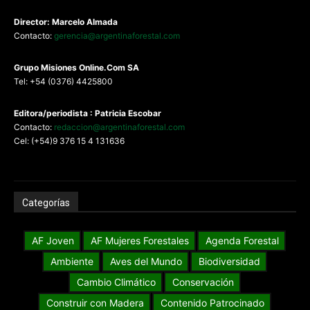
Director: Marcelo Almada
Contacto:
gerencia@argentinaforestal.com
G
rupo Misiones
Online.Com
SA
Tel: +54 (0376) 4425800
Editora/periodista : Patricia Escobar
Contacto:
redaccion@argentinaforestal.com
Cel: (+54)9 376 15 4 131636
Categorías
AF Joven
AF Mujeres Forestales
Agenda Forestal
Ambiente
Aves del Mundo
Biodiversidad
Cambio Climático
Conservación
Construir con Madera
Contenido Patrocinado